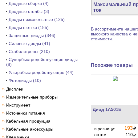
Диодные сборки (4)
Максимальный п
ток
Диодные столбы (3)
Диоды низковольтные (125)
Диоды шоттки (185)
В ассортименте нашего
высокого качества о ч
Защитные диоды (346)
стоимости.
Силовые диоды (41)
Стабилитроны (210)
Супербыстродействующие диоды
(8)
Похожие товары
Ультрабыстродействующие (44)
Фотодиоды (10)
»
Дисплеи
»
Измерительные приборы
»
Инструмент
Диод 1А501Е
»
Источники питания
»
Кабельная продукция
193
»
₽
в розницу:
Кабельные аксессуары
оптом:
110
₽
»
Клеммники