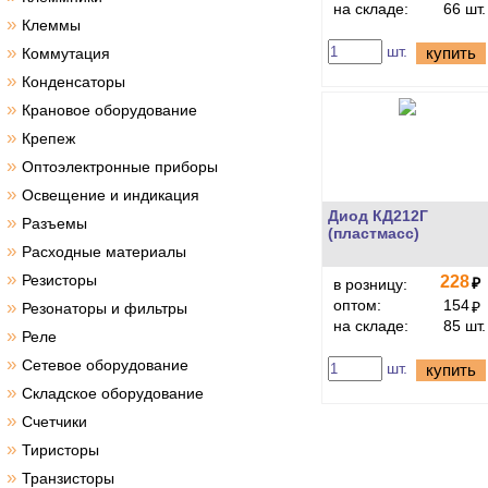
на складе:
66 шт.
»
Клеммы
»
шт.
купить
Коммутация
»
Конденсаторы
»
Крановое оборудование
»
Крепеж
»
Оптоэлектронные приборы
»
Освещение и индикация
Диод КД212Г
»
Разъемы
(пластмасс)
»
Расходные материалы
»
Резисторы
228
₽
в розницу:
оптом:
154
»
₽
Резонаторы и фильтры
на складе:
85 шт.
»
Реле
»
Сетевое оборудование
шт.
купить
»
Складское оборудование
»
Счетчики
»
Тиристоры
»
Транзисторы