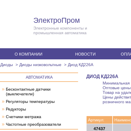
ЭлектроПром
Электронные компоненты и
промышленная автоматика
О КОМПАНИИ
НОВОСТИ
ОПЛА
Диоды
Диоды низковольтные
Диод КД226А
ДИОД КД226А
АВТОМАТИКА
Минимальная с
Оптовые цены 
»
Бесконтактные датчики
Товар на удал
(выключатели)
Цены действит
»
Регуляторы температуры
розничного ма
»
Редукторы
»
Счетчики метража
Артикул:
Наимено
»
Частотные преобразователи
47437