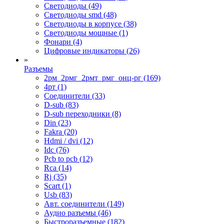
Светодиоды (49)
Светодиоды smd (48)
Светодиоды в корпусе (38)
Светодиоды мощные (1)
Фонари (4)
Цифровые индикаторы (26)
»
Разъемы
2рм_2рмг_2рмт_рмг_онц-рг (169)
4рт (1)
Cоединители (33)
D-sub (83)
D-sub переходники (8)
Din (23)
Fakra (20)
Hdmi / dvi (12)
Idc (76)
Pcb to pcb (12)
Rca (14)
Rj (35)
Scart (1)
Usb (83)
Авт. соединители (149)
Аудио разъемы (46)
Быстроразъемные (182)