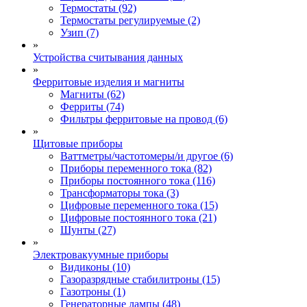
Термостаты (92)
Термостаты регулируемые (2)
Узип (7)
»
Устройства считывания данных
»
Ферритовые изделия и магниты
Магниты (62)
Ферриты (74)
Фильтры ферритовые на провод (6)
»
Щитовые приборы
Ваттметры/частотомеры/и другое (6)
Приборы переменного тока (82)
Приборы постоянного тока (116)
Трансформаторы тока (3)
Цифровые переменного тока (15)
Цифровые постоянного тока (21)
Шунты (27)
»
Электровакуумные приборы
Видиконы (10)
Газоразрядные стабилитроны (15)
Газотроны (1)
Генераторные лампы (48)