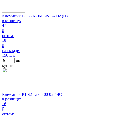
Клеммник GT330-5.0-03P-12-00A(H)
в розницу:
47
₽
оптом:
18
₽
на складе:
150 шт.
шт.
купить
Клеммник KLS2-127-5.00-02P-4C
в розницу:
16
₽
оптом: