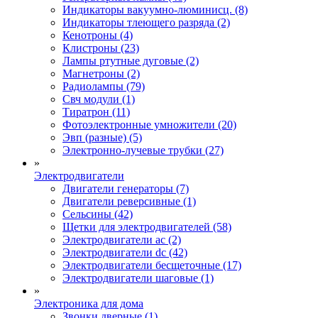
Индикаторы вакуумно-люминисц. (8)
Индикаторы тлеющего разряда (2)
Кенотроны (4)
Клистроны (23)
Лампы ртутные дуговые (2)
Магнетроны (2)
Радиолампы (79)
Свч модули (1)
Тиратрон (11)
Фотоэлектронные умножители (20)
Эвп (разные) (5)
Электронно-лучевые трубки (27)
»
Электродвигатели
Двигатели генераторы (7)
Двигатели реверсивные (1)
Сельсины (42)
Щетки для электродвигателей (58)
Электродвигатели ac (2)
Электродвигатели dc (42)
Электродвигатели бесщеточные (17)
Электродвигатели шаговые (1)
»
Электроника для дома
Звонки дверные (1)