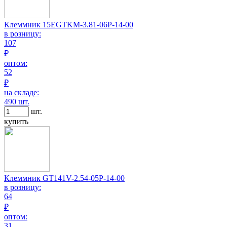
Клеммник 15EGTKM-3.81-06P-14-00
в розницу:
107
₽
оптом:
52
₽
на складе:
490 шт.
шт.
купить
Клеммник GT141V-2.54-05P-14-00
в розницу:
64
₽
оптом:
31