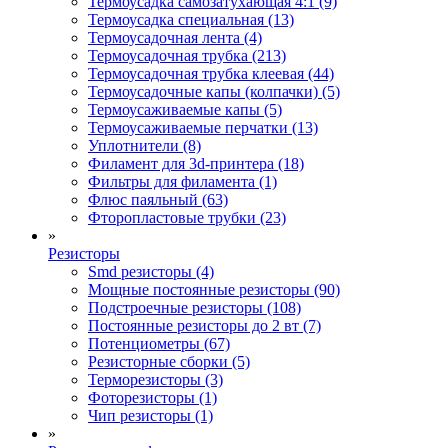
Термоусадка самозатухающая 4:1 (9)
Термоусадка специальная (13)
Термоусадочная лента (4)
Термоусадочная трубка (213)
Термоусадочная трубка клеевая (44)
Термоусадочные капы (колпачки) (5)
Термоусаживаемые капы (5)
Термоусаживаемые перчатки (13)
Уплотнители (8)
Филамент для 3d-принтера (18)
Фильтры для филамента (1)
Флюс паяльный (63)
Фторопластовые трубки (23)
»
Резисторы
Smd резисторы (4)
Мощные постоянные резисторы (90)
Подстроечные резисторы (108)
Постоянные резисторы до 2 вт (7)
Потенциометры (67)
Резисторные сборки (5)
Терморезисторы (3)
Фоторезисторы (1)
Чип резисторы (1)
»