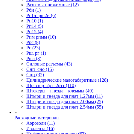
Разъемы прижимные (12)
Рбн (1)
Рг1н_рш2н (6)
Рп10 (1)
Рп14 (5)
Рп15 (4)
Рпм рпмм (10)
Ррс (8)
Рс (23)
Рш, рг (1)
Рша (8)
Силовые разъемы (43)
Снп_сно (15)
Снц (32)
Цилиндрические малогабаритные (128)
Шр_сшр_2рт_2ртт (110)
Штекеры _ гнезда _ клеммы (49)
Штыри и гнезда для плат 1.27мм (11)
Штыри и гнезда для плат 2.00мм (25)
Штыри и гнезда для плат 2.54мм (55)
»
Расходные материалы
Аэрозоли (11)
Изолента (16)
Информационные знаки (67)