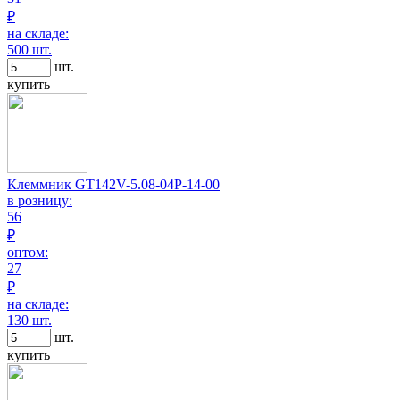
₽
на складе:
500 шт.
шт.
купить
Клеммник GT142V-5.08-04P-14-00
в розницу:
56
₽
оптом:
27
₽
на складе:
130 шт.
шт.
купить