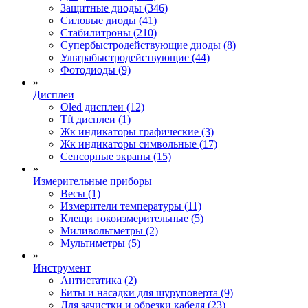
Защитные диоды (346)
Силовые диоды (41)
Стабилитроны (210)
Супербыстродействующие диоды (8)
Ультрабыстродействующие (44)
Фотодиоды (9)
»
Дисплеи
Oled дисплеи (12)
Tft дисплеи (1)
Жк индикаторы графические (3)
Жк индикаторы символьные (17)
Сенсорные экраны (15)
»
Измерительные приборы
Весы (1)
Измерители температуры (11)
Клещи токоизмерительные (5)
Миливольтметры (2)
Мультиметры (5)
»
Инструмент
Антистатика (2)
Биты и насадки для шуруповерта (9)
Для зачистки и обрезки кабеля (23)