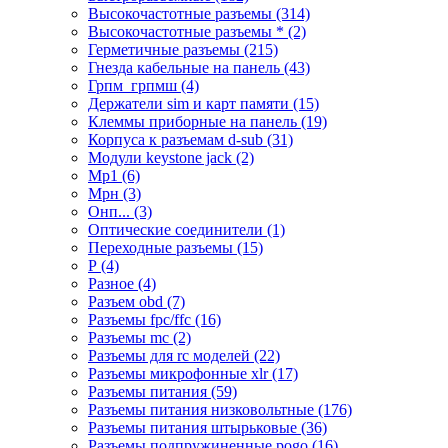
Высокочастотные разъемы (314)
Высокочастотные разъемы * (2)
Герметичные разъемы (215)
Гнезда кабельные на панель (43)
Грпм_грпмш (4)
Держатели sim и карт памяти (15)
Клеммы приборные на панель (19)
Корпуса к разъемам d-sub (31)
Модули keystone jack (2)
Мр1 (6)
Мрн (3)
Онп... (3)
Оптические соединители (1)
Переходные разъемы (15)
Р (4)
Разное (4)
Разъем obd (7)
Разъемы fpc/ffc (16)
Разъемы mc (2)
Разъемы для rc моделей (22)
Разъемы микрофонные xlr (17)
Разъемы питания (59)
Разъемы питания низковольтные (176)
Разъемы питания штырьковые (36)
Разъемы подпружиненные pogo (16)