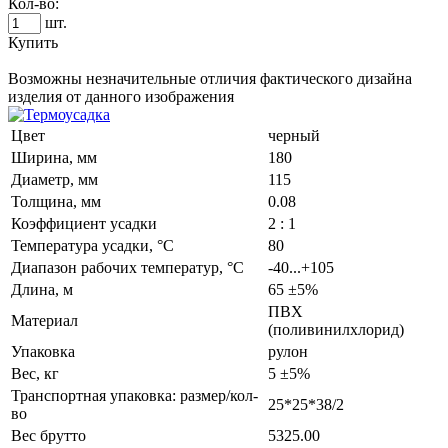
Кол-во:
шт.
Купить
Возможны незначительные отличия фактического дизайна
изделия от данного изображения
Цвет
черный
Ширина, мм
180
Диаметр, мм
115
Толщина, мм
0.08
Коэффициент усадки
2 : 1
Температура усадки, °C
80
Диапазон рабочих температур, °C
-40...+105
Длина, м
65 ±5%
ПВХ
Материал
(поливинилхлорид)
Упаковка
рулон
Вес, кг
5 ±5%
Транспортная упаковка: размер/кол-
25*25*38/2
во
Вес брутто
5325.00