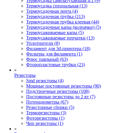
Термоусадка самозатухающая 4:1 (9)
Термоусадка специальная (13)
Термоусадочная лента (4)
Термоусадочная трубка (213)
Термоусадочная трубка клеевая (44)
Термоусадочные капы (колпачки) (5)
Термоусаживаемые капы (5)
Термоусаживаемые перчатки (13)
Уплотнители (8)
Филамент для 3d-принтера (18)
Фильтры для филамента (1)
Флюс паяльный (63)
Фторопластовые трубки (23)
»
Резисторы
Smd резисторы (4)
Мощные постоянные резисторы (90)
Подстроечные резисторы (108)
Постоянные резисторы до 2 вт (7)
Потенциометры (67)
Резисторные сборки (5)
Терморезисторы (3)
Фоторезисторы (1)
Чип резисторы (1)
»