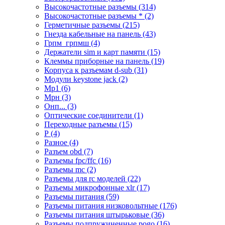
Высокочастотные разъемы (314)
Высокочастотные разъемы * (2)
Герметичные разъемы (215)
Гнезда кабельные на панель (43)
Грпм_грпмш (4)
Держатели sim и карт памяти (15)
Клеммы приборные на панель (19)
Корпуса к разъемам d-sub (31)
Модули keystone jack (2)
Мр1 (6)
Мрн (3)
Онп... (3)
Оптические соединители (1)
Переходные разъемы (15)
Р (4)
Разное (4)
Разъем obd (7)
Разъемы fpc/ffc (16)
Разъемы mc (2)
Разъемы для rc моделей (22)
Разъемы микрофонные xlr (17)
Разъемы питания (59)
Разъемы питания низковольтные (176)
Разъемы питания штырьковые (36)
Разъемы подпружиненные pogo (16)