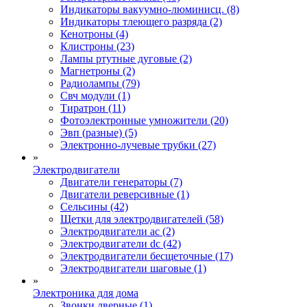
Индикаторы вакуумно-люминисц. (8)
Индикаторы тлеющего разряда (2)
Кенотроны (4)
Клистроны (23)
Лампы ртутные дуговые (2)
Магнетроны (2)
Радиолампы (79)
Свч модули (1)
Тиратрон (11)
Фотоэлектронные умножители (20)
Эвп (разные) (5)
Электронно-лучевые трубки (27)
»
Электродвигатели
Двигатели генераторы (7)
Двигатели реверсивные (1)
Сельсины (42)
Щетки для электродвигателей (58)
Электродвигатели ac (2)
Электродвигатели dc (42)
Электродвигатели бесщеточные (17)
Электродвигатели шаговые (1)
»
Электроника для дома
Звонки дверные (1)