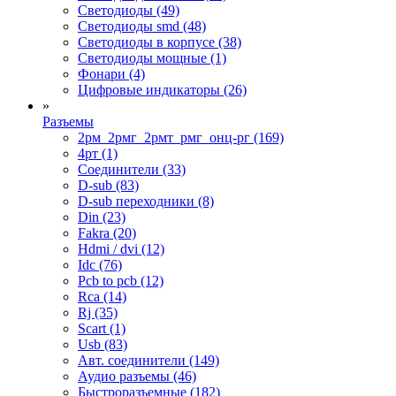
Светодиоды (49)
Светодиоды smd (48)
Светодиоды в корпусе (38)
Светодиоды мощные (1)
Фонари (4)
Цифровые индикаторы (26)
»
Разъемы
2рм_2рмг_2рмт_рмг_онц-рг (169)
4рт (1)
Cоединители (33)
D-sub (83)
D-sub переходники (8)
Din (23)
Fakra (20)
Hdmi / dvi (12)
Idc (76)
Pcb to pcb (12)
Rca (14)
Rj (35)
Scart (1)
Usb (83)
Авт. соединители (149)
Аудио разъемы (46)
Быстроразъемные (182)