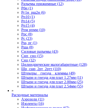
Разъемы прижимные (12)
Рбн (1)
Рг1н_рш2н (6)
Рп10 (1)
Рп14 (5)
Рп15 (4)
Рпм рпмм (10)
Ррс (8)
Рс (23)
Рш, рг (1)
Рша (8)
Силовые разъемы (43)
Снп_сно (15)
Снц (32)
Цилиндрические малогабаритные (128)
Шр_сшр_2рт_2ртт (110)
Штекеры _ гнезда _ клеммы (49)
Штыри и гнезда для плат 1.27мм (11)
Штыри и гнезда для плат 2.00мм (25)
Штыри и гнезда для плат 2.54мм (55)
»
Расходные материалы
Аэрозоли (11)
Изолента (16)
Информационные знаки (67)