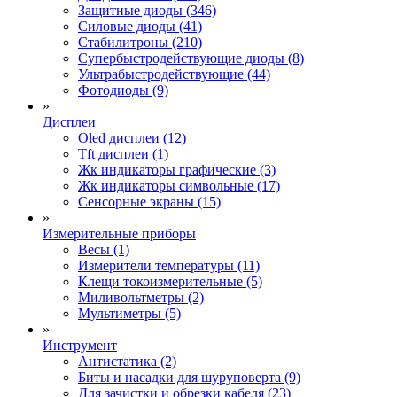
Защитные диоды (346)
Силовые диоды (41)
Стабилитроны (210)
Супербыстродействующие диоды (8)
Ультрабыстродействующие (44)
Фотодиоды (9)
»
Дисплеи
Oled дисплеи (12)
Tft дисплеи (1)
Жк индикаторы графические (3)
Жк индикаторы символьные (17)
Сенсорные экраны (15)
»
Измерительные приборы
Весы (1)
Измерители температуры (11)
Клещи токоизмерительные (5)
Миливольтметры (2)
Мультиметры (5)
»
Инструмент
Антистатика (2)
Биты и насадки для шуруповерта (9)
Для зачистки и обрезки кабеля (23)