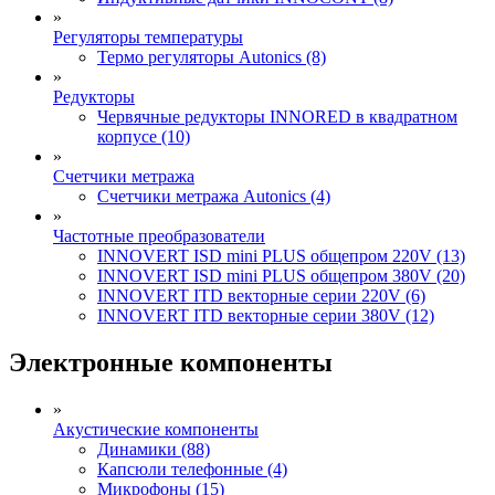
»
Регуляторы температуры
Термо регуляторы Autonics (8)
»
Редукторы
Червячные редукторы INNORED в квадратном
корпусе (10)
»
Счетчики метража
Счетчики метража Autonics (4)
»
Частотные преобразователи
INNOVERT ISD mini PLUS общепром 220V (13)
INNOVERT ISD mini PLUS общепром 380V (20)
INNOVERT ITD векторные серии 220V (6)
INNOVERT ITD векторные серии 380V (12)
Электронные компоненты
»
Акустические компоненты
Динамики (88)
Капсюли телефонные (4)
Микрофоны (15)