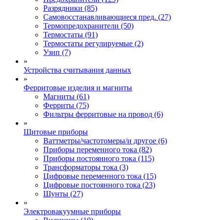
Разрядники (85)
Самовосстанавливающиеся пред. (27)
Термопредохранители (50)
Термостаты (91)
Термостаты регулируемые (2)
Узип (7)
»
Устройства считывания данных
»
Ферритовые изделия и магниты
Магниты (61)
Ферриты (75)
Фильтры ферритовые на провод (6)
»
Щитовые приборы
Ваттметры/частотомеры/и другое (6)
Приборы переменного тока (82)
Приборы постоянного тока (115)
Трансформаторы тока (3)
Цифровые переменного тока (15)
Цифровые постоянного тока (23)
Шунты (27)
»
Электровакуумные приборы