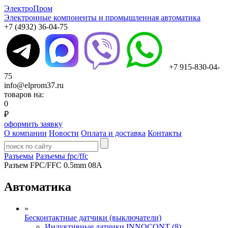
ЭлектроПром
Электронные компоненты и промышленная автоматика
+7 (4932) 36-04-75
+7 915-830-04-
75
info@elprom37.ru
товаров на:
0
₽
оформить заявку
О компании
Новости
Оплата и доставка
Контакты
Разъемы
Разъемы fpc/ffc
Разъем FPC/FFC 0.5mm 08A
Автоматика
»
Бесконтактные датчики (выключатели)
Индуктивные датчики INNOCONT (8)