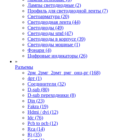
Лампы светодиодные (2)
Профиль для светодиодной ленты (7)
Светоарматура (20)
Светодиодная лента (44)
Светодиоды (49)
Светодиоды smd (47)
Светодиоды в корпусе (39)
Светодиоды мощные (1)
Фонари (4)
Цифровые индикаторы (26)
»
Разъемы
2рм_2рмг_2рмт_рмг_онц-рг (168)
4рт (1)
Cоединители (32)
D-sub (80)
D-sub переходники (8)
Din (23)
Fakra (19)
Hdmi / dvi (12)
Idc (76)
Pcb to pcb (12)
Rca (14)
Rj (35)