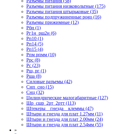
Разъемы питания (58)
Разъемы питания низковольтные (175)
Разъемы питания штырьковые (35)
Разъемы подпружиненные pogo (16)
Разъемы прижимные (12)
Рбн (1)
Рг1н_рш2н (6)
Рп10 (1)
Рп14 (5)
Рп15 (4)
Рпм рпмм (10)
Ррс (8)
Рс (23)
Рш, рг (1)
Рша (8)
Силовые разъемы (42)
Снп_сно (15)
Снц (32)
Цилиндрические малогабаритные (127)
Шр_сшр_2рт_2ртт (113)
Штекеры _ гнезда _ клеммы (47)
Штыри и гнезда для плат 1.27мм (11)
Штыри и гнезда для плат 2.00мм (24)
Штыри и гнезда для плат 2.54мм (55)
»