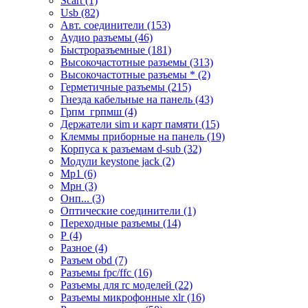
Scart (1)
Usb (82)
Авт. соединители (153)
Аудио разъемы (46)
Быстроразъемные (181)
Высокочастотные разъемы (313)
Высокочастотные разъемы * (2)
Герметичные разъемы (215)
Гнезда кабельные на панель (43)
Грпм_грпмш (4)
Держатели sim и карт памяти (15)
Клеммы приборные на панель (19)
Корпуса к разъемам d-sub (32)
Модули keystone jack (2)
Мр1 (6)
Мрн (3)
Онп... (3)
Оптические соединители (1)
Переходные разъемы (14)
Р (4)
Разное (4)
Разъем obd (7)
Разъемы fpc/ffc (16)
Разъемы для rc моделей (22)
Разъемы микрофонные xlr (16)