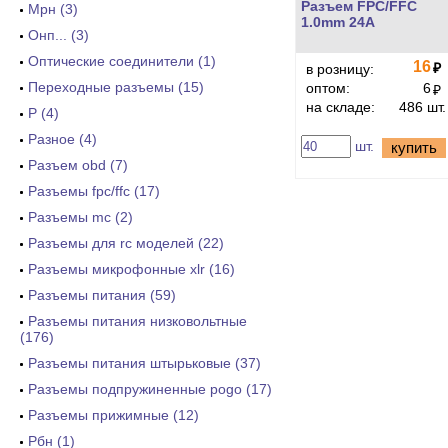
Разъем FPC/FFC
Мрн (3)
1.0mm 24A
Онп... (3)
Оптические соединители (1)
16
₽
в розницу:
Переходные разъемы (15)
оптом:
6
₽
на складе:
486 шт.
Р (4)
Разное (4)
шт.
купить
Разъем obd (7)
Разъемы fpc/ffc (17)
Разъемы mc (2)
Разъемы для rc моделей (22)
Разъемы микрофонные xlr (16)
Разъемы питания (59)
Разъемы питания низковольтные
(176)
Разъемы питания штырьковые (37)
Разъемы подпружиненные pogo (17)
Разъемы прижимные (12)
Рбн (1)