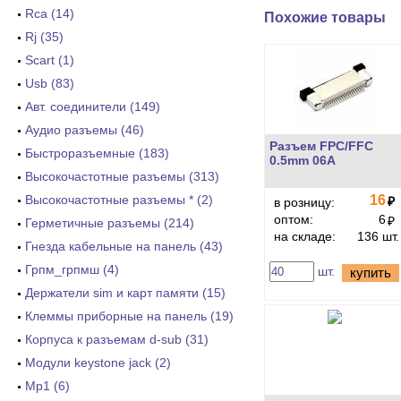
Rca (14)
Похожие товары
Rj (35)
Scart (1)
Usb (83)
Авт. соединители (149)
Аудио разъемы (46)
Разъем FPC/FFC
Быстроразъемные (183)
0.5mm 06A
Высокочастотные разъемы (313)
Высокочастотные разъемы * (2)
16
₽
в розницу:
оптом:
6
₽
Герметичные разъемы (214)
на складе:
136 шт.
Гнезда кабельные на панель (43)
Грпм_грпмш (4)
шт.
купить
Держатели sim и карт памяти (15)
Клеммы приборные на панель (19)
Корпуса к разъемам d-sub (31)
Модули keystone jack (2)
Мр1 (6)