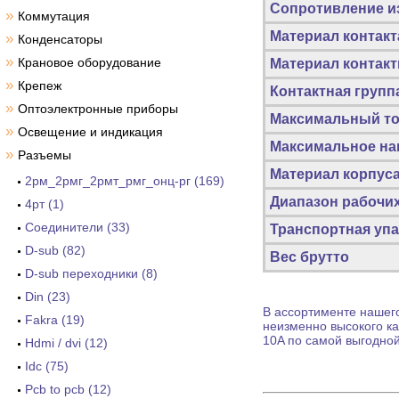
Сопротивление из
»
Коммутация
Материал контакт
»
Конденсаторы
»
Крановое оборудование
Материал контакт
»
Крепеж
Контактная групп
»
Оптоэлектронные приборы
Максимальный то
»
Освещение и индикация
Максимальное на
»
Разъемы
Материал корпус
2рм_2рмг_2рмт_рмг_онц-рг (169)
Диапазон рабочих
4рт (1)
Cоединители (33)
Транспортная упа
D-sub (82)
Вес брутто
D-sub переходники (8)
Din (23)
В ассортименте нашего
Fakra (19)
неизменно высокого ка
10A по самой выгодной
Hdmi / dvi (12)
Idc (75)
Pcb to pcb (12)