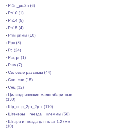
Рг1н_рш2н (6)
Рп10 (1)
Рп14 (5)
Рп15 (4)
Рпм рпмм (10)
Ррс (8)
Рс (24)
Рш, рг (1)
Рша (7)
Силовые разъемы (44)
Снп_сно (15)
Снц (32)
Цилиндрические малогабаритные
(130)
Шр_сшр_2рт_2ртт (110)
Штекеры _ гнезда _ клеммы (50)
Штыри и гнезда для плат 1.27мм
(10)