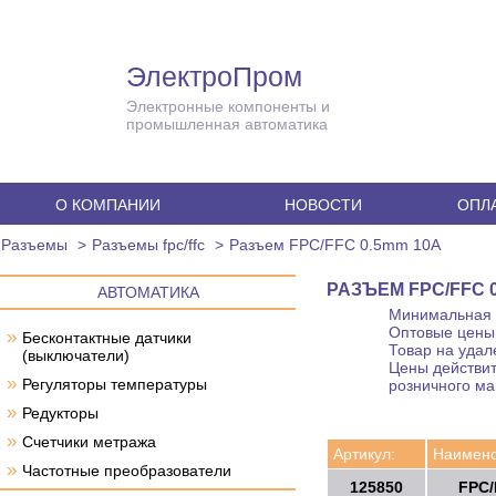
ЭлектроПром
Электронные компоненты и
промышленная автоматика
О КОМПАНИИ
НОВОСТИ
ОПЛА
Разъемы
Разъемы fpc/ffc
Разъем FPC/FFC 0.5mm 10A
РАЗЪЕМ FPC/FFC 0
АВТОМАТИКА
Минимальная с
Оптовые цены 
»
Бесконтактные датчики
Товар на удал
(выключатели)
Цены действит
»
Регуляторы температуры
розничного ма
»
Редукторы
»
Счетчики метража
Артикул:
Наимено
»
Частотные преобразователи
125850
FPC/