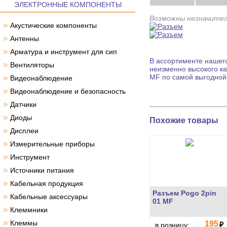
ЭЛЕКТРОННЫЕ КОМПОНЕНТЫ
Возможны незначител
»
Акустические компоненты
»
Антенны
»
Арматура и инструмент для сип
В ассортименте нашего
»
Вентиляторы
неизменно высокого ка
»
MF по самой выгодной
Видеонаблюдение
»
Видеонаблюдение и безопасность
»
Датчики
»
Диоды
Похожие товары
»
Дисплеи
»
Измерительные приборы
»
Инструмент
»
Источники питания
»
Кабельная продукция
Разъем Pogo 2pin
»
Кабельные аксессуары
01 MF
»
Клеммники
»
Клеммы
195
₽
в розницу: