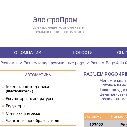
ЭлектроПром
Электронные компоненты и
промышленная автоматика
О КОМПАНИИ
НОВОСТИ
ОПЛА
Разъемы
Разъемы подпружиненные pogo
Разъем Pogo 4pin 
РАЗЪЕМ POGO 4PIN
АВТОМАТИКА
Минимальная с
Оптовые цены 
»
Бесконтактные датчики
Товар на удал
(выключатели)
Цены действит
»
Регуляторы температуры
розничного ма
»
Редукторы
»
Счетчики метража
Артикул:
Наимено
»
Частотные преобразователи
127022
Pog