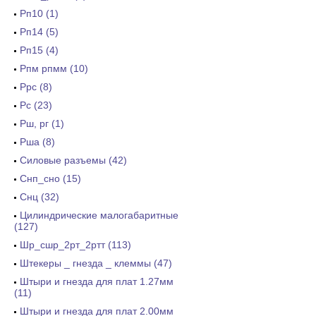
Рп10 (1)
Рп14 (5)
Рп15 (4)
Рпм рпмм (10)
Ррс (8)
Рс (23)
Рш, рг (1)
Рша (8)
Силовые разъемы (42)
Снп_сно (15)
Снц (32)
Цилиндрические малогабаритные
(127)
Шр_сшр_2рт_2ртт (113)
Штекеры _ гнезда _ клеммы (47)
Штыри и гнезда для плат 1.27мм
(11)
Штыри и гнезда для плат 2.00мм