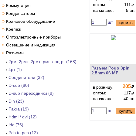
оптом:
111
»
₽
Коммутация
на складе:
5 шт.
»
Конденсаторы
»
Крановое оборудование
шт.
купить
»
Крепеж
»
Оптоэлектронные приборы
»
Освещение и индикация
»
Разъемы
2рм_2рмг_2рмт_рмг_онц-рг (168)
Разъем Pogo 3pin
4рт (1)
2.5mm 06 MF
Cоединители (32)
D-sub (80)
205
₽
в розницу:
оптом:
117
D-sub переходники (8)
₽
на складе:
40 шт.
Din (23)
Fakra (19)
шт.
купить
Hdmi / dvi (12)
Idc (76)
Pcb to pcb (12)