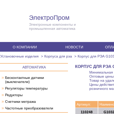
ЭлектроПром
Электронные компоненты и
промышленная автоматика
О КОМПАНИИ
НОВОСТИ
ОПЛА
Установочные изделия
Корпуса для рэа
Корпус для РЭА G103
КОРПУС ДЛЯ РЭА G
АВТОМАТИКА
Минимальная с
Оптовые цены 
»
Бесконтактные датчики
Товар на удал
(выключатели)
Цены действит
»
Регуляторы температуры
розничного ма
»
Редукторы
»
Счетчики метража
Артикул:
Наимено
»
Частотные преобразователи
110248
G1032