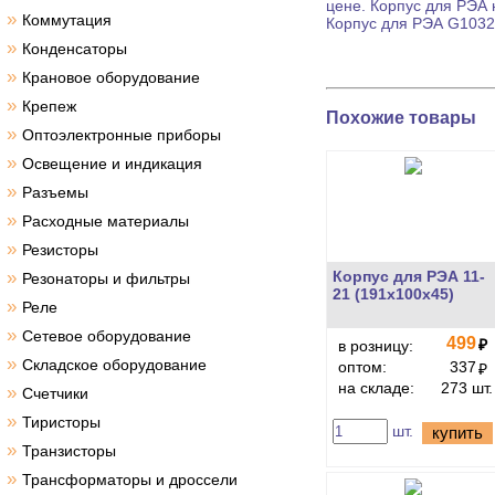
цене.
Корпус для РЭА
»
Коммутация
Корпус для РЭА
G1032B
»
Конденсаторы
»
Крановое оборудование
»
Крепеж
Похожие товары
»
Оптоэлектронные приборы
»
Освещение и индикация
»
Разъемы
»
Расходные материалы
»
Резисторы
»
Корпус для РЭА 11-
Резонаторы и фильтры
21 (191х100х45)
»
Реле
»
Сетевое оборудование
499
₽
в розницу:
»
Складское оборудование
оптом:
337
₽
на складе:
273 шт.
»
Счетчики
»
Тиристоры
шт.
купить
»
Транзисторы
»
Трансформаторы и дроссели