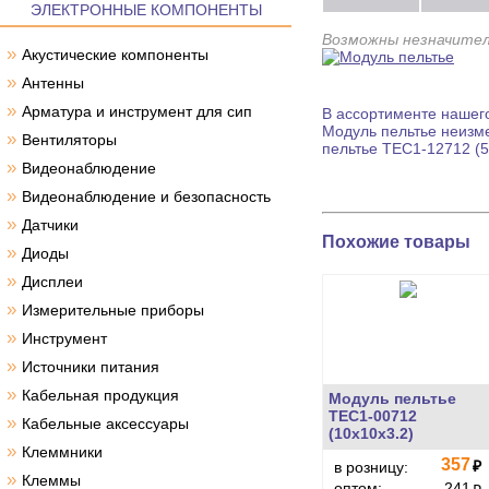
ЭЛЕКТРОННЫЕ КОМПОНЕНТЫ
Возможны незначител
»
Акустические компоненты
»
Антенны
»
Арматура и инструмент для сип
В ассортименте нашего
Модуль пельтье
неизме
»
Вентиляторы
пельтье
TEC1-12712 (5
»
Видеонаблюдение
»
Видеонаблюдение и безопасность
»
Датчики
Похожие товары
»
Диоды
»
Дисплеи
»
Измерительные приборы
»
Инструмент
»
Источники питания
»
Кабельная продукция
Модуль пельтье
TEC1-00712
»
Кабельные аксессуары
(10x10x3.2)
»
Клеммники
357
₽
в розницу:
»
Клеммы
оптом:
241