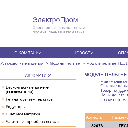
ЭлектроПром
Электронные компоненты и
промышленная автоматика
О КОМПАНИИ
НОВОСТИ
ОПЛА
Установочные изделия
Модули пельтье
Модуль пельтье TEC1
МОДУЛЬ ПЕЛЬТЬЕ T
АВТОМАТИКА
Минимальная с
Оптовые цены 
»
Бесконтактные датчики
Товар на удал
(выключатели)
Цены действит
»
Регуляторы температуры
розничного ма
»
Редукторы
»
Счетчики метража
Артикул:
Наимено
»
Частотные преобразователи
82076
TEC1