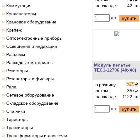
₽
»
Коммутация
на складе:
42 шт.
»
Конденсаторы
шт.
купить
»
Крановое оборудование
»
Крепеж
»
Оптоэлектронные приборы
»
Освещение и индикация
»
Разъемы
»
Расходные материалы
Модуль пельтье
»
TEC1-12706 (40x40)
Резисторы
»
Резонаторы и фильтры
529
₽
в розницу:
»
Реле
оптом:
357
₽
»
Сетевое оборудование
на складе:
1122 шт.
»
Складское оборудование
шт.
купить
»
Счетчики
»
Тиристоры
»
Транзисторы
»
Трансформаторы и дроссели