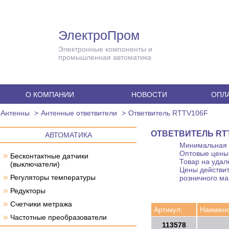
ЭлектроПром
Электронные компоненты и
промышленная автоматика
О КОМПАНИИ
НОВОСТИ
ОПЛА
Антенны
Антенные ответвители
Ответвитель RTTV106F
ОТВЕТВИТЕЛЬ RT
АВТОМАТИКА
Минимальная с
Оптовые цены 
»
Бесконтактные датчики
Товар на удал
(выключатели)
Цены действит
»
Регуляторы температуры
розничного ма
»
Редукторы
»
Счетчики метража
Артикул:
Наимено
»
Частотные преобразователи
113578