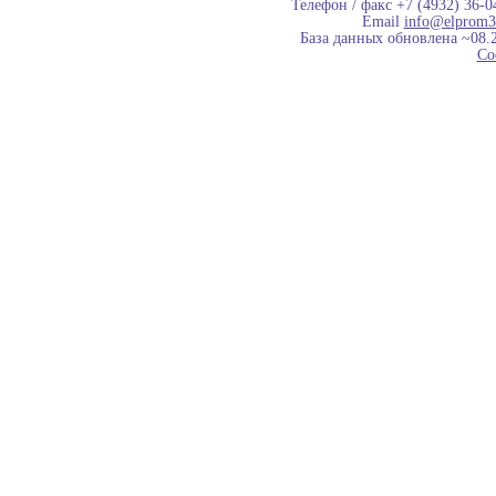
Телефон / факс +7 (4932) 36-0
Email
info@elprom3
База данных обновлена ~08.
Co