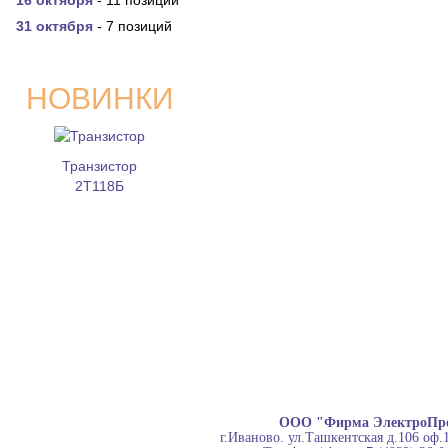
16 октября
- 11 позиций
31 октября
- 7 позиций
НОВИНКИ
Транзистор
2Т118Б
ООО "Фирма ЭлектроПр
г.Иваново. ул.Ташкентская д.106 оф.