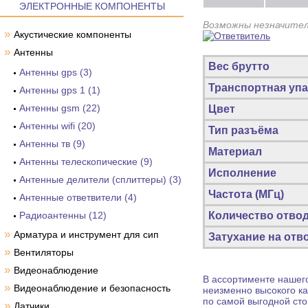
ЭЛЕКТРОННЫЕ КОМПОНЕНТЫ
Возможны незначител
»
Акустические компоненты
»
Антенны
Вес брутто
Антенны gps (3)
Транспортная упа
Антенны gps 1 (1)
Антенны gsm (22)
Цвет
Антенны wifi (20)
Тип разъёма
Антенны тв (9)
Материал
Антенны телескопические (9)
Исполнение
Антенные делители (сплиттеры) (3)
Частота (МГц)
Антенные ответвители (4)
Радиоантенны (12)
Количество отво
»
Арматура и инструмент для сип
Затухание на отво
»
Вентиляторы
»
Видеонаблюдение
В ассортименте нашего
»
Видеонаблюдение и безопасность
неизменно высокого ка
по самой выгодной сто
»
Датчики