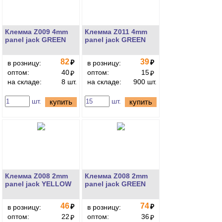
Клемма Z009 4mm
Клемма Z011 4mm
panel jack GREEN
panel jack GREEN
82
39
₽
₽
в розницу:
в розницу:
оптом:
40
оптом:
15
₽
₽
на складе:
8 шт.
на складе:
900 шт.
шт.
шт.
купить
купить
Клемма Z008 2mm
Клемма Z008 2mm
panel jack YELLOW
panel jack GREEN
46
74
₽
₽
в розницу:
в розницу:
оптом:
22
оптом:
36
₽
₽