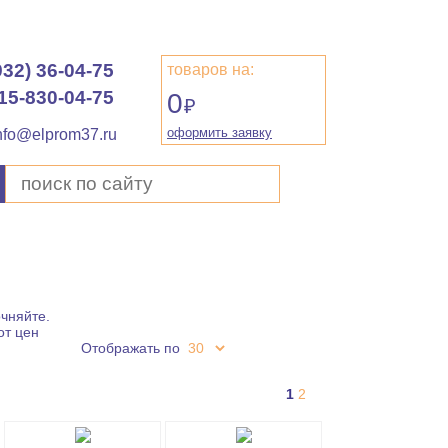
932) 36-04-75
товаров на:
15-830-04-75
0
₽
оформить заявку
nfo@elprom37.ru
чняйте.
от цен
Отображать по
1
2