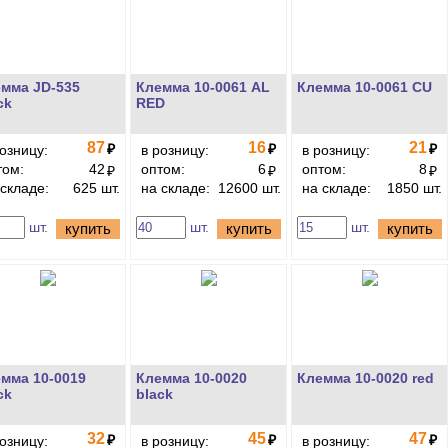
мма JD-535
Клемма 10-0061 AL
Клемма 10-0061 CU
ck
RED
87
16
21
₽
₽
₽
розницу:
в розницу:
в розницу:
том:
42
оптом:
6
оптом:
8
₽
₽
₽
 складе:
625 шт.
на складе:
12600 шт.
на складе:
1850 шт.
шт.
шт.
шт.
купить
купить
купить
мма 10-0019
Клемма 10-0020
Клемма 10-0020 red
ck
black
32
45
47
₽
₽
₽
розницу:
в розницу:
в розницу: