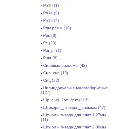
Рп10 (1)
Рп14 (5)
Рп15 (4)
Рпм рпмм (10)
Ррс (8)
Рс (23)
Рш, рг (1)
Рша (8)
Силовые разъемы (42)
Снп_сно (15)
Снц (32)
Цилиндрические малогабаритные
(127)
Шр_сшр_2рт_2ртт (113)
Штекеры _ гнезда _ клеммы (47)
Штыри и гнезда для плат 1.27мм
(11)
Штыри и гнезда для плат 2.00мм