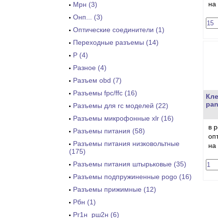
на
Мрн (3)
Онп... (3)
Оптические соединители (1)
Переходные разъемы (14)
Р (4)
Разное (4)
Разъем obd (7)
Разъемы fpc/ffc (16)
Кл
pan
Разъемы для rc моделей (22)
Разъемы микрофонные xlr (16)
в 
Разъемы питания (58)
оп
Разъемы питания низковольтные
на
(175)
Разъемы питания штырьковые (35)
Разъемы подпружиненные pogo (16)
Разъемы прижимные (12)
Рбн (1)
Рг1н_рш2н (6)