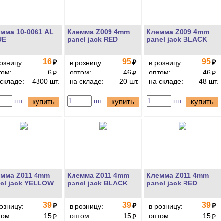
мма 10-0061 AL
Клемма Z009 4mm
Клемма Z009 4mm
UE
panel jack RED
panel jack BLACK
16
95
95
₽
₽
₽
розницу:
в розницу:
в розницу:
том:
6
оптом:
46
оптом:
46
₽
₽
₽
 складе:
4800 шт.
на складе:
20 шт.
на складе:
48 шт.
шт.
шт.
шт.
купить
купить
купить
емма Z011 4mm
Клемма Z011 4mm
Клемма Z011 4mm
el jack YELLOW
panel jack BLACK
panel jack RED
39
39
39
₽
₽
₽
розницу:
в розницу:
в розницу:
том:
15
оптом:
15
оптом:
15
₽
₽
₽