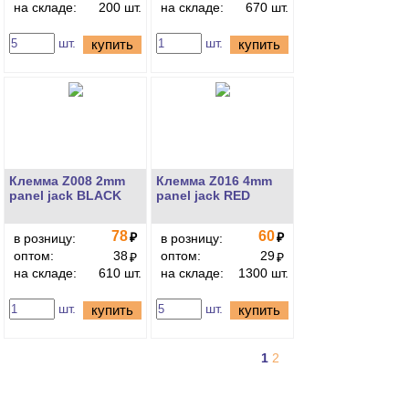
на складе:
200 шт.
на складе:
670 шт.
шт.
шт.
купить
купить
Клемма Z008 2mm
Клемма Z016 4mm
panel jack BLACK
panel jack RED
78
60
₽
₽
в розницу:
в розницу:
оптом:
38
оптом:
29
₽
₽
на складе:
610 шт.
на складе:
1300 шт.
шт.
шт.
купить
купить
1
2