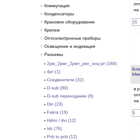
оп
»
Коммутация
на
»
Конденсаторы
»
Крановое оборудование
»
Крепеж
»
Оптоэлектронные приборы
»
Освещение и индикация
»
Разъемы
2рм_2рмг_2рмт_рмг_онц-рг (168)
Кле
4рт (1)
bla
Cоединители (32)
D-sub (80)
в 
оп
D-sub переходники (8)
на
Din (23)
Fakra (19)
Hdmi / dvi (12)
Idc (76)
Pcb to pcb (12)