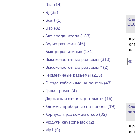
Rca (14)
Rj (35)
Кле
Scart (1)
BL
Usb (82)
Авт. соединители (153)
в 
Аудио разъемы (46)
оп
на
Быстроразъемные (181)
Высокочастотные разъемы (313)
Высокочастотные разъемы * (2)
Герметичные разъемы (215)
Гнезда кабельные на панель (43)
Грпм_грпмш (4)
Держатели sim и карт памяти (15)
Клеммы приборные на панель (19)
Кл
pan
Корпуса к разъемам d-sub (32)
Модули keystone jack (2)
в 
Мр1 (6)
оп