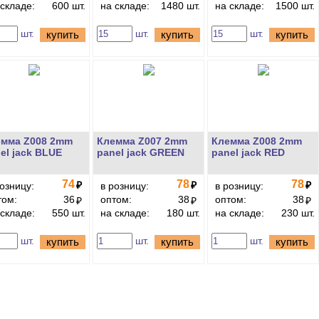
 складе:
600 шт.
на складе:
1480 шт.
на складе:
1500 шт.
шт.
шт.
шт.
купить
купить
купить
емма Z008 2mm
Клемма Z007 2mm
Клемма Z008 2mm
el jack BLUE
panel jack GREEN
panel jack RED
74
78
78
₽
₽
₽
розницу:
в розницу:
в розницу:
том:
36
оптом:
38
оптом:
38
₽
₽
₽
 складе:
550 шт.
на складе:
180 шт.
на складе:
230 шт.
шт.
шт.
шт.
купить
купить
купить