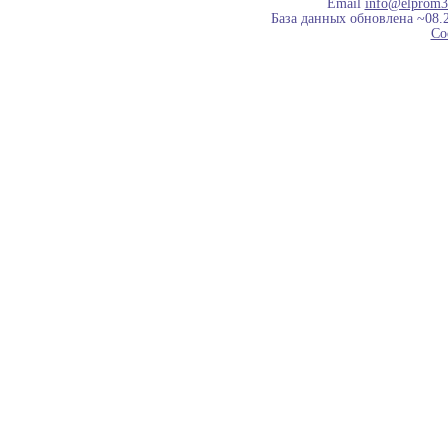
Email
info@elprom3
База данных обновлена ~08.
Co