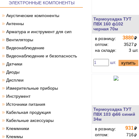
ЭЛЕКТРОННЫЕ КОМПОНЕНТЫ
»
Акустические компоненты
Термоусадка ТУТ
»
Антенны
ПВХ 160 ф102
черная 70м
»
Арматура и инструмент для сип
3880
₽
в розницу:
»
Вентиляторы
оптом:
3527
₽
»
Видеонаблюдение
на складе:
3 шт.
»
Видеонаблюдение и безопасность
шт.
купить
»
Датчики
»
Диоды
»
Дисплеи
»
Измерительные приборы
»
Инструмент
»
Источники питания
Термоусадка ТУТ
»
Кабельная продукция
ПВХ 103 ф66 синий
34м
»
Кабельные аксессуары
»
931
Клеммники
₽
в розницу:
оптом:
716
₽
»
Клеммы