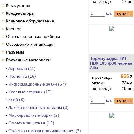
на складе:
17 шт.
»
Коммутация
»
Конденсаторы
шт.
купить
»
Крановое оборудование
»
Крепеж
»
Оптоэлектронные приборы
»
Освещение и индикация
»
Разъемы
Термоусадка ТУТ
»
Расходные материалы
ПВХ 103 ф66 черная
34м
Аэрозоли (11)
Изолента (16)
955
₽
в розницу:
оптом:
734
₽
Информационные знаки (67)
на складе:
19 шт.
Клеевые стержни (15)
Клей (8)
шт.
купить
Лакокрасочные материалы (3)
Маркировочные бирки (2)
Оплетка защитная (15)
Оплетка самозаварачивающаяся (7)