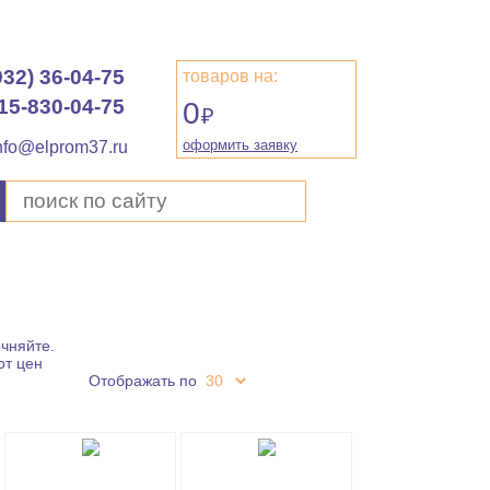
932) 36-04-75
товаров на:
15-830-04-75
0
₽
оформить заявку
nfo@elprom37.ru
чняйте.
от цен
Отображать по