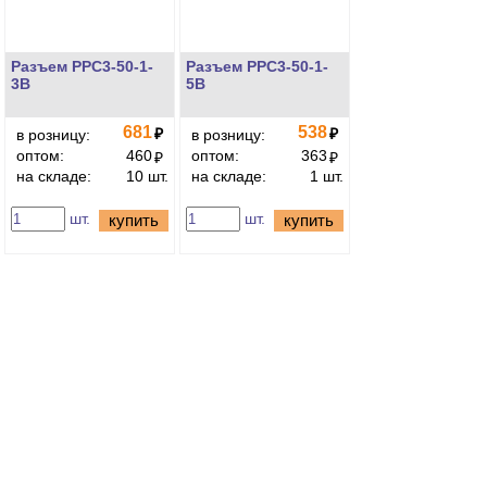
Разъем РРС3-50-1-
Разъем РРС3-50-1-
3В
5В
681
538
₽
₽
в розницу:
в розницу:
оптом:
460
оптом:
363
₽
₽
на складе:
10 шт.
на складе:
1 шт.
шт.
шт.
купить
купить