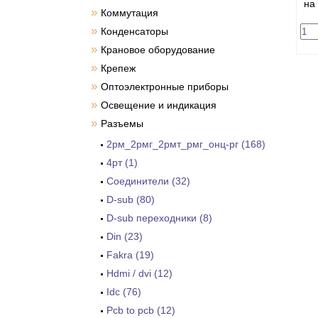
на
»
Коммутация
»
Конденсаторы
»
Крановое оборудование
»
Крепеж
»
Оптоэлектронные приборы
»
Освещение и индикация
»
Разъемы
2рм_2рмг_2рмт_рмг_онц-рг (168)
4рт (1)
Cоединители (32)
D-sub (80)
D-sub переходники (8)
Din (23)
Fakra (19)
Hdmi / dvi (12)
Idc (76)
Pcb to pcb (12)