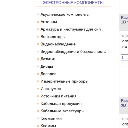
ЭЛЕКТРОННЫЕ КОМПОНЕНТЫ
»
Акустические компоненты
Раз
»
Антенны
1В 
»
Арматура и инструмент для сип
в 
»
Вентиляторы
оп
»
Видеонаблюдение
на
»
Видеонаблюдение и безопасность
»
Датчики
»
Диоды
»
Дисплеи
»
Измерительные приборы
»
Инструмент
»
Источники питания
Раз
»
Кабельная продукция
9В
»
Кабельные аксессуары
»
Клеммники
в 
оп
»
Клеммы