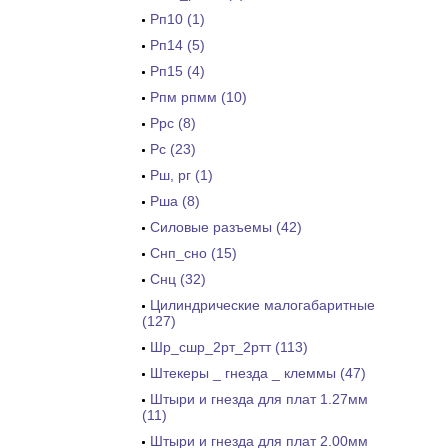
Рп10 (1)
Рп14 (5)
Рп15 (4)
Рпм рпмм (10)
Ррс (8)
Рс (23)
Рш, рг (1)
Рша (8)
Силовые разъемы (42)
Снп_сно (15)
Снц (32)
Цилиндрические малогабаритные
(127)
Шр_сшр_2рт_2ртт (113)
Штекеры _ гнезда _ клеммы (47)
Штыри и гнезда для плат 1.27мм
(11)
Штыри и гнезда для плат 2.00мм