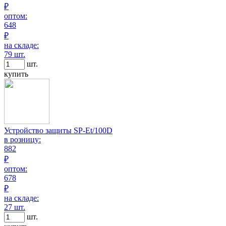
₽
оптом:
648
₽
на складе:
79 шт.
шт.
купить
Устройство защиты SP-Et/100D
в розницу:
882
₽
оптом:
678
₽
на складе:
27 шт.
шт.