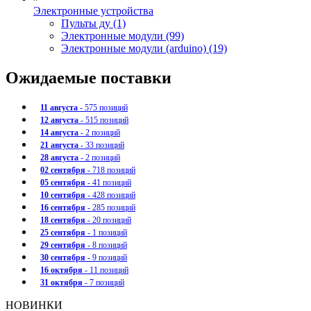
Электронные устройства
Пульты ду (1)
Электронные модули (99)
Электронные модули (arduino) (19)
Ожидаемые поставки
11 августа
- 575 позиций
12 августа
- 515 позиций
14 августа
- 2 позиций
21 августа
- 33 позиций
28 августа
- 2 позиций
02 сентября
- 718 позиций
05 сентября
- 41 позиций
10 сентября
- 428 позиций
16 сентября
- 285 позиций
18 сентября
- 20 позиций
25 сентября
- 1 позиций
29 сентября
- 8 позиций
30 сентября
- 9 позиций
16 октября
- 11 позиций
31 октября
- 7 позиций
НОВИНКИ