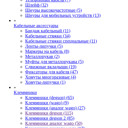
Шлейф (32)
Шнуры высокочастотные (5)
Шнуры для мобильных устройств (13)
»
Кабельные аксессуары
Бандаж кабельный (11)
Кабельные стяжки (34)
Кабельные стяжки специальные (11)
Ленты-липучки (5)
Маркеры на кабель (8)
Металлорукав (2)
Муфты для металлорукава (5)
Сдвижные вкладыши (19)
Фиксаторы для кабеля (47)
Хомуты многоразовые (4)
Хомуты-липучки (1)
»
Клеммники
Клеммники (degson) (65)
Клеммники (wago) (9)
Клеммники (аналог wago) (27)
Клеммники degson (115)
Клеммники degson 2 (85)
Клеммники аналог wago (50)