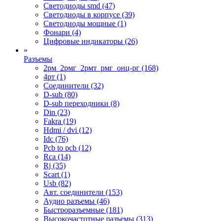
Светодиоды smd (47)
Светодиоды в корпусе (39)
Светодиоды мощные (1)
Фонари (4)
Цифровые индикаторы (26)
»
Разъемы
2рм_2рмг_2рмт_рмг_онц-рг (168)
4рт (1)
Cоединители (32)
D-sub (80)
D-sub переходники (8)
Din (23)
Fakra (19)
Hdmi / dvi (12)
Idc (76)
Pcb to pcb (12)
Rca (14)
Rj (35)
Scart (1)
Usb (82)
Авт. соединители (153)
Аудио разъемы (46)
Быстроразъемные (181)
Высокочастотные разъемы (313)