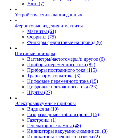
Узип (7)
»
Устройства считывания данных
»
Ферритовые изделия и магниты
Магниты (61)
Ферриты (75)
Фильтры ферритовые на провод (6)
»
Щитовые приборы
Ваттметры/частотомеры/и другое (6)
Приборы переменного тока (82)
Приборы постоянного тока (115)
Трансформаторы тока (3)
Цифровые переменного тока (15)
Цифровые постоянного тока (23)
Шунты (27)
»
Электровакуумные приборы
Видиконы (10)
Газоразрядные стабилитроны (15)
Газотроны (1)
Генераторные лампы (48)
Индикаторы вакуумно-люминисц. (8)
Индикаторы тлеющего разряда (2)