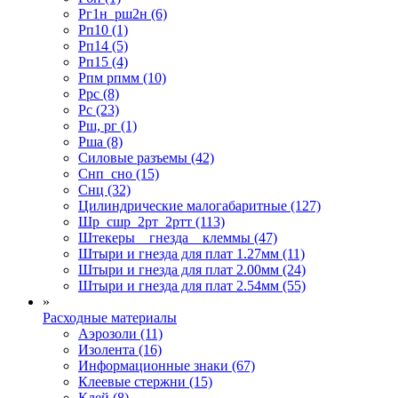
Рг1н_рш2н (6)
Рп10 (1)
Рп14 (5)
Рп15 (4)
Рпм рпмм (10)
Ррс (8)
Рс (23)
Рш, рг (1)
Рша (8)
Силовые разъемы (42)
Снп_сно (15)
Снц (32)
Цилиндрические малогабаритные (127)
Шр_сшр_2рт_2ртт (113)
Штекеры _ гнезда _ клеммы (47)
Штыри и гнезда для плат 1.27мм (11)
Штыри и гнезда для плат 2.00мм (24)
Штыри и гнезда для плат 2.54мм (55)
»
Расходные материалы
Аэрозоли (11)
Изолента (16)
Информационные знаки (67)
Клеевые стержни (15)
Клей (8)