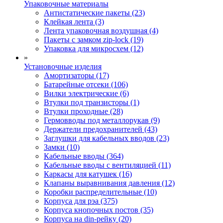
Упаковочные материалы
Антистатические пакеты (23)
Клейкая лента (3)
Лента упаковочная воздушная (4)
Пакеты с замком zip-lock (19)
Упаковка для микросхем (12)
»
Установочные изделия
Амортизаторы (17)
Батарейные отсеки (106)
Вилки электрические (6)
Втулки под транзисторы (1)
Втулки проходные (28)
Гермовводы под металлорукав (9)
Держатели предохранителей (43)
Заглушки для кабельных вводов (23)
Замки (10)
Кабельные вводы (364)
Кабельные вводы с вентиляцией (11)
Каркасы для катушек (16)
Клапаны выравнивания давления (12)
Коробки распределительные (10)
Корпуса для рэа (375)
Корпуса кнопочных постов (35)
Корпуса на din-рейку (20)