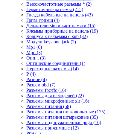
Высокочастотные разъемы * (2)
Герметичные разъемы (215)
Гнезда кабельные на панель (43)
Грпм_грпмш (4)
Держатели sim и карт памяти (15)
Клеммы приборные на панель (19)
Корпуса к разъемам d-sub (32)
Модули keystone jack (2)
Мр1 (6)
Мрн (3)
Онп... (3)
Оптические соединители (1)
Переходные разъемы (14)
Р (4)
Разное (4)
Разъем obd (7)
Разъемы fpc/ffc (16)
Разъемы для rc моделей (22)
Разъемы микрофонные xlr (16)
Разъемы питания (58)
Разъемы питания низковольтные (175)
Разъемы питания штырьковые (35)
Разъемы подпружиненные pogo (16)
Разъемы прижимные (12)
Рбн (1)