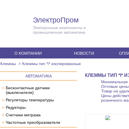
ЭлектроПром
Электронные компоненты и
промышленная автоматика
О КОМПАНИИ
НОВОСТИ
ОПЛА
Клеммы
Клеммы тип *i* изолированные
КЛЕММЫ ТИП *I*
АВТОМАТИКА
Минимальная с
Оптовые цены 
»
Бесконтактные датчики
Товар на удал
(выключатели)
Цены действит
»
Регуляторы температуры
розничного ма
»
Редукторы
»
Счетчики метража
»
Частотные преобразователи