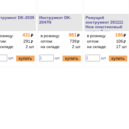
трумент DK-2039
Инструмент DK-
Режущий
2047N
инструмент 261111
Нож пластиковый
корпус 9 мм
431
961
186
₽
₽
₽
розницу:
в розницу:
в розницу:
том:
291
оптом:
739
оптом:
106
₽
₽
₽
 складе:
2 шт.
на складе:
2 шт.
на складе:
17 шт.
шт.
шт.
шт.
купить
купить
купить