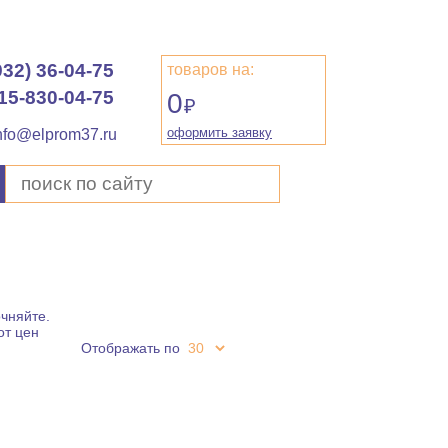
932) 36-04-75
товаров на:
15-830-04-75
0
₽
оформить заявку
nfo@elprom37.ru
чняйте.
от цен
Отображать по