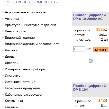
ЭЛЕКТРОННЫЕ КОМПОНЕНТЫ
»
Акустические компоненты
Прибор цифровой
»
Антенны
DP-6 10-2000A AC
»
Арматура и инструмент для сип
1525
₽
в розницу:
»
Вентиляторы
оптом:
1386
₽
»
Видеонаблюдение
на складе:
2 шт.
»
Видеонаблюдение и безопасность
шт.
купить
»
Датчики
»
Диоды
»
Дисплеи
»
Измерительные приборы
»
Инструмент
»
Источники питания
Прибор цифровой
»
Кабельная продукция
DMS-104
»
Кабельные аксессуары
»
142
Клеммники
₽
в розницу:
оптом:
81
₽
»
Клеммы