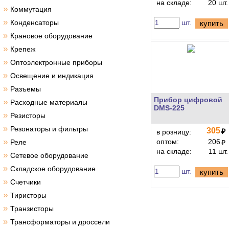
на складе:
20 шт.
»
Коммутация
»
Конденсаторы
шт.
купить
»
Крановое оборудование
»
Крепеж
»
Оптоэлектронные приборы
»
Освещение и индикация
»
Разъемы
Прибор цифровой
»
Расходные материалы
DMS-225
»
Резисторы
»
Резонаторы и фильтры
305
₽
в розницу:
»
оптом:
206
Реле
₽
на складе:
11 шт.
»
Сетевое оборудование
»
Складское оборудование
шт.
купить
»
Счетчики
»
Тиристоры
»
Транзисторы
»
Трансформаторы и дроссели