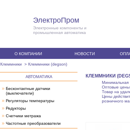
ЭлектроПром
Электронные компоненты и
промышленная автоматика
О КОМПАНИИ
НОВОСТИ
ОПЛА
Клеммники
Клеммники (degson)
КЛЕММНИКИ (DEG
АВТОМАТИКА
Минимальная с
Оптовые цены 
»
Бесконтактные датчики
Товар на удал
(выключатели)
Цены действит
»
Регуляторы температуры
розничного ма
»
Редукторы
»
Счетчики метража
»
Частотные преобразователи