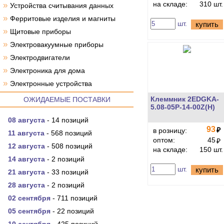
на складе:
310 шт.
»
Устройства считывания данных
»
Ферритовые изделия и магниты
шт.
купить
»
Щитовые приборы
»
Электровакуумные приборы
»
Электродвигатели
»
Электроника для дома
»
Электронные устройства
Клеммник 2EDGKA-
ОЖИДАЕМЫЕ ПОСТАВКИ
5.08-05P-14-00Z(H)
08 августа
- 14 позиций
93
₽
в розницу:
11 августа
- 568 позиций
оптом:
45
₽
12 августа
- 508 позиций
на складе:
150 шт.
14 августа
- 2 позиций
шт.
купить
21 августа
- 33 позиций
28 августа
- 2 позиций
02 сентября
- 711 позиций
05 сентября
- 22 позиций