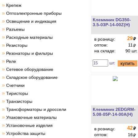
»
Крепеж
»
Оптоэлектронные приборы
Клеммник DG350-
»
Освещение и индикация
3.5-03P-14-00Z(H)
»
Разъемы
»
Расходные материалы
29
₽
в розницу:
»
оптом:
11
Резисторы
₽
на складе:
90 шт.
»
Резонаторы и фильтры
»
Реле
шт.
купить
»
Сетевое оборудование
»
Складское оборудование
»
Счетчики
»
Тиристоры
»
Транзисторы
»
Трансформаторы и дроссели
Клеммник 2EDGRM-
5.08-05P-14-00A(H)
»
Упаковочные материалы
»
Установочные изделия
42
₽
в розницу:
»
Устройства защиты
оптом:
16
₽