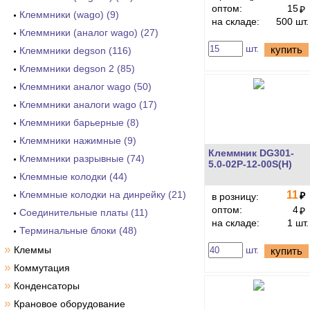
оптом:
15
₽
Клеммники (wago) (9)
на складе:
500 шт.
Клеммники (аналог wago) (27)
шт.
купить
Клеммники degson (116)
Клеммники degson 2 (85)
Клеммники аналог wago (50)
Клеммники аналоги wago (17)
Клеммники барьерные (8)
Клеммники нажимные (9)
Клеммник DG301-
Клеммники разрывные (74)
5.0-02P-12-00S(H)
Клеммные колодки (44)
Клеммные колодки на динрейку (21)
11
₽
в розницу:
оптом:
4
₽
Соединительные платы (11)
на складе:
1 шт.
Терминальные блоки (48)
»
Клеммы
шт.
купить
»
Коммутация
»
Конденсаторы
»
Крановое оборудование