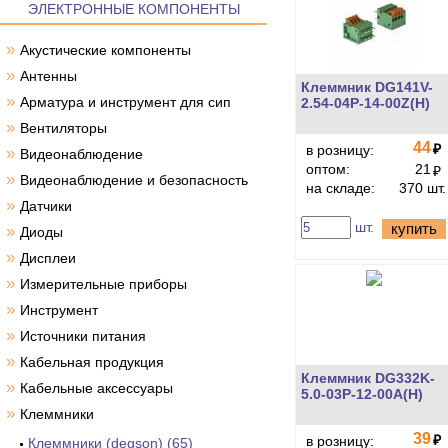
ЭЛЕКТРОННЫЕ КОМПОНЕНТЫ
»
Акустические компоненты
»
Антенны
Клеммник DG141V-
»
Арматура и инструмент для сип
2.54-04P-14-00Z(H)
»
Вентиляторы
44
₽
в розницу:
»
Видеонаблюдение
оптом:
21
₽
»
Видеонаблюдение и безопасность
на складе:
370 шт.
»
Датчики
шт.
купить
»
Диоды
»
Дисплеи
»
Измерительные приборы
»
Инструмент
»
Источники питания
»
Кабельная продукция
Клеммник DG332K-
»
Кабельные аксессуары
5.0-03P-12-00A(H)
»
Клеммники
39
₽
в розницу:
Клеммники (degson) (65)