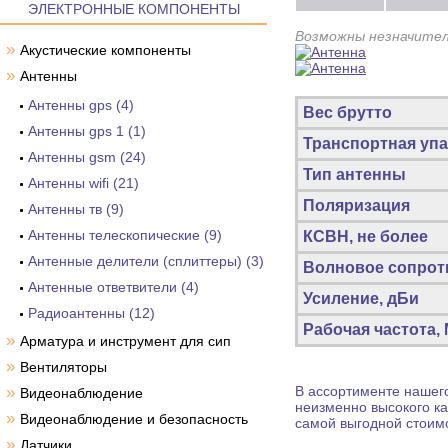
ЭЛЕКТРОННЫЕ КОМПОНЕНТЫ
Возможны незначител
»
Акустические компоненты
»
Антенны
Антенны gps (4)
Вес брутто
Антенны gps 1 (1)
Транспортная упа
Антенны gsm (24)
Тип антенны
Антенны wifi (21)
Поляризация
Антенны тв (9)
Антенны телескопические (9)
КСВН, не более
Антенные делители (сплиттеры) (3)
Волновое сопрот
Антенные ответвители (4)
Усиление, дБи
Радиоантенны (12)
Рабочая частота,
»
Арматура и инструмент для сип
»
Вентиляторы
»
В ассортименте нашего
Видеонаблюдение
неизменно высокого ка
»
Видеонаблюдение и безопасность
самой выгодной стоим
»
Датчики