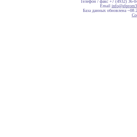
Телефон / факс +7 (4932) 36-0
Email
info@elprom3
База данных обновлена ~08.
Co