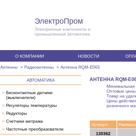
ЭлектроПром
Электронные компоненты и
промышленная автоматика
О КОМПАНИИ
НОВОСТИ
ОПЛА
Антенны
Радиоантенны
Антенна RQM-E065
АНТЕННА RQM-E0
АВТОМАТИКА
Минимальная с
Оптовые цены 
»
Бесконтактные датчики
Товар на удал
(выключатели)
Цены действит
»
Регуляторы температуры
розничного ма
»
Редукторы
»
Счетчики метража
Артикул:
Наимено
»
Частотные преобразователи
130362