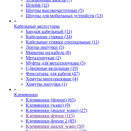
Шлейф (32)
Шнуры высокочастотные (5)
Шнуры для мобильных устройств (13)
»
Кабельные аксессуары
Бандаж кабельный (11)
Кабельные стяжки (34)
Кабельные стяжки специальные (11)
Ленты-липучки (5)
Маркеры на кабель (8)
Металлорукав (2)
Муфты для металлорукава (5)
Сдвижные вкладыши (19)
Фиксаторы для кабеля (47)
Хомуты многоразовые (4)
Хомуты-липучки (1)
»
Клеммники
Клеммники (degson) (65)
Клеммники (wago) (9)
Клеммники (аналог wago) (27)
Клеммники degson (115)
Клеммники degson 2 (85)
Клеммники аналог wago (50)