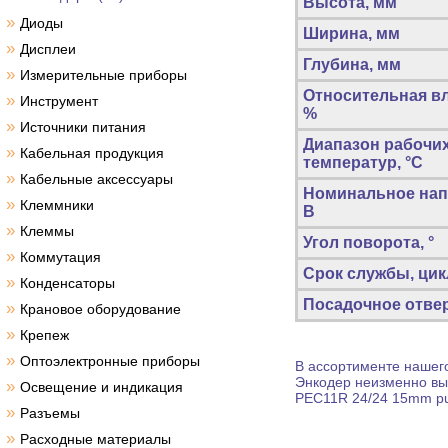
Высота, мм
»
Диоды
Ширина, мм
»
Дисплеи
Глубина, мм
»
Измерительные приборы
Относительная в
»
Инструмент
%
»
Источники питания
Диапазон рабочи
»
Кабельная продукция
температур, °C
»
Кабельные аксессуары
Номинальное нап
»
Клеммники
В
»
Клеммы
Угол поворота, °
»
Коммутация
Срок службы, ци
»
Конденсаторы
Посадочное отвер
»
Крановое оборудование
»
Крепеж
»
Оптоэлектронные приборы
В ассортименте нашего
Энкодер
неизменно выс
»
Освещение и индикация
PEC11R 24/24 15mm pu
»
Разъемы
»
Расходные материалы