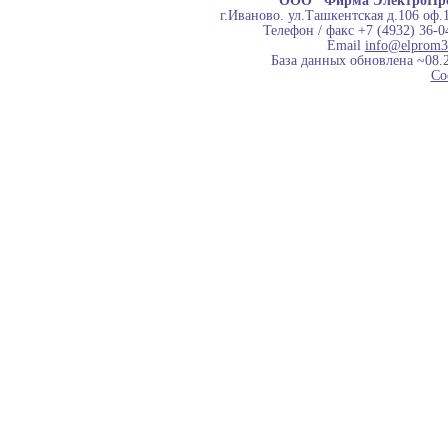
ООО "Фирма ЭлектроПр
г.Иваново. ул.Ташкентская д.106 оф.
Телефон / факс +7 (4932) 36-0
Email
info@elprom3
База данных обновлена ~08.
Co