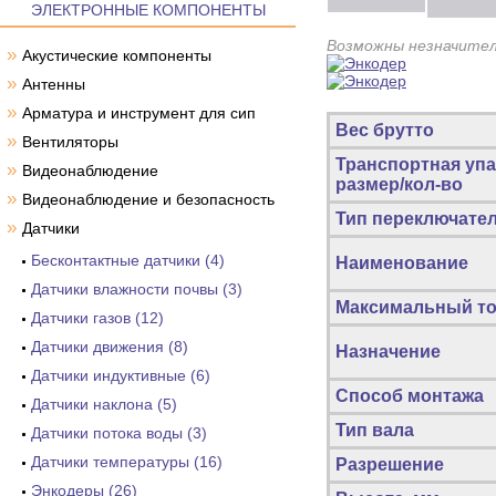
ЭЛЕКТРОННЫЕ КОМПОНЕНТЫ
Возможны незначител
»
Акустические компоненты
»
Антенны
»
Арматура и инструмент для сип
Вес брутто
»
Вентиляторы
Транспортная упа
»
Видеонаблюдение
размер/кол-во
»
Видеонаблюдение и безопасность
Тип переключате
»
Датчики
Бесконтактные датчики (4)
Наименование
Датчики влажности почвы (3)
Максимальный то
Датчики газов (12)
Датчики движения (8)
Назначение
Датчики индуктивные (6)
Способ монтажа
Датчики наклона (5)
Тип вала
Датчики потока воды (3)
Датчики температуры (16)
Разрешение
Энкодеры (26)