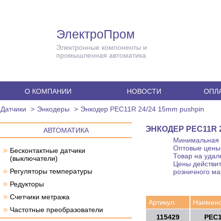
ЭлектроПром
Электронные компоненты и
промышленная автоматика
О КОМПАНИИ
НОВОСТИ
ОПЛА
Датчики
Энкодеры
Энкодер PEC11R 24/24 15mm pushpin
ЭНКОДЕР PEC11R 2
АВТОМАТИКА
Минимальная с
Оптовые цены 
»
Бесконтактные датчики
Товар на удал
(выключатели)
Цены действит
»
Регуляторы температуры
розничного ма
»
Редукторы
»
Счетчики метража
Артикул:
Наимено
»
Частотные преобразователи
115429
PEC1