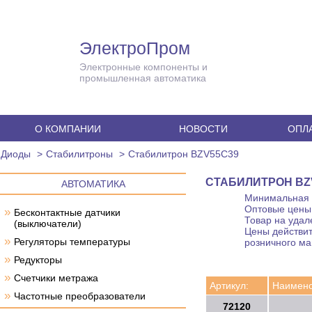
ЭлектроПром
Электронные компоненты и
промышленная автоматика
О КОМПАНИИ
НОВОСТИ
ОПЛА
Диоды
Стабилитроны
Стабилитрон BZV55C39
СТАБИЛИТРОН BZ
АВТОМАТИКА
Минимальная с
Оптовые цены 
»
Бесконтактные датчики
Товар на удал
(выключатели)
Цены действит
»
Регуляторы температуры
розничного ма
»
Редукторы
»
Счетчики метража
Артикул:
Наимено
»
Частотные преобразователи
72120