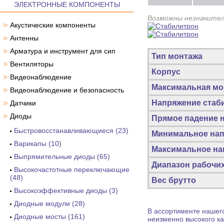
ЭЛЕКТРОННЫЕ КОМПОНЕНТЫ
Возможны незначител
»
Акустические компоненты
»
Антенны
»
Арматура и инструмент для сип
Тип монтажа
»
Вентиляторы
Корпус
»
Видеонаблюдение
Максимальная мо
»
Видеонаблюдение и безопасность
»
Напряжение стаб
Датчики
»
Диоды
Прямое падение н
Быстровосстанавливающиеся (23)
Минимальное нап
Варикапы (10)
Максимальное на
Выпрямительные диоды (65)
Диапазон рабочи
Высокочастотные переключающие
(48)
Вес брутто
Высокоэффективные диоды (3)
Диодные модули (28)
В ассортименте нашего
Диодные мосты (161)
неизменно высокого ка