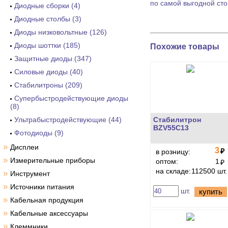
по самой выгодной сто
Диодные сборки (4)
Диодные столбы (3)
Диоды низковольтные (126)
Диоды шоттки (185)
Похожие товары
Защитные диоды (347)
Силовые диоды (40)
Стабилитроны (209)
Супербыстродействующие диоды
(8)
Ультрабыстродействующие (44)
Стабилитрон
BZV55C13
Фотодиоды (9)
»
Дисплеи
3
₽
в розницу:
»
Измерительные приборы
оптом:
1
₽
на складе:
112500 шт.
»
Инструмент
»
Источники питания
шт.
купить
»
Кабельная продукция
»
Кабельные аксессуары
»
Клеммники