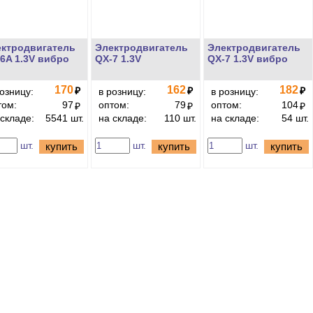
ктродвигатель
Электродвигатель
Электродвигатель
6A 1.3V вибро
QX-7 1.3V
QX-7 1.3V вибро
170
162
182
₽
₽
₽
розницу:
в розницу:
в розницу:
том:
97
оптом:
79
оптом:
104
₽
₽
₽
 складе:
5541 шт.
на складе:
110 шт.
на складе:
54 шт.
шт.
шт.
шт.
купить
купить
купить