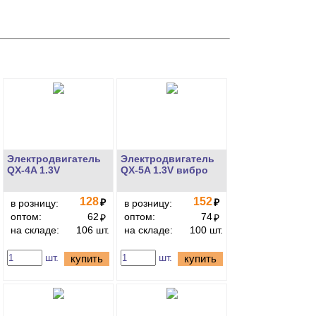
Электродвигатель
Электродвигатель
QX-4A 1.3V
QX-5A 1.3V вибро
128
152
₽
₽
в розницу:
в розницу:
оптом:
62
оптом:
74
₽
₽
на складе:
106 шт.
на складе:
100 шт.
шт.
шт.
купить
купить