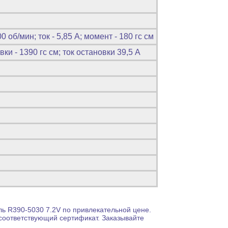
0 об/мин; ток - 5,85 А; момент - 180 гс cм
ки - 1390 гc см; ток остановки 39,5 А
ль
R390-5030 7.2V по привлекательной цене.
 соответствующий сертификат. Заказывайте