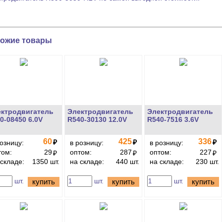
ожие товары
ктродвигатель
Электродвигатель
Электродвигатель
0-08450 6.0V
R540-30130 12.0V
R540-7516 3.6V
60
425
336
₽
₽
₽
розницу:
в розницу:
в розницу:
том:
29
оптом:
287
оптом:
227
₽
₽
₽
 складе:
1350 шт.
на складе:
440 шт.
на складе:
230 шт.
шт.
шт.
шт.
купить
купить
купить