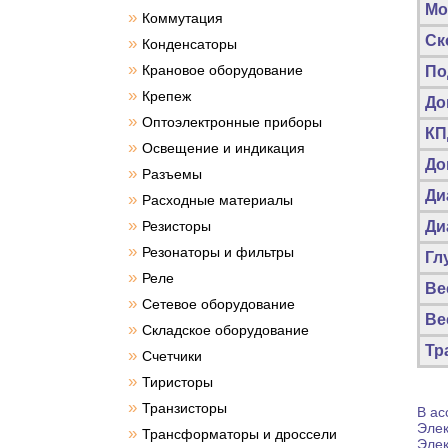
Мо
»
Коммутация
Ск
»
Конденсаторы
»
Крановое оборудование
По
»
Крепеж
До
»
Оптоэлектронные приборы
КП
»
Освещение и индикация
До
»
Разъемы
Ди
»
Расходные материалы
»
Резисторы
Ди
»
Резонаторы и фильтры
Гл
»
Реле
Вес
»
Сетевое оборудование
Ве
»
Складское оборудование
Тр
»
Счетчики
»
Тиристоры
»
Транзисторы
В ас
Элек
»
Трансформаторы и дроссели
Элек