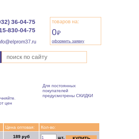
932) 36-04-75
товаров на:
15-830-04-75
0
₽
оформить заявку
nfo@elprom37.ru
Для постоянных
покупателей
предусмотрены СКИДКИ
чняйте.
от цен
Цена оптовая:
Кол-во:
189 руб
шт.
КУПИТЬ