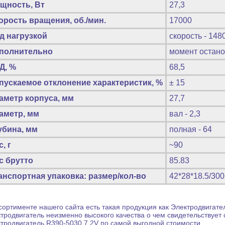
щность, Вт
27,3
орость вращения, об./мин.
17000
д нагрузкой
скорость - 1480
полнительно
момент останов
Д, %
68,5
пускаемое отклонение характеристик, %
± 15
аметр корпуса, мм
27,7
аметр, мм
вал - 2,3
убина, мм
полная - 64
, г
~90
с брутто
85.83
анспортная упаковка: размер/кол-во
42*28*18.5/300
сортименте нашего сайта есть такая продукция как
Электродвигате
тродвигатель
неизменно высокого качества о чем свидетельствует
тродвигатель
R390-5030 7.2V по самой выгодной стоимости.