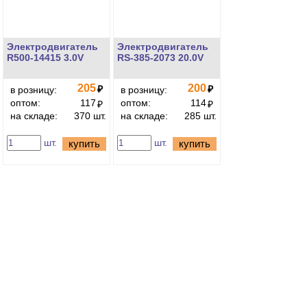
Электродвигатель
Электродвигатель
R500-14415 3.0V
RS-385-2073 20.0V
205
200
₽
₽
в розницу:
в розницу:
оптом:
117
оптом:
114
₽
₽
на складе:
370 шт.
на складе:
285 шт.
шт.
шт.
купить
купить