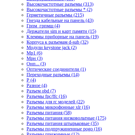
Высокочастотные разъемы (313)
Высокочастотные разъемы * (2)
Герметичные разъемы (215)
Гнезда кабельные на панель (43)
Грпм_грпмш (4)
Держатели sim и карт памяти (15)
Клеммы приборные на панель (19)
Корпуса к разъемам d-sub (32)
Модули keystone jack (2)
Мр1 (6)
Мрн (3)
Онп... (3)
Оптические соединители (1)
Переходные разъемы (14)
Р (4)
Разное (4)
Разъем obd (7)
Разъемы fpc/ffc (16)
Разъемы для rc моделей (22)
Разъемы микрофонные xlr (16)
Разъемы питания (58)
Разъемы питания низковольтные (175)
Разъемы питания штырьковые (35)
Разъемы подпружиненные pogo (16)
Разъемы прижимные (12)