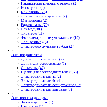
Индикаторы тлеющего разряда (2)
Кенотроны (4)
Клистроны (23)
Лампы ртутные дуговые (2)
Магнетроны (2)
Радиолампы (79)
Свч модули (1)
Тиратрон (11)
Фотоэлектронные умножители (19)
Эвп (разные) (5)
Электронно-лучевые трубки (27)
»
Электродвигатели
Двигатели генераторы (7)
Двигатели реверсивные (1)
Сельсины (42)
Щетки для электродвигателей (58)
Электродвигатели ac (2)
Электродвигатели dc (41)
Электродвигатели бесщеточные (17)
Электродвигатели шаговые (1)
»
Электроника для дома
Звонки дверные (1)
Пульты ду (1)