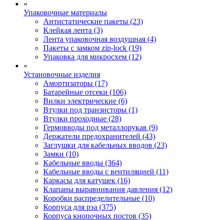
»
Упаковочные материалы
Антистатические пакеты (23)
Клейкая лента (3)
Лента упаковочная воздушная (4)
Пакеты с замком zip-lock (19)
Упаковка для микросхем (12)
»
Установочные изделия
Амортизаторы (17)
Батарейные отсеки (106)
Вилки электрические (6)
Втулки под транзисторы (1)
Втулки проходные (28)
Гермовводы под металлорукав (9)
Держатели предохранителей (43)
Заглушки для кабельных вводов (23)
Замки (10)
Кабельные вводы (364)
Кабельные вводы с вентиляцией (11)
Каркасы для катушек (16)
Клапаны выравнивания давления (12)
Коробки распределительные (10)
Корпуса для рэа (375)
Корпуса кнопочных постов (35)