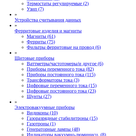
Термостаты регулируемые (2)
Узип (7)
»
Устройства считывания данных
»
Ферритовые изделия и магниты
Магниты (61)
Ферриты (75)
Фильтры ферритовые на провод (6)
»
Щитовые приборы
Ваттметры/частотомеры/и другое (6)
Приборы переменного тока (82)
Приборы постоянного тока (115)
Трансформаторы тока (3)
Цифровые переменного тока (15)
Цифровые постоянного тока (23)
Шунты (27)
»
Электровакуумные приборы
Видиконы (10)
Газоразрядные стабилитроны (15)
Газотроны (1)
Генераторные лампы (48)
Индикаторы вакуумно-люминисц. (8)