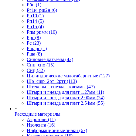
Рбн (1)
Рг1н_рш2н (6)
Рп10 (1)
Рп14 (5)
Рп15 (4)
Рпм рпмм (10)
Ррс (8)
Рс (23)
Рш, рг (1)
Рша (8)
Силовые разъемы (42)
Снп_сно (15)
Снц (32)
Цилиндрические малогабаритные (127)
Шр_сшр_2рт_2ртт (113)
Штекеры _ гнезда _ клеммы (47)
Штыри и гнезда для плат 1.27мм (11)
Штыри и гнезда для плат 2.00мм (24)
Штыри и гнезда для плат 2.54мм (55)
»
Расходные материалы
Аэрозоли (11)
Изолента (16)
Информационные знаки (67)
Клеевые стержни (15)