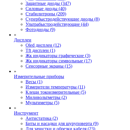
Защитные диоды (347)
Силовые диоды (40)
Стабилитроны (209)
Супербыстродействующие диоды (8)
Ультрабыстродействующие (44)
Фотодиоды (9)
»
Дисплеи
Oled дисплеи (12)
Tft дисплеи (1)
Жк индикаторы графические (3)
Жк индикаторы символьные (17)
Сенсорные экраны (15)
»
Измерительные приборы
Весы (1)
Измерители температуры (11)
Клещи токоизмерительные (5)
Миливольтметры (2)
Мультиметры (5)
»
Инструмент
Антистатика (2)
Биты и насадки для шуруповерта (9)
Для зачистки и обрезки кабеля (23)