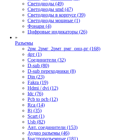
Светодиоды (49)
Светодиоды smd (47)
Светодиоды в корпусе (39)
Светодиоды мощные (1)
Фонари (4)
Цифровые индикаторы (26)
»
Разъемы
2рм_2рмг_2рмт_рмг_онц-рг (168)
4рт (1)
Cоединители (32)
D-sub (80)
D-sub переходники (8)
Din (23)
Fakra (19)
Hdmi / dvi (12)
Idc (76)
Pcb to pcb (12)
Rca (14)
Rj (35)
Scart (1)
Usb (82)
Авт. соединители (153)
Аудио разъемы (46)
Быстроразъемные (181)