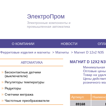
ЭлектроПром
Электронные компоненты и
промышленная автоматика
О КОМПАНИИ
НОВОСТИ
ОПЛА
Ферритовые изделия и магниты
Магниты
Магнит D 12x2 N35
МАГНИТ D 12X2 N3
АВТОМАТИКА
Минимальная с
Оптовые цены 
»
Бесконтактные датчики
Товар на удал
(выключатели)
Цены действит
»
Регуляторы температуры
розничного ма
»
Редукторы
»
Счетчики метража
Артикул:
Наимено
»
Частотные преобразователи
89168