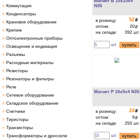
Магнит B 10x10x4
»
Коммутация
N35
»
Конденсаторы
52
₽
в розницу:
»
Крановое оборудование
оптом:
20
₽
»
Крепеж
на складе:
392 шт.
»
Оптоэлектронные приборы
шт.
купить
»
Освещение и индикация
»
Разъемы
»
Расходные материалы
»
Резисторы
»
Резонаторы и фильтры
»
Реле
Магнит P 10x5x4 N35
»
Сетевое оборудование
»
Складское оборудование
24
»
₽
Счетчики
в розницу:
оптом:
9
₽
»
Тиристоры
на складе:
250 шт.
»
Транзисторы
»
шт.
Трансформаторы и дроссели
купить