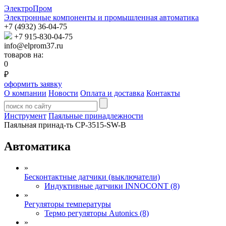
ЭлектроПром
Электронные компоненты и промышленная автоматика
+7 (4932) 36-04-75
+7 915-830-04-75
info@elprom37.ru
товаров на:
0
₽
оформить заявку
О компании
Новости
Оплата и доставка
Контакты
Инструмент
Паяльные принадлежности
Паяльная принад-ть CP-3515-SW-B
Автоматика
»
Бесконтактные датчики (выключатели)
Индуктивные датчики INNOCONT (8)
»
Регуляторы температуры
Термо регуляторы Autonics (8)
»