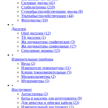
Силовые диоды (41)
Стабилитроны (210)
Супербыстродействующие диоды (8)
Ультрабыстродействующие (44)
Фотодиоды (10)
»
Дисплеи
Oled дисплеи (12)
Tft дисплеи (1)
Жк индикаторы графические (3)
Жк индикаторы символьные (17)
Сенсорные экраны (15)
»
Измерительные приборы
Весы (2)
Измерители температуры (11)
Клещи токоизмерительные (5)
Миливольтметры (2)
Мультиметры (5)
»
Инструмент
Антистатика (2)
Биты и насадки для шуруповерта (9)
Для зачистки и обрезки кабеля (23)
Измерительный инструмент (2)