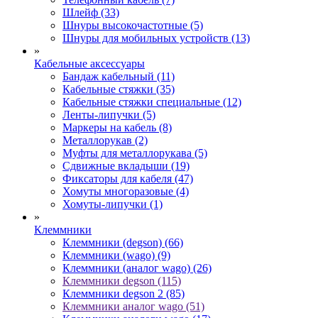
Шлейф (33)
Шнуры высокочастотные (5)
Шнуры для мобильных устройств (13)
»
Кабельные аксессуары
Бандаж кабельный (11)
Кабельные стяжки (35)
Кабельные стяжки специальные (12)
Ленты-липучки (5)
Маркеры на кабель (8)
Металлорукав (2)
Муфты для металлорукава (5)
Сдвижные вкладыши (19)
Фиксаторы для кабеля (47)
Хомуты многоразовые (4)
Хомуты-липучки (1)
»
Клеммники
Клеммники (degson) (66)
Клеммники (wago) (9)
Клеммники (аналог wago) (26)
Клеммники degson (115)
Клеммники degson 2 (85)
Клеммники аналог wago (51)