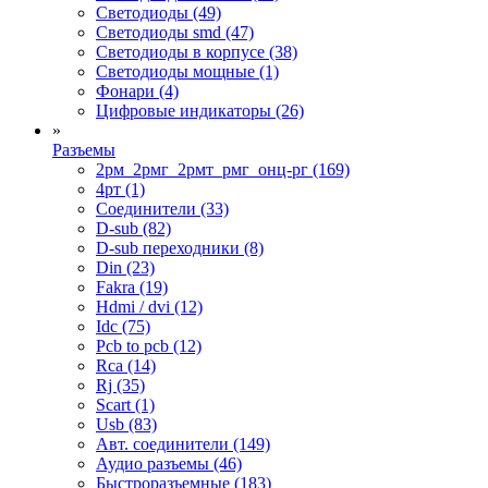
Светодиоды (49)
Светодиоды smd (47)
Светодиоды в корпусе (38)
Светодиоды мощные (1)
Фонари (4)
Цифровые индикаторы (26)
»
Разъемы
2рм_2рмг_2рмт_рмг_онц-рг (169)
4рт (1)
Cоединители (33)
D-sub (82)
D-sub переходники (8)
Din (23)
Fakra (19)
Hdmi / dvi (12)
Idc (75)
Pcb to pcb (12)
Rca (14)
Rj (35)
Scart (1)
Usb (83)
Авт. соединители (149)
Аудио разъемы (46)
Быстроразъемные (183)