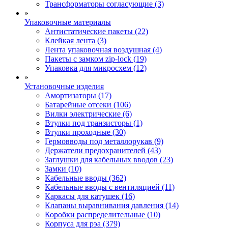
Трансформаторы согласующие (3)
»
Упаковочные материалы
Антистатические пакеты (22)
Клейкая лента (3)
Лента упаковочная воздушная (4)
Пакеты с замком zip-lock (19)
Упаковка для микросхем (12)
»
Установочные изделия
Амортизаторы (17)
Батарейные отсеки (106)
Вилки электрические (6)
Втулки под транзисторы (1)
Втулки проходные (30)
Гермовводы под металлорукав (9)
Держатели предохранителей (43)
Заглушки для кабельных вводов (23)
Замки (10)
Кабельные вводы (362)
Кабельные вводы с вентиляцией (11)
Каркасы для катушек (16)
Клапаны выравнивания давления (14)
Коробки распределительные (10)
Корпуса для рэа (379)