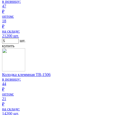
в розницу:
47
₽
оптом:
18
₽
на складе:
21200 шт.
шт.
купить
Колодка клеммная TB-1506
в розницу:
44
₽
оптом:
21
₽
на складе:
14200 шт.