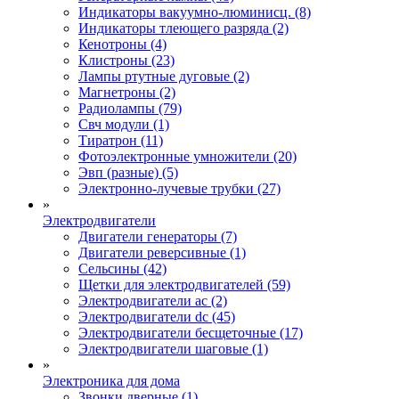
Индикаторы вакуумно-люминисц. (8)
Индикаторы тлеющего разряда (2)
Кенотроны (4)
Клистроны (23)
Лампы ртутные дуговые (2)
Магнетроны (2)
Радиолампы (79)
Свч модули (1)
Тиратрон (11)
Фотоэлектронные умножители (20)
Эвп (разные) (5)
Электронно-лучевые трубки (27)
»
Электродвигатели
Двигатели генераторы (7)
Двигатели реверсивные (1)
Сельсины (42)
Щетки для электродвигателей (59)
Электродвигатели ac (2)
Электродвигатели dc (45)
Электродвигатели бесщеточные (17)
Электродвигатели шаговые (1)
»
Электроника для дома
Звонки дверные (1)