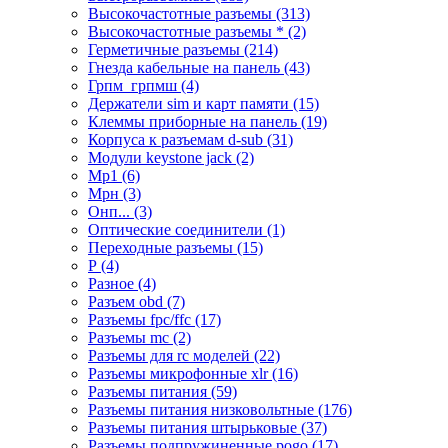
Высокочастотные разъемы (313)
Высокочастотные разъемы * (2)
Герметичные разъемы (214)
Гнезда кабельные на панель (43)
Грпм_грпмш (4)
Держатели sim и карт памяти (15)
Клеммы приборные на панель (19)
Корпуса к разъемам d-sub (31)
Модули keystone jack (2)
Мр1 (6)
Мрн (3)
Онп... (3)
Оптические соединители (1)
Переходные разъемы (15)
Р (4)
Разное (4)
Разъем obd (7)
Разъемы fpc/ffc (17)
Разъемы mc (2)
Разъемы для rc моделей (22)
Разъемы микрофонные xlr (16)
Разъемы питания (59)
Разъемы питания низковольтные (176)
Разъемы питания штырьковые (37)
Разъемы подпружиненные pogo (17)