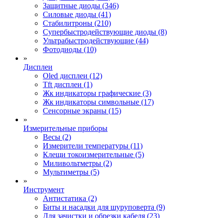
Защитные диоды (346)
Силовые диоды (41)
Стабилитроны (210)
Супербыстродействующие диоды (8)
Ультрабыстродействующие (44)
Фотодиоды (10)
»
Дисплеи
Oled дисплеи (12)
Tft дисплеи (1)
Жк индикаторы графические (3)
Жк индикаторы символьные (17)
Сенсорные экраны (15)
»
Измерительные приборы
Весы (2)
Измерители температуры (11)
Клещи токоизмерительные (5)
Миливольтметры (2)
Мультиметры (5)
»
Инструмент
Антистатика (2)
Биты и насадки для шуруповерта (9)
Для зачистки и обрезки кабеля (23)