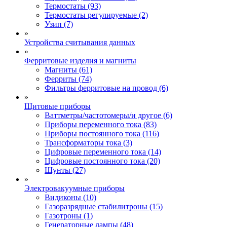
Термостаты (93)
Термостаты регулируемые (2)
Узип (7)
»
Устройства считывания данных
»
Ферритовые изделия и магниты
Магниты (61)
Ферриты (74)
Фильтры ферритовые на провод (6)
»
Щитовые приборы
Ваттметры/частотомеры/и другое (6)
Приборы переменного тока (83)
Приборы постоянного тока (116)
Трансформаторы тока (3)
Цифровые переменного тока (14)
Цифровые постоянного тока (20)
Шунты (27)
»
Электровакуумные приборы
Видиконы (10)
Газоразрядные стабилитроны (15)
Газотроны (1)
Генераторные лампы (48)