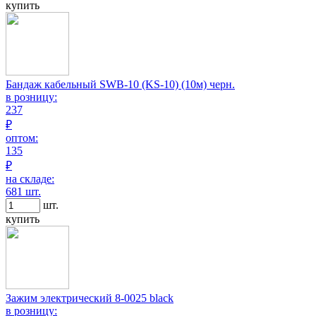
купить
Бандаж кабельный SWB-10 (KS-10) (10м) черн.
в розницу:
237
₽
оптом:
135
₽
на складе:
681 шт.
шт.
купить
Зажим электрический 8-0025 black
в розницу: