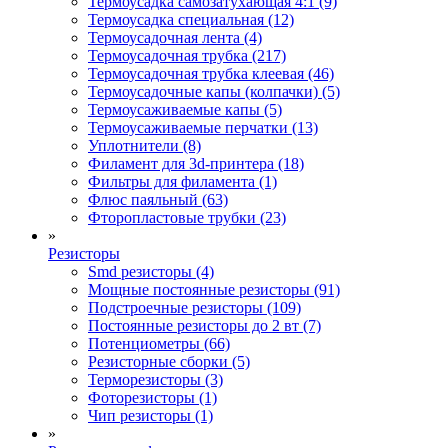
Термоусадка самозатухающая 4:1 (9)
Термоусадка специальная (12)
Термоусадочная лента (4)
Термоусадочная трубка (217)
Термоусадочная трубка клеевая (46)
Термоусадочные капы (колпачки) (5)
Термоусаживаемые капы (5)
Термоусаживаемые перчатки (13)
Уплотнители (8)
Филамент для 3d-принтера (18)
Фильтры для филамента (1)
Флюс паяльный (63)
Фторопластовые трубки (23)
»
Резисторы
Smd резисторы (4)
Мощные постоянные резисторы (91)
Подстроечные резисторы (109)
Постоянные резисторы до 2 вт (7)
Потенциометры (66)
Резисторные сборки (5)
Терморезисторы (3)
Фоторезисторы (1)
Чип резисторы (1)
»