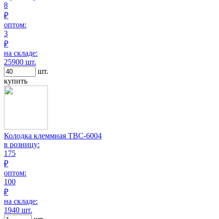
8
₽
оптом:
3
₽
на складе:
25900 шт.
шт.
купить
Колодка клеммная TBC-6004
в розницу:
175
₽
оптом:
100
₽
на складе:
1940 шт.