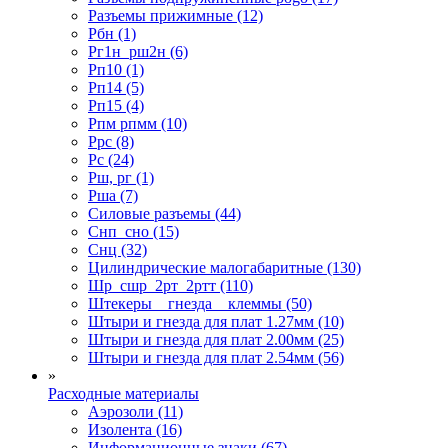
Разъемы прижимные (12)
Рбн (1)
Рг1н_рш2н (6)
Рп10 (1)
Рп14 (5)
Рп15 (4)
Рпм рпмм (10)
Ррс (8)
Рс (24)
Рш, рг (1)
Рша (7)
Силовые разъемы (44)
Снп_сно (15)
Снц (32)
Цилиндрические малогабаритные (130)
Шр_сшр_2рт_2ртт (110)
Штекеры _ гнезда _ клеммы (50)
Штыри и гнезда для плат 1.27мм (10)
Штыри и гнезда для плат 2.00мм (25)
Штыри и гнезда для плат 2.54мм (56)
»
Расходные материалы
Аэрозоли (11)
Изолента (16)
Информационные знаки (67)