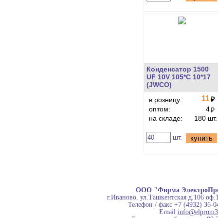
Конденсатор 1500
UF 10V 105*C 10*17
(JWCO)
11
₽
в розницу:
оптом:
4
₽
на складе:
180 шт.
шт.
купить
ООО "Фирма ЭлектроПр
г.Иваново. ул.Ташкентская д.106 оф.
Телефон / факс +7 (4932) 36-0
Email
info@elprom3