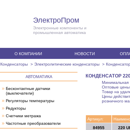
ЭлектроПром
Электронные компоненты и
промышленная автоматика
О КОМПАНИИ
НОВОСТИ
ОПЛА
Конденсаторы
Электролитические конденсаторы
Конденсатор
КОНДЕНСАТОР 220 
АВТОМАТИКА
Минимальная с
Оптовые цены 
»
Бесконтактные датчики
Товар на удал
(выключатели)
Цены действит
»
Регуляторы температуры
розничного ма
»
Редукторы
»
Счетчики метража
Артикул:
Наимено
»
Частотные преобразователи
84955
220 U