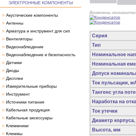
ЭЛЕКТРОННЫЕ КОМПОНЕНТЫ
Возможны незначител
»
Акустические компоненты
»
Антенны
»
Арматура и инструмент для сип
Серия
»
Вентиляторы
Тип
»
Видеонаблюдение
»
Номинальное нап
Видеонаблюдение и безопасность
»
Датчики
Номинальная емк
»
Диоды
Допуск номиналь
»
Дисплеи
Ток пульсации, м
»
Измерительные приборы
Тангенс угла пот
»
Инструмент
»
Наработка на отка
Источники питания
»
Кабельная продукция
Ток утечки
»
Кабельные аксессуары
Диаметр корпуса,
»
Клеммники
Высота, мм
»
Клеммы