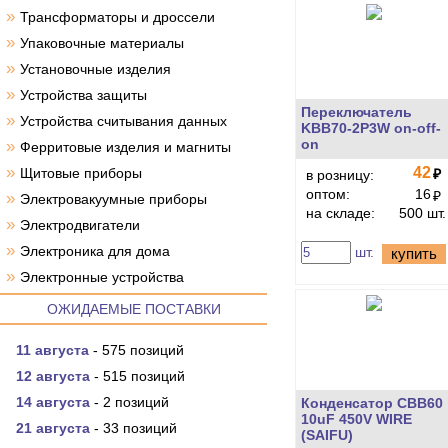
»
Трансформаторы и дроссели
»
Упаковочные материалы
»
Установочные изделия
»
Устройства защиты
Переключатель
»
Устройства считывания данных
KBB70-2P3W on-off-
on
»
Ферритовые изделия и магниты
»
42
Щитовые приборы
₽
в розницу:
оптом:
16
₽
»
Электровакуумные приборы
на складе:
500 шт.
»
Электродвигатели
»
Электроника для дома
шт.
купить
»
Электронные устройства
ОЖИДАЕМЫЕ ПОСТАВКИ
11 августа
- 575 позиций
12 августа
- 515 позиций
14 августа
- 2 позиций
Конденсатор CBB60
10uF 450V WIRE
21 августа
- 33 позиций
(SAIFU)