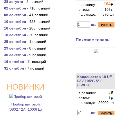
28 августа
- 2 позиций
184
₽
в розницу:
02 сентября
- 718 позиций
оптом:
105
₽
на складе:
870 шт.
05 сентября
- 41 позиций
10 сентября
- 428 позиций
шт.
купить
16 сентября
- 285 позиций
18 сентября
- 20 позиций
Похожие товары
25 сентября
- 1 позиций
29 сентября
- 8 позиций
30 сентября
- 9 позиций
16 октября
- 11 позиций
31 октября
- 7 позиций
Конденсатор 10 UF
63V 105*C 5*11
НОВИНКИ
(JWCO)
3
₽
в розницу:
оптом:
1
₽
на складе:
22000 шт.
Прибор щитовой
Э8027 2А (1000ГЦ)
шт.
купить