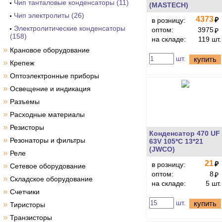
Чип танталовые конденсаторы (11)
(MASTECH)
Чип электролиты (26)
4373
₽
в розницу:
Электролитические конденсаторы
оптом:
3975
₽
(158)
на складе:
119 шт.
»
Крановое оборудование
шт.
купить
»
Крепеж
»
Оптоэлектронные приборы
»
Освещение и индикация
»
Разъемы
»
Расходные материалы
»
Резисторы
Конденсатор 470 UF
»
Резонаторы и фильтры
63V 105*C 13*21
(JWCO)
»
Реле
21
₽
в розницу:
»
Сетевое оборудование
оптом:
8
₽
»
Складское оборудование
на складе:
5 шт.
»
Счетчики
шт.
купить
»
Тиристоры
»
Транзисторы