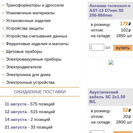
»
Трансформаторы и дроссели
Антенна телескоп-я
AST-13 D7mm S5
»
Упаковочные материалы
200-860mm
»
Установочные изделия
179
₽
в розницу:
»
Устройства защиты
оптом:
102
₽
»
на складе:
1850 шт.
Устройства считывания данных
»
Ферритовые изделия и магниты
шт.
купить
»
Щитовые приборы
»
Электровакуумные приборы
»
Электродвигатели
»
Электроника для дома
»
Электронные устройства
ОЖИДАЕМЫЕ ПОСТАВКИ
Акустический
кабель SC 2x1.50
B/L
11 августа
- 575 позиций
52
₽
в розницу:
12 августа
- 515 позиций
оптом:
20
₽
14 августа
- 2 позиций
на складе:
2800 шт.
21 августа
- 33 позиций