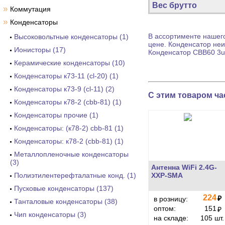
Вес брутто
»
Коммутация
»
Конденсаторы
В ассортименте нашего
Высоковольтные конденсаторы (1)
цене.
Конденсатор
неи
Ионисторы (17)
Конденсатор
CBB60 3uF
Керамические конденсаторы (10)
Конденсаторы к73-11 (cl-20) (1)
Конденсаторы к73-9 (cl-11) (2)
С этим товаром ча
Конденсаторы к78-2 (cbb-81) (1)
Конденсаторы прочие (1)
Конденсаторы: (к78-2) cbb-81 (1)
Конденсаторы: к78-2 (cbb-81) (1)
Металлопленочные конденсаторы
(3)
Антенна WiFi 2.4G-
Полиэтилентерефталатные конд. (1)
XXP-SMA
Пусковые конденсаторы (137)
224
₽
в розницу:
Танталовые конденсаторы (38)
оптом:
151
₽
Чип конденсаторы (3)
на складе:
105 шт.