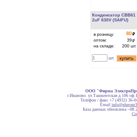
Конденсатор CBB61
2uF 630V (SAIFU)
80
₽
в розницу:
оптом:
39
₽
на складе:
200 шт.
шт.
купить
ООО "Фирма ЭлектроПр
г.Иваново. ул.Ташкентская д.106 оф.
Телефон / факс +7 (4932) 36-0
Email
info@elprom3
База данных обновлена ~08.
Co