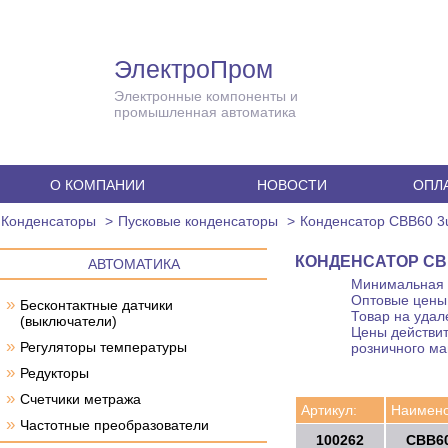
ЭлектроПром
Электронные компоненты и
промышленная автоматика
О КОМПАНИИ
НОВОСТИ
ОПЛА
Конденсаторы
Пусковые конденсаторы
Конденсатор CBB60 3
КОНДЕНСАТОР CBB6
АВТОМАТИКА
Минимальная с
Оптовые цены 
»
Бесконтактные датчики
Товар на удал
(выключатели)
Цены действит
»
Регуляторы температуры
розничного ма
»
Редукторы
»
Счетчики метража
Артикул:
Наимено
»
Частотные преобразователи
100262
CBB60