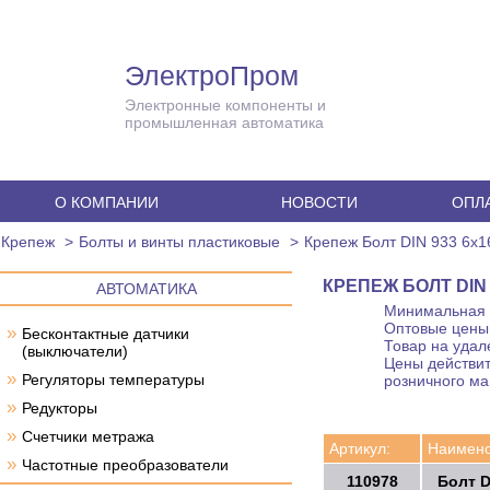
ЭлектроПром
Электронные компоненты и
промышленная автоматика
О КОМПАНИИ
НОВОСТИ
ОПЛА
Крепеж
Болты и винты пластиковые
Крепеж Болт DIN 933 6x1
КРЕПЕЖ БОЛТ DIN 
АВТОМАТИКА
Минимальная с
Оптовые цены 
»
Бесконтактные датчики
Товар на удал
(выключатели)
Цены действит
»
Регуляторы температуры
розничного ма
»
Редукторы
»
Счетчики метража
Артикул:
Наимено
»
Частотные преобразователи
110978
Болт D