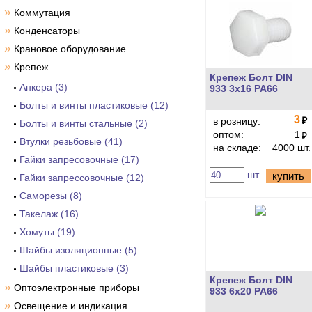
»
Коммутация
»
Конденсаторы
»
Крановое оборудование
»
Крепеж
Крепеж Болт DIN
Анкера (3)
933 3x16 PA66
Болты и винты пластиковые (12)
3
₽
в розницу:
Болты и винты стальные (2)
оптом:
1
₽
Втулки резьбовые (41)
на складе:
4000 шт.
Гайки запресовочные (17)
шт.
купить
Гайки запрессовочные (12)
Саморезы (8)
Такелаж (16)
Хомуты (19)
Шайбы изоляционные (5)
Шайбы пластиковые (3)
Крепеж Болт DIN
»
Оптоэлектронные приборы
933 6x20 PA66
»
Освещение и индикация