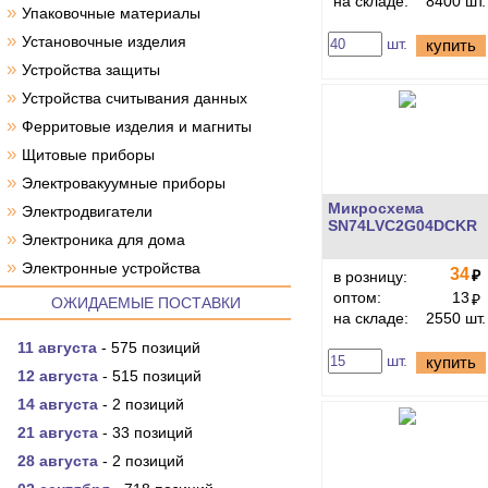
на складе:
8400 шт.
»
Упаковочные материалы
»
Установочные изделия
шт.
купить
»
Устройства защиты
»
Устройства считывания данных
»
Ферритовые изделия и магниты
»
Щитовые приборы
»
Электровакуумные приборы
Микросхема
»
Электродвигатели
SN74LVC2G04DCKR
»
Электроника для дома
»
Электронные устройства
34
₽
в розницу:
оптом:
13
₽
ОЖИДАЕМЫЕ ПОСТАВКИ
на складе:
2550 шт.
11 августа
- 575 позиций
шт.
купить
12 августа
- 515 позиций
14 августа
- 2 позиций
21 августа
- 33 позиций
28 августа
- 2 позиций