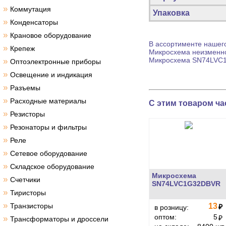
»
Коммутация
Упаковка
»
Конденсаторы
»
Крановое оборудование
В ассортименте нашего
»
Крепеж
Микросхема
неизменно
Микросхема
SN74LVC1G
»
Оптоэлектронные приборы
»
Освещение и индикация
»
Разъемы
»
Расходные материалы
С этим товаром ча
»
Резисторы
»
Резонаторы и фильтры
»
Реле
»
Сетевое оборудование
»
Складское оборудование
Микросхема
»
Счетчики
SN74LVC1G32DBVR
»
Тиристоры
»
Транзисторы
13
₽
в розницу:
оптом:
5
»
₽
Трансформаторы и дроссели