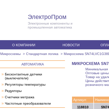
ЭлектроПром
Электронные компоненты и
промышленная автоматика
О КОМПАНИИ
НОВОСТИ
ОПЛА
Микросхемы
Стандартная логика
Микросхема SN74LVC1G3
МИКРОСХЕМА SN7
АВТОМАТИКА
Минимальная с
Оптовые цены 
»
Бесконтактные датчики
Товар на удал
(выключатели)
Цены действит
»
Регуляторы температуры
розничного ма
»
Редукторы
»
Счетчики метража
Артикул:
Наимено
»
Частотные преобразователи
118810
SN7