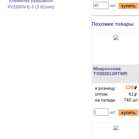
Клеммник разрывной
шт.
купить
XY2500V-E-3 (3.81mm)
Похожие товары
Микросхема
TXS02612RTWR
126
₽
в розницу:
оптом:
61
₽
на складе:
740 шт.
шт.
купить