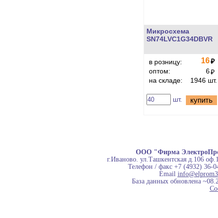
Микросхема
SN74LVC1G34DBVR
16
₽
в розницу:
оптом:
6
₽
на складе:
1946 шт.
шт.
купить
ООО "Фирма ЭлектроПр
г.Иваново. ул.Ташкентская д.106 оф.
Телефон / факс +7 (4932) 36-0
Email
info@elprom3
База данных обновлена ~08.
Co