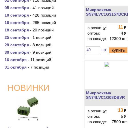
02 сентября
- 718 позиций
05 сентября
- 41 позиций
Микросхема
SN74LVC1G3157DCK
10 сентября
- 428 позиций
16 сентября
- 285 позиций
11
₽
в розницу:
18 сентября
- 20 позиций
оптом:
4
₽
25 сентября
- 1 позиций
на складе:
12300 шт.
29 сентября
- 8 позиций
шт.
купить
30 сентября
- 9 позиций
16 октября
- 11 позиций
31 октября
- 7 позиций
НОВИНКИ
Микросхема
SN74LVC1G08DBVR
13
₽
в розницу:
оптом:
5
₽
на складе:
7500 шт.