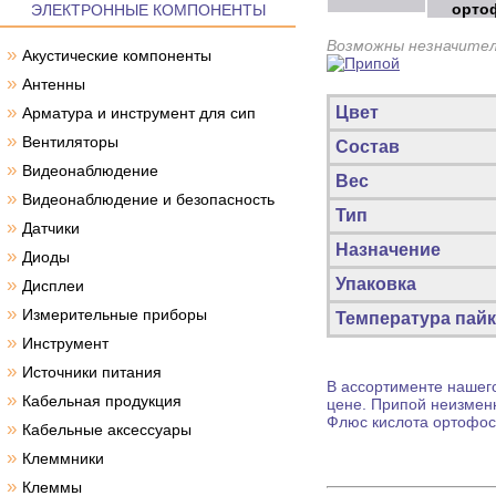
орто
ЭЛЕКТРОННЫЕ КОМПОНЕНТЫ
Возможны незначител
»
Акустические компоненты
»
Антенны
»
Цвет
Арматура и инструмент для сип
»
Вентиляторы
Состав
»
Видеонаблюдение
Вес
»
Видеонаблюдение и безопасность
Тип
»
Датчики
Назначение
»
Диоды
»
Упаковка
Дисплеи
»
Измерительные приборы
Температура пай
»
Инструмент
»
Источники питания
В ассортименте нашего
»
Кабельная продукция
цене.
Припой
неизменн
Флюс кислота ортофос
»
Кабельные аксессуары
»
Клеммники
»
Клеммы