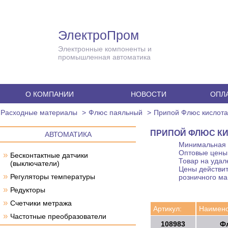
ЭлектроПром
Электронные компоненты и
промышленная автоматика
О КОМПАНИИ
НОВОСТИ
ОПЛА
Расходные материалы
Флюс паяльный
Припой Флюс кислота
ПРИПОЙ ФЛЮС КИ
АВТОМАТИКА
Минимальная с
Оптовые цены 
»
Бесконтактные датчики
Товар на удал
(выключатели)
Цены действит
»
Регуляторы температуры
розничного ма
»
Редукторы
»
Счетчики метража
Артикул:
Наимено
»
Частотные преобразователи
108983
Ф