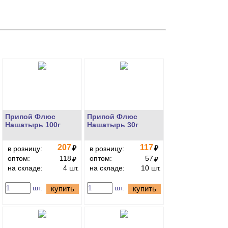
Припой Флюс
Припой Флюс
Нашатырь 100г
Нашатырь 30г
207
117
₽
₽
в розницу:
в розницу:
оптом:
118
оптом:
57
₽
₽
на складе:
4 шт.
на складе:
10 шт.
шт.
шт.
купить
купить