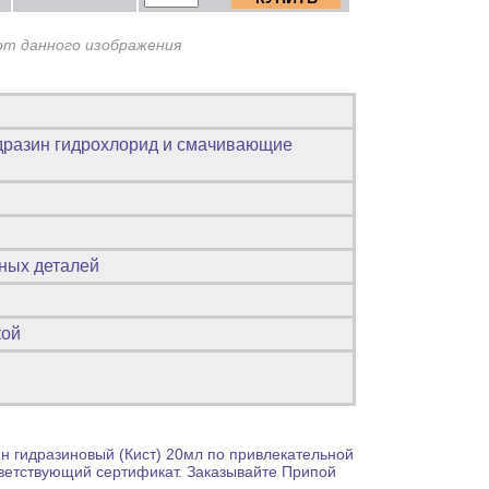
от данного изображения
идразин гидрохлорид и смачивающие
ных деталей
кой
н гидразиновый (Кист) 20мл по привлекательной
тветствующий сертификат. Заказывайте
Припой