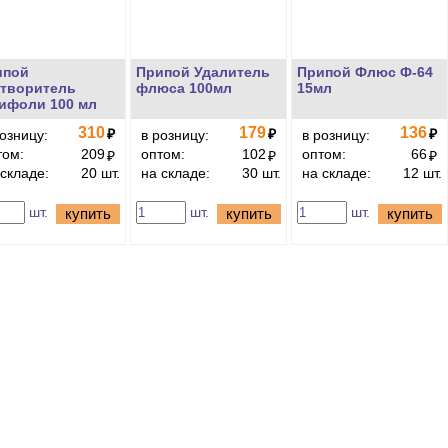
ипой
Припой Удалитель
Припой Флюс Ф-64
створитель
флюса 100мл
15мл
ифоли 100 мл
310
179
136
₽
₽
₽
розницу:
в розницу:
в розницу:
том:
209
оптом:
102
оптом:
66
₽
₽
₽
 складе:
20 шт.
на складе:
30 шт.
на складе:
12 шт.
шт.
шт.
шт.
купить
купить
купить