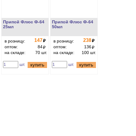
Припой Флюс Ф-64
Припой Флюс Ф-64
25мл
50мл
147
238
₽
₽
в розницу:
в розницу:
оптом:
84
оптом:
136
₽
₽
на складе:
70 шт.
на складе:
100 шт.
шт.
шт.
купить
купить