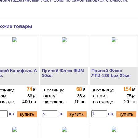
ерин гидразиновый (Кист) 20мл по самой выгодной стоимости.
ожие товары
ипой Канифоль А
Припой Флюс ФИМ
Припой Флюс
р.
50мл
ЛТИ-120 Lux 25мл
74
68
154
₽
₽
₽
розницу:
в розницу:
в розницу:
том:
36
оптом:
33
оптом:
75
₽
₽
₽
 складе:
400 шт.
на складе:
10 шт.
на складе:
20 шт.
шт.
шт.
шт.
купить
купить
купить