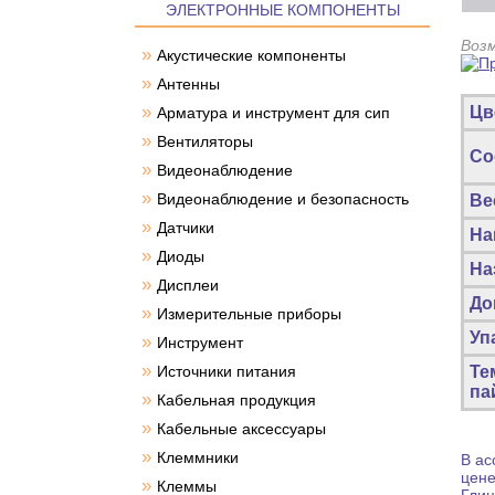
ЭЛЕКТРОННЫЕ КОМПОНЕНТЫ
Воз
»
Акустические компоненты
»
Антенны
»
Цв
Арматура и инструмент для сип
»
Вентиляторы
Со
»
Видеонаблюдение
»
Видеонаблюдение и безопасность
Ве
»
Датчики
На
»
Диоды
На
»
Дисплеи
До
»
Измерительные приборы
Уп
»
Инструмент
»
Источники питания
Те
па
»
Кабельная продукция
»
Кабельные аксессуары
»
Клеммники
В ас
цен
»
Клеммы