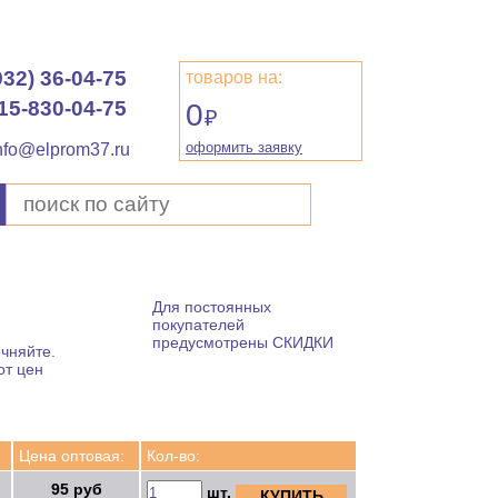
932) 36-04-75
товаров на:
15-830-04-75
0
₽
оформить заявку
nfo@elprom37.ru
Для постоянных
покупателей
предусмотрены СКИДКИ
чняйте.
от цен
Цена оптовая:
Кол-во:
95 руб
шт.
КУПИТЬ