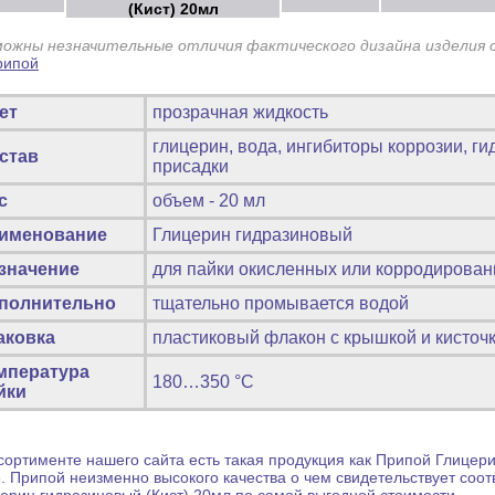
(Кист) 20мл
можны незначительные отличия фактического дизайна изделия 
ет
прозрачная жидкость
глицерин, вода, ингибиторы коррозии, г
став
присадки
с
объем - 20 мл
именование
Глицерин гидразиновый
значение
для пайки окисленных или корродирован
полнительно
тщательно промывается водой
аковка
пластиковый флакон с крышкой и кисточ
мпература
180…350 °С
йки
сортименте нашего сайта есть такая продукция как
Припой
Глицери
е.
Припой
неизменно высокого качества о чем свидетельствует соо