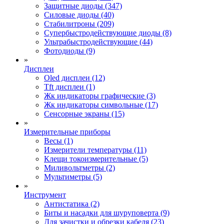
Защитные диоды (347)
Силовые диоды (40)
Стабилитроны (209)
Супербыстродействующие диоды (8)
Ультрабыстродействующие (44)
Фотодиоды (9)
»
Дисплеи
Oled дисплеи (12)
Tft дисплеи (1)
Жк индикаторы графические (3)
Жк индикаторы символьные (17)
Сенсорные экраны (15)
»
Измерительные приборы
Весы (1)
Измерители температуры (11)
Клещи токоизмерительные (5)
Миливольтметры (2)
Мультиметры (5)
»
Инструмент
Антистатика (2)
Биты и насадки для шуруповерта (9)
Для зачистки и обрезки кабеля (23)