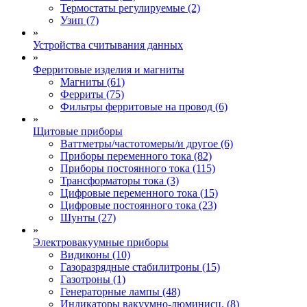
Термостаты регулируемые (2)
Узип (7)
»
Устройства считывания данных
»
Ферритовые изделия и магниты
Магниты (61)
Ферриты (75)
Фильтры ферритовые на провод (6)
»
Щитовые приборы
Ваттметры/частотомеры/и другое (6)
Приборы переменного тока (82)
Приборы постоянного тока (115)
Трансформаторы тока (3)
Цифровые переменного тока (15)
Цифровые постоянного тока (23)
Шунты (27)
»
Электровакуумные приборы
Видиконы (10)
Газоразрядные стабилитроны (15)
Газотроны (1)
Генераторные лампы (48)
Индикаторы вакуумно-люминисц. (8)