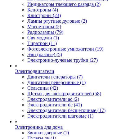
Индикаторы тлеющего разряда (2)
Кенотроны (4)
Клистроны (23)
Лампы ртутные дуговые (2)
Магнетроны (2)
Радиолампы (79)
Свч модули (1)
Тиратрон (11)
Фотоэлектронные умножители (19)
Эвп (разные) (5)
Электронно-лучевые трубки (27)
»
Электродвигатели
Двигатели генераторы (7)
Двигатели реверсивные (1)
Сельсины (42)
Щетки для электродвигателей (58)
Электродвигатели ac (2)
Электродвигатели dc (41)
Электродвигатели бесщеточные (17)
Электродвигатели шаговые (1)
»
Электроника для дома
Звонки дверные (1)
Пульты ду (1)