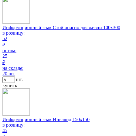
Информационный знак Стой опасно для жизни 100х300
в розницу:
52
₽
оптом:
25
₽
на складе:
20 шт.
шт.
купить
Информационный знак Инвалид 150х150
в розницу:
45