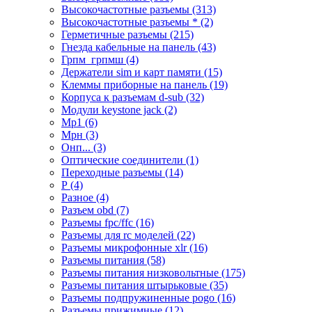
Высокочастотные разъемы (313)
Высокочастотные разъемы * (2)
Герметичные разъемы (215)
Гнезда кабельные на панель (43)
Грпм_грпмш (4)
Держатели sim и карт памяти (15)
Клеммы приборные на панель (19)
Корпуса к разъемам d-sub (32)
Модули keystone jack (2)
Мр1 (6)
Мрн (3)
Онп... (3)
Оптические соединители (1)
Переходные разъемы (14)
Р (4)
Разное (4)
Разъем obd (7)
Разъемы fpc/ffc (16)
Разъемы для rc моделей (22)
Разъемы микрофонные xlr (16)
Разъемы питания (58)
Разъемы питания низковольтные (175)
Разъемы питания штырьковые (35)
Разъемы подпружиненные pogo (16)
Разъемы прижимные (12)