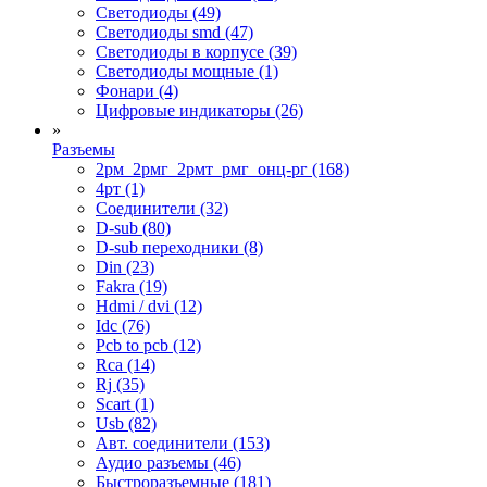
Светодиоды (49)
Светодиоды smd (47)
Светодиоды в корпусе (39)
Светодиоды мощные (1)
Фонари (4)
Цифровые индикаторы (26)
»
Разъемы
2рм_2рмг_2рмт_рмг_онц-рг (168)
4рт (1)
Cоединители (32)
D-sub (80)
D-sub переходники (8)
Din (23)
Fakra (19)
Hdmi / dvi (12)
Idc (76)
Pcb to pcb (12)
Rca (14)
Rj (35)
Scart (1)
Usb (82)
Авт. соединители (153)
Аудио разъемы (46)
Быстроразъемные (181)