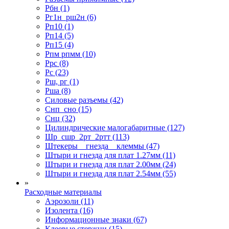
Рбн (1)
Рг1н_рш2н (6)
Рп10 (1)
Рп14 (5)
Рп15 (4)
Рпм рпмм (10)
Ррс (8)
Рс (23)
Рш, рг (1)
Рша (8)
Силовые разъемы (42)
Снп_сно (15)
Снц (32)
Цилиндрические малогабаритные (127)
Шр_сшр_2рт_2ртт (113)
Штекеры _ гнезда _ клеммы (47)
Штыри и гнезда для плат 1.27мм (11)
Штыри и гнезда для плат 2.00мм (24)
Штыри и гнезда для плат 2.54мм (55)
»
Расходные материалы
Аэрозоли (11)
Изолента (16)
Информационные знаки (67)
Клеевые стержни (15)