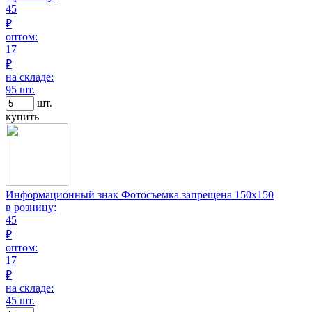
45
₽
оптом:
17
₽
на складе:
95 шт.
шт.
купить
Информационный знак Фотосъемка запрещена 150х150
в розницу:
45
₽
оптом:
17
₽
на складе:
45 шт.