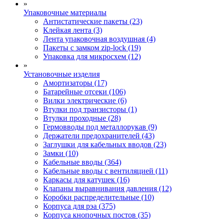
»
Упаковочные материалы
Антистатические пакеты (23)
Клейкая лента (3)
Лента упаковочная воздушная (4)
Пакеты с замком zip-lock (19)
Упаковка для микросхем (12)
»
Установочные изделия
Амортизаторы (17)
Батарейные отсеки (106)
Вилки электрические (6)
Втулки под транзисторы (1)
Втулки проходные (28)
Гермовводы под металлорукав (9)
Держатели предохранителей (43)
Заглушки для кабельных вводов (23)
Замки (10)
Кабельные вводы (364)
Кабельные вводы с вентиляцией (11)
Каркасы для катушек (16)
Клапаны выравнивания давления (12)
Коробки распределительные (10)
Корпуса для рэа (375)
Корпуса кнопочных постов (35)