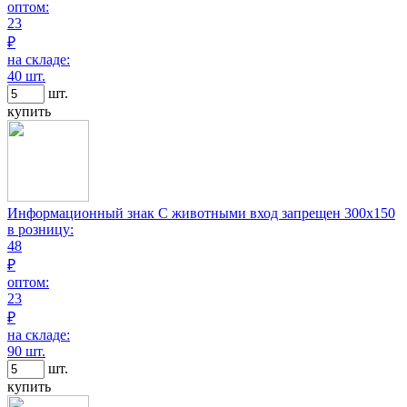
оптом:
23
₽
на складе:
40 шт.
шт.
купить
Информационный знак С животными вход запрещен 300х150
в розницу:
48
₽
оптом:
23
₽
на складе:
90 шт.
шт.
купить