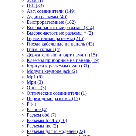
Scart (1)
Usb (83)
Авт. соединители (149)
Аудио разъемы (46)
Быстроразъемные (182)
Высокочастотные разъемы (314)
Высокочастотные разъемы * (2)
Герметичные разъемы (215)
Гнезда кабельные на панель (43)
Грпм_грпмш (4)
Держатели sim и карт памяти (15)
Клеммы приборные на панель (19)
Корпуса к разъемам d-sub (31)
Модули keystone jack (2)
Мр1 (6)
Мрн (3)
Онп... (3)
Оптические соединители (1)
Переходные разъемы (15)
Р (4)
Разное (4)
Разъем obd (7)
Разъемы fpc/ffc (16)
Разъемы mc (2)
Разъемы для rc моделей (22)