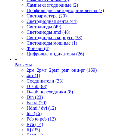
Лампы светодиодные (2)
Профиль для светодиодной ленты (7)
Светоарматура (20)
Светодиодная лента (44)
Светодиоды (49)
Светодиоды smd (48)
Светодиоды в корпусе (38)
Светодиоды мощные (1)
Фонари (4)
Цифровые индикаторы (26)
»
Разъемы
2рм_2рмг_2рмт_рмг_онц-рг (169)
4рт (1)
Cоединители (33)
D-sub (83)
D-sub переходники (8)
Din (23)
Fakra (20)
Hdmi / dvi (12)
Idc (76)
Pcb to pcb (12)
Rca (14)
Rj (35)