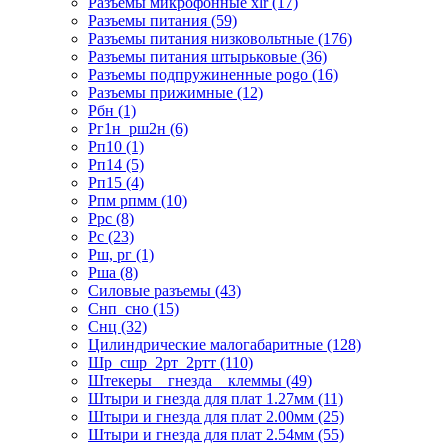
Разъемы микрофонные xlr (17)
Разъемы питания (59)
Разъемы питания низковольтные (176)
Разъемы питания штырьковые (36)
Разъемы подпружиненные pogo (16)
Разъемы прижимные (12)
Рбн (1)
Рг1н_рш2н (6)
Рп10 (1)
Рп14 (5)
Рп15 (4)
Рпм рпмм (10)
Ррс (8)
Рс (23)
Рш, рг (1)
Рша (8)
Силовые разъемы (43)
Снп_сно (15)
Снц (32)
Цилиндрические малогабаритные (128)
Шр_сшр_2рт_2ртт (110)
Штекеры _ гнезда _ клеммы (49)
Штыри и гнезда для плат 1.27мм (11)
Штыри и гнезда для плат 2.00мм (25)
Штыри и гнезда для плат 2.54мм (55)