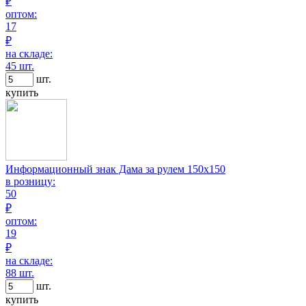
₽
оптом:
17
₽
на складе:
45 шт.
шт.
купить
Информационный знак Дама за рулем 150х150
в розницу:
50
₽
оптом:
19
₽
на складе:
88 шт.
шт.
купить