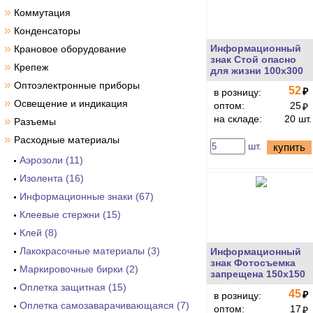
»
Коммутация
»
Конденсаторы
»
Информационный
Крановое оборудование
знак Стой опасно
»
Крепеж
для жизни 100х300
»
Оптоэлектронные приборы
52
₽
в розницу:
»
Освещение и индикация
оптом:
25
₽
на складе:
20 шт.
»
Разъемы
»
Расходные материалы
шт.
купить
Аэрозоли (11)
Изолента (16)
Информационные знаки (67)
Клеевые стержни (15)
Клей (8)
Лакокрасочные материалы (3)
Информационный
знак Фотосъемка
Маркировочные бирки (2)
запрещена 150х150
Оплетка защитная (15)
45
₽
в розницу:
Оплетка самозаварачивающаяся (7)
оптом:
17
₽