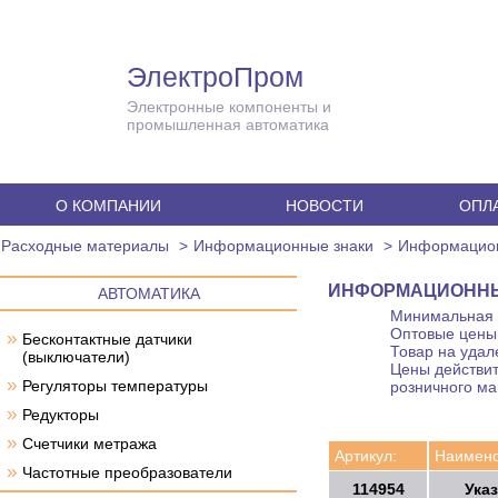
ЭлектроПром
Электронные компоненты и
промышленная автоматика
О КОМПАНИИ
НОВОСТИ
ОПЛА
Расходные материалы
Информационные знаки
Информацион
ИНФОРМАЦИОННЫЙ
АВТОМАТИКА
Минимальная с
Оптовые цены 
»
Бесконтактные датчики
Товар на удал
(выключатели)
Цены действит
»
Регуляторы температуры
розничного ма
»
Редукторы
»
Счетчики метража
Артикул:
Наимено
»
Частотные преобразователи
114954
Ука