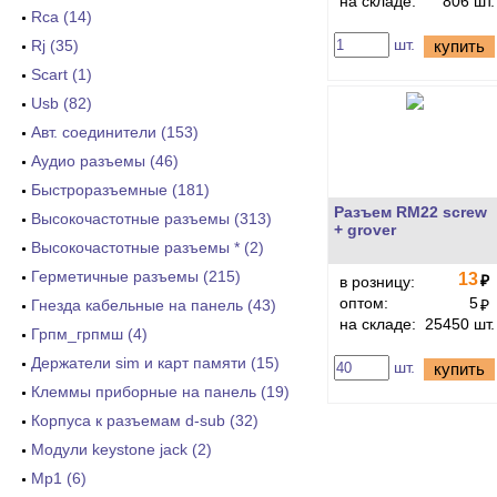
на складе:
806 шт.
Rca (14)
шт.
Rj (35)
купить
Scart (1)
Usb (82)
Авт. соединители (153)
Аудио разъемы (46)
Быстроразъемные (181)
Разъем RM22 screw
Высокочастотные разъемы (313)
+ grover
Высокочастотные разъемы * (2)
Герметичные разъемы (215)
13
₽
в розницу:
оптом:
5
Гнезда кабельные на панель (43)
₽
на складе:
25450 шт.
Грпм_грпмш (4)
Держатели sim и карт памяти (15)
шт.
купить
Клеммы приборные на панель (19)
Корпуса к разъемам d-sub (32)
Модули keystone jack (2)
Мр1 (6)