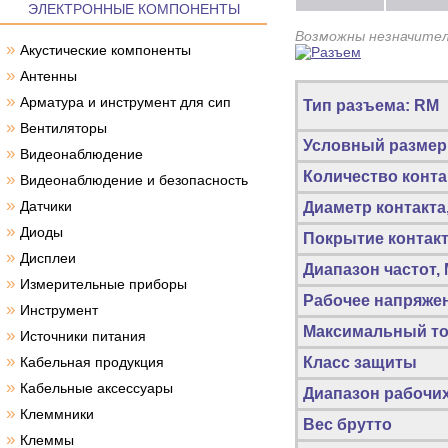
ЭЛЕКТРОННЫЕ КОМПОНЕНТЫ
Возможны незначител
»
Акустические компоненты
»
Антенны
»
Арматура и инструмент для сип
Тип разъема: RM
»
Вентиляторы
Условный размер
»
Видеонаблюдение
Количество конта
»
Видеонаблюдение и безопасность
»
Датчики
Диаметр контакта
»
Диоды
Покрытие контак
»
Дисплеи
Диапазон частот,
»
Измерительные приборы
Рабочее напряжен
»
Инструмент
Максимальный ток
»
Источники питания
»
Кабельная продукция
Класс защиты
»
Кабельные аксессуары
Диапазон рабочих
»
Клеммники
Вес брутто
»
Клеммы