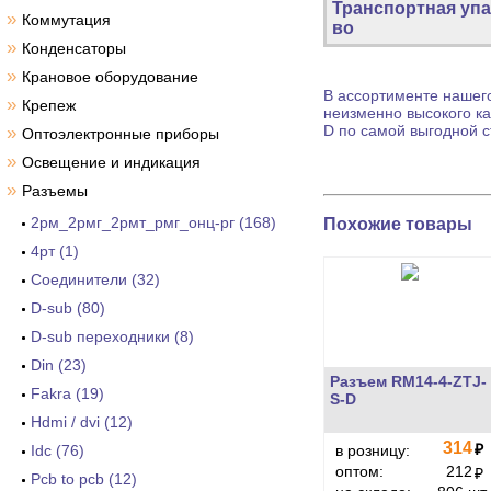
Транспортная упа
»
Коммутация
во
»
Конденсаторы
»
Крановое оборудование
В ассортименте нашего
»
Крепеж
неизменно высокого ка
D по самой выгодной с
»
Оптоэлектронные приборы
»
Освещение и индикация
»
Разъемы
2рм_2рмг_2рмт_рмг_онц-рг (168)
Похожие товары
4рт (1)
Cоединители (32)
D-sub (80)
D-sub переходники (8)
Din (23)
Разъем RM14-4-ZTJ-
Fakra (19)
S-D
Hdmi / dvi (12)
314
₽
Idc (76)
в розницу:
оптом:
212
₽
Pcb to pcb (12)