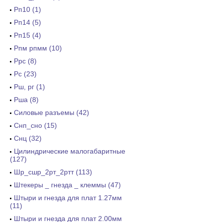
Рп10 (1)
Рп14 (5)
Рп15 (4)
Рпм рпмм (10)
Ррс (8)
Рс (23)
Рш, рг (1)
Рша (8)
Силовые разъемы (42)
Снп_сно (15)
Снц (32)
Цилиндрические малогабаритные
(127)
Шр_сшр_2рт_2ртт (113)
Штекеры _ гнезда _ клеммы (47)
Штыри и гнезда для плат 1.27мм
(11)
Штыри и гнезда для плат 2.00мм