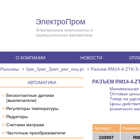
ЭлектроПром
Электронные компоненты и
промышленная автоматика
О КОМПАНИИ
НОВОСТИ
ОПЛА
Разъемы
2рм_2рмг_2рмт_рмг_онц-рг
Разъем RM14-4-ZTK-S
РАЗЪЕМ RM14-4-Z
АВТОМАТИКА
Минимальная с
Оптовые цены 
»
Бесконтактные датчики
Товар на удал
(выключатели)
Цены действит
»
Регуляторы температуры
розничного ма
»
Редукторы
»
Счетчики метража
Артикул:
Наимено
»
Частотные преобразователи
100997
RM