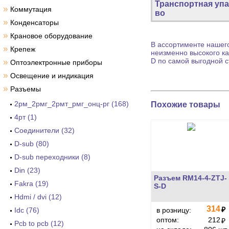
Транспортная упа
»
Коммутация
во
»
Конденсаторы
»
Крановое оборудование
В ассортименте нашего
»
Крепеж
неизменно высокого ка
D по самой выгодной с
»
Оптоэлектронные приборы
»
Освещение и индикация
»
Разъемы
2рм_2рмг_2рмт_рмг_онц-рг (168)
Похожие товары
4рт (1)
Cоединители (32)
D-sub (80)
D-sub переходники (8)
Din (23)
Разъем RM14-4-ZTJ-
Fakra (19)
S-D
Hdmi / dvi (12)
314
₽
Idc (76)
в розницу:
оптом:
212
₽
Pcb to pcb (12)