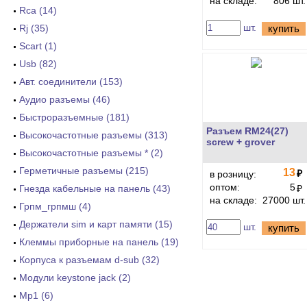
на складе:
806 шт.
Rca (14)
шт.
Rj (35)
купить
Scart (1)
Usb (82)
Авт. соединители (153)
Аудио разъемы (46)
Быстроразъемные (181)
Разъем RM24(27)
Высокочастотные разъемы (313)
screw + grover
Высокочастотные разъемы * (2)
Герметичные разъемы (215)
13
₽
в розницу:
оптом:
5
Гнезда кабельные на панель (43)
₽
на складе:
27000 шт.
Грпм_грпмш (4)
Держатели sim и карт памяти (15)
шт.
купить
Клеммы приборные на панель (19)
Корпуса к разъемам d-sub (32)
Модули keystone jack (2)
Мр1 (6)