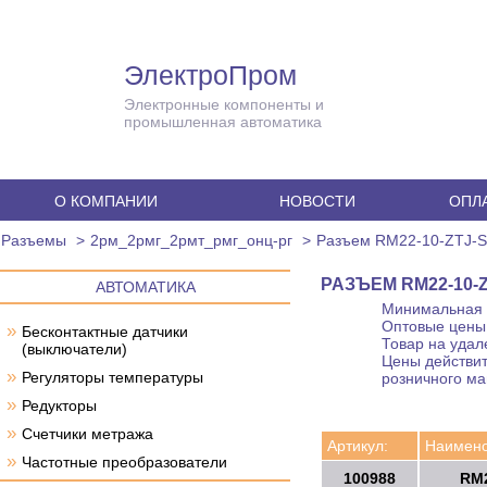
ЭлектроПром
Электронные компоненты и
промышленная автоматика
О КОМПАНИИ
НОВОСТИ
ОПЛА
Разъемы
2рм_2рмг_2рмт_рмг_онц-рг
Разъем RM22-10-ZTJ-S
РАЗЪЕМ RM22-10-Z
АВТОМАТИКА
Минимальная с
Оптовые цены 
»
Бесконтактные датчики
Товар на удал
(выключатели)
Цены действит
»
Регуляторы температуры
розничного ма
»
Редукторы
»
Счетчики метража
Артикул:
Наимено
»
Частотные преобразователи
100988
RM2