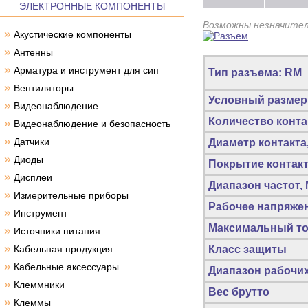
ЭЛЕКТРОННЫЕ КОМПОНЕНТЫ
Возможны незначител
»
Акустические компоненты
»
Антенны
»
Арматура и инструмент для сип
Тип разъема: RM
»
Вентиляторы
Условный размер
»
Видеонаблюдение
Количество конта
»
Видеонаблюдение и безопасность
»
Датчики
Диаметр контакта
»
Диоды
Покрытие контак
»
Дисплеи
Диапазон частот,
»
Измерительные приборы
Рабочее напряжен
»
Инструмент
Максимальный ток
»
Источники питания
»
Кабельная продукция
Класс защиты
»
Кабельные аксессуары
Диапазон рабочих
»
Клеммники
Вес брутто
»
Клеммы