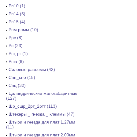
Рп10 (1)
Рп14 (5)
Рп15 (4)
Рпм рпмм (10)
Ррс (8)
Рс (23)
Рш, рг (1)
Рша (8)
Силовые разъемы (42)
Снп_сно (15)
Снц (32)
Цилиндрические малогабаритные
(127)
Шр_сшр_2рт_2ртт (113)
Штекеры _ гнезда _ клеммы (47)
Штыри и гнезда для плат 1.27мм
(11)
Штыри и гнезда для плат 2.00мм