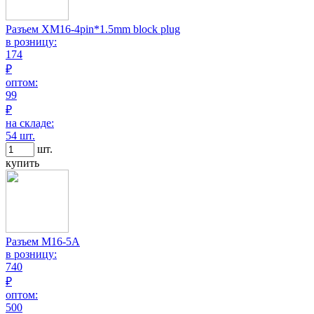
Разъем XM16-4pin*1.5mm block plug
в розницу:
174
₽
оптом:
99
₽
на складе:
54 шт.
шт.
купить
Разъем M16-5A
в розницу:
740
₽
оптом:
500