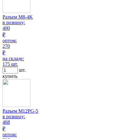
Разъем M8-4K
в розницу:
400
₽
оптом:
270
₽
на складе:
175 шт.
шт.
купить
Разъем M12PG-5
в розницу:
468
₽
оптом: