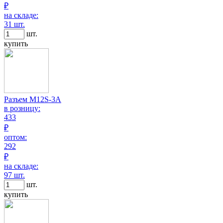
₽
на складе:
31 шт.
шт.
купить
Разъем M12S-3A
в розницу:
433
₽
оптом:
292
₽
на складе:
97 шт.
шт.
купить