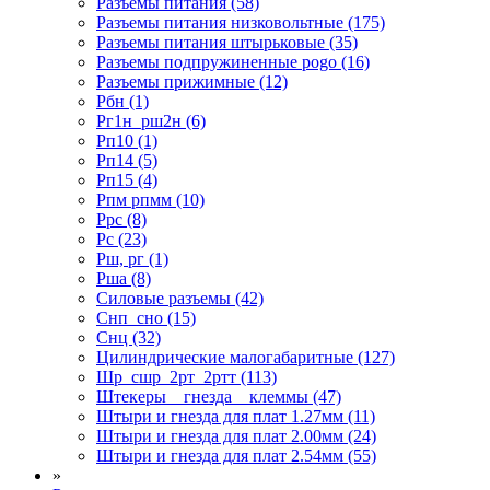
Разъемы питания (58)
Разъемы питания низковольтные (175)
Разъемы питания штырьковые (35)
Разъемы подпружиненные pogo (16)
Разъемы прижимные (12)
Рбн (1)
Рг1н_рш2н (6)
Рп10 (1)
Рп14 (5)
Рп15 (4)
Рпм рпмм (10)
Ррс (8)
Рс (23)
Рш, рг (1)
Рша (8)
Силовые разъемы (42)
Снп_сно (15)
Снц (32)
Цилиндрические малогабаритные (127)
Шр_сшр_2рт_2ртт (113)
Штекеры _ гнезда _ клеммы (47)
Штыри и гнезда для плат 1.27мм (11)
Штыри и гнезда для плат 2.00мм (24)
Штыри и гнезда для плат 2.54мм (55)
»