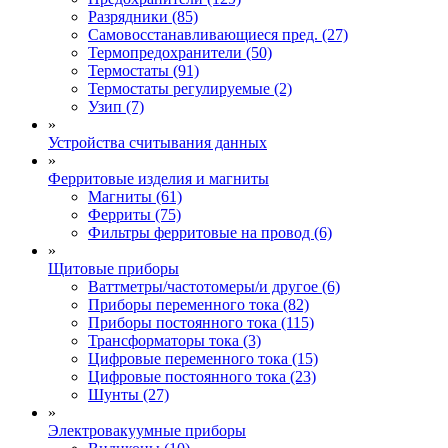
Разрядники (85)
Самовосстанавливающиеся пред. (27)
Термопредохранители (50)
Термостаты (91)
Термостаты регулируемые (2)
Узип (7)
»
Устройства считывания данных
»
Ферритовые изделия и магниты
Магниты (61)
Ферриты (75)
Фильтры ферритовые на провод (6)
»
Щитовые приборы
Ваттметры/частотомеры/и другое (6)
Приборы переменного тока (82)
Приборы постоянного тока (115)
Трансформаторы тока (3)
Цифровые переменного тока (15)
Цифровые постоянного тока (23)
Шунты (27)
»
Электровакуумные приборы