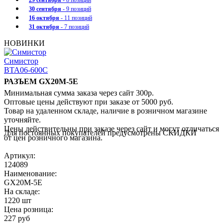
29 сентября
- 8 позиций
30 сентября
- 9 позиций
16 октября
- 11 позиций
31 октября
- 7 позиций
НОВИНКИ
Симистор
BTA06-600C
РАЗЪЕМ GX20M-5E
Минимальная сумма заказа через сайт 300р.
Оптовые цены действуют при заказе от 5000 руб.
Товар на удаленном складе, наличие в розничном магазине
уточняйте.
Цены действительны при заказе через сайт и могут отличаться
Для постоянных покупателей предусмотрены СКИДКИ
от цен розничного магазина.
Артикул:
124089
Наименование:
GX20M-5E
На складе:
1220 шт
Цена розница:
227 руб