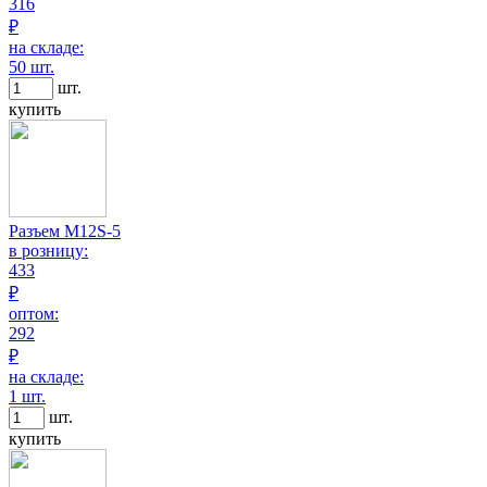
316
₽
на складе:
50 шт.
шт.
купить
Разъем M12S-5
в розницу:
433
₽
оптом:
292
₽
на складе:
1 шт.
шт.
купить