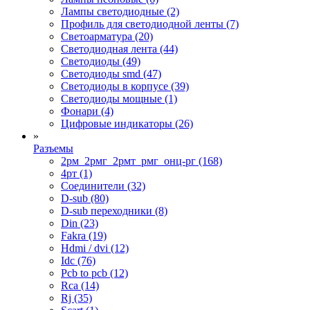
Лампы светодиодные (2)
Профиль для светодиодной ленты (7)
Светоарматура (20)
Светодиодная лента (44)
Светодиоды (49)
Светодиоды smd (47)
Светодиоды в корпусе (39)
Светодиоды мощные (1)
Фонари (4)
Цифровые индикаторы (26)
»
Разъемы
2рм_2рмг_2рмт_рмг_онц-рг (168)
4рт (1)
Cоединители (32)
D-sub (80)
D-sub переходники (8)
Din (23)
Fakra (19)
Hdmi / dvi (12)
Idc (76)
Pcb to pcb (12)
Rca (14)
Rj (35)