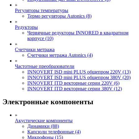
»
Регуляторы температуры
Термо регуляторы Autonics (8)
»
Редукторы
Червячные редукторы INNORED в квадратном
корпусе (10)
»
Счетчики метража
Счетчики метража Autonics (4)
»
Частотные преобразователи
INNOVERT ISD mini PLUS общепром 220V (13)
INNOVERT ISD mini PLUS общепром 380V (20)
INNOVERT ITD векторные серии 220V (6)
INNOVERT ITD векторные серии 380V (12)
Электронные компоненты
»
Акустические компоненты
Динамики (88)
Капсюли телефонные (4)
Микрофоны (15)