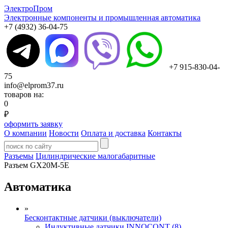
ЭлектроПром
Электронные компоненты и промышленная автоматика
+7 (4932) 36-04-75
+7 915-830-04-
75
info@elprom37.ru
товаров на:
0
₽
оформить заявку
О компании
Новости
Оплата и доставка
Контакты
Разъемы
Цилиндрические малогабаритные
Разъем GX20M-5E
Автоматика
»
Бесконтактные датчики (выключатели)
Индуктивные датчики INNOCONT (8)