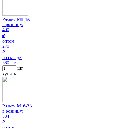
Разъем M8-4A
в розницу:
400
₽
оптом:
270
₽
на складе:
360 шт.
шт.
купить
Разъем M16-3A
в розницу:
834
₽
оптом: