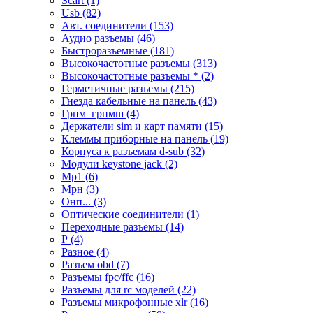
Scart (1)
Usb (82)
Авт. соединители (153)
Аудио разъемы (46)
Быстроразъемные (181)
Высокочастотные разъемы (313)
Высокочастотные разъемы * (2)
Герметичные разъемы (215)
Гнезда кабельные на панель (43)
Грпм_грпмш (4)
Держатели sim и карт памяти (15)
Клеммы приборные на панель (19)
Корпуса к разъемам d-sub (32)
Модули keystone jack (2)
Мр1 (6)
Мрн (3)
Онп... (3)
Оптические соединители (1)
Переходные разъемы (14)
Р (4)
Разное (4)
Разъем obd (7)
Разъемы fpc/ffc (16)
Разъемы для rc моделей (22)
Разъемы микрофонные xlr (16)