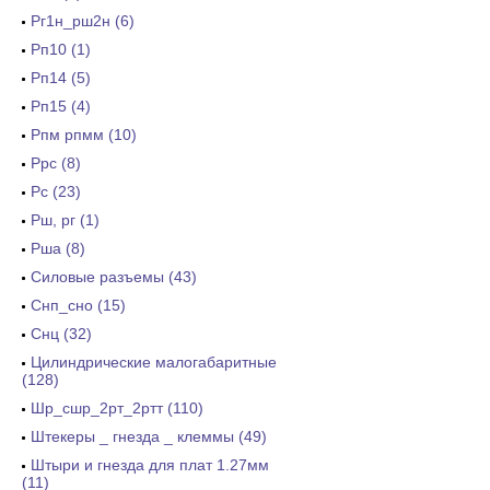
Рг1н_рш2н (6)
Рп10 (1)
Рп14 (5)
Рп15 (4)
Рпм рпмм (10)
Ррс (8)
Рс (23)
Рш, рг (1)
Рша (8)
Силовые разъемы (43)
Снп_сно (15)
Снц (32)
Цилиндрические малогабаритные
(128)
Шр_сшр_2рт_2ртт (110)
Штекеры _ гнезда _ клеммы (49)
Штыри и гнезда для плат 1.27мм
(11)