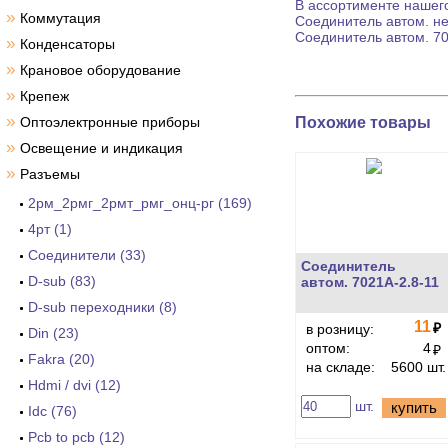
В ассортименте нашего
»
Коммутация
Соединитель автом.
не
Соединитель автом.
70
»
Конденсаторы
»
Крановое оборудование
»
Крепеж
»
Похожие товары
Оптоэлектронные приборы
»
Освещение и индикация
»
Разъемы
2рм_2рмг_2рмт_рмг_онц-рг (169)
4рт (1)
Cоединители (33)
Соединитель
D-sub (83)
автом. 7021A-2.8-11
D-sub переходники (8)
11
₽
в розницу:
Din (23)
оптом:
4
₽
Fakra (20)
на складе:
5600 шт.
Hdmi / dvi (12)
шт.
купить
Idc (76)
Pcb to pcb (12)