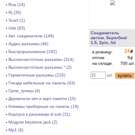
Rca (14)
Rj (35)
Scart (1)
Usb (83)
Соединитель
Авт. соединители (149)
автом. SuperSeal
1.5, 2pin, lid
Аудио разъемы (46)
24
Быстроразъемные (182)
₽
в розницу:
оптом:
9
₽
Высокочастотные разъемы (314)
на складе:
700 шт.
Высокочастотные разъемы * (2)
Герметичные разъемы (215)
шт.
купить
Гнезда кабельные на панель (43)
Грпм_грпмш (4)
Держатели sim и карт памяти (15)
Клеммы приборные на панель (19)
Корпуса к разъемам d-sub (31)
Модули keystone jack (2)
Мр1 (6)