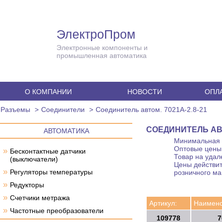
ЭлектроПром
Электронные компоненты и
промышленная автоматика
О КОМПАНИИ
НОВОСТИ
ОПЛА
Разъемы
Cоединители
Соединитель автом. 7021A-2.8-21
СОЕДИНИТЕЛЬ АВТО
АВТОМАТИКА
Минимальная с
Оптовые цены 
»
Бесконтактные датчики
Товар на удал
(выключатели)
Цены действит
»
Регуляторы температуры
розничного ма
»
Редукторы
»
Счетчики метража
Артикул:
Наимено
»
Частотные преобразователи
109778
7