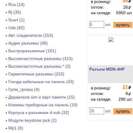
54
₽
в розницу:
Rca (14)
оптом:
26
₽
Rj (35)
на складе:
5950 шт.
Scart (1)
шт.
купить
Usb (82)
Авт. соединители (153)
Аудио разъемы (46)
Быстроразъемные (181)
Высокочастотные разъемы (313)
Высокочастотные разъемы * (2)
Разъем MDN-4HF
Герметичные разъемы (215)
Гнезда кабельные на панель (43)
21
₽
в розницу:
Грпм_грпмш (4)
оптом:
8
₽
Держатели sim и карт памяти (15)
на складе:
290 шт.
Клеммы приборные на панель (19)
шт.
купить
Корпуса к разъемам d-sub (32)
Модули keystone jack (2)
Мр1 (6)