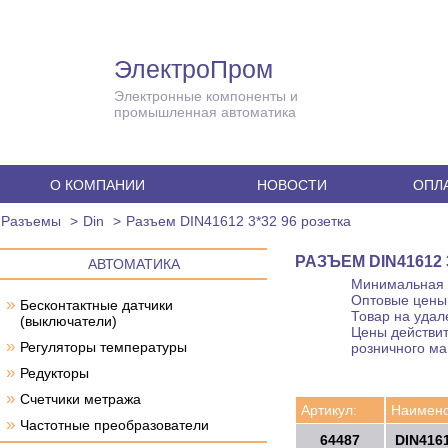
ЭлектроПром
Электронные компоненты и
промышленная автоматика
О КОМПАНИИ
НОВОСТИ
ОПЛА
Разъемы
Din
Разъем DIN41612 3*32 96 розетка
РАЗЪЕМ DIN41612 
АВТОМАТИКА
Минимальная с
Оптовые цены 
»
Бесконтактные датчики
Товар на удал
(выключатели)
Цены действит
»
Регуляторы температуры
розничного ма
»
Редукторы
»
Счетчики метража
Артикул:
Наимено
»
Частотные преобразователи
64487
DIN4161