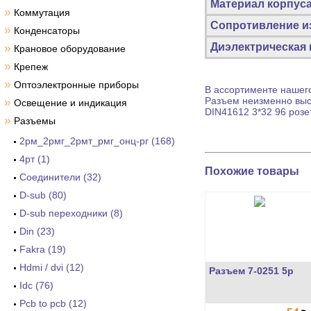
Материал корпус
»
Коммутация
Сопротивление из
»
Конденсаторы
Диэлектрическая
»
Крановое оборудование
»
Крепеж
»
Оптоэлектронные приборы
В ассортименте нашего
Разъем
неизменно высо
»
Освещение и индикация
DIN41612 3*32 96 розе
»
Разъемы
2рм_2рмг_2рмт_рмг_онц-рг (168)
4рт (1)
Похожие товары
Cоединители (32)
D-sub (80)
D-sub переходники (8)
Din (23)
Fakra (19)
Hdmi / dvi (12)
Разъем 7-0251 5p
Idc (76)
Pcb to pcb (12)