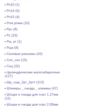
Рп10 (1)
Рп14 (5)
Рп15 (4)
Рпм рпмм (10)
Ррс (8)
Рс (23)
Рш, рг (1)
Рша (8)
Силовые разъемы (42)
Снп_сно (15)
Снц (32)
Цилиндрические малогабаритные
(127)
Шр_сшр_2рт_2ртт (113)
Штекеры _ гнезда _ клеммы (47)
Штыри и гнезда для плат 1.27мм
(11)
Штыри и гнезда для плат 2.00мм