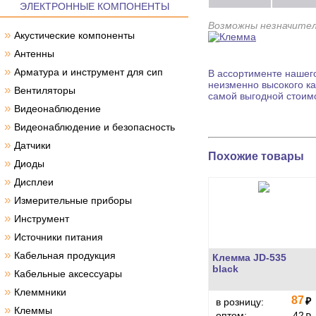
ЭЛЕКТРОННЫЕ КОМПОНЕНТЫ
Возможны незначител
»
Акустические компоненты
»
Антенны
»
Арматура и инструмент для сип
В ассортименте нашего
неизменно высокого ка
»
Вентиляторы
самой выгодной стоим
»
Видеонаблюдение
»
Видеонаблюдение и безопасность
»
Датчики
Похожие товары
»
Диоды
»
Дисплеи
»
Измерительные приборы
»
Инструмент
»
Источники питания
»
Кабельная продукция
Клемма JD-535
black
»
Кабельные аксессуары
»
Клеммники
87
₽
в розницу:
»
Клеммы
оптом:
42