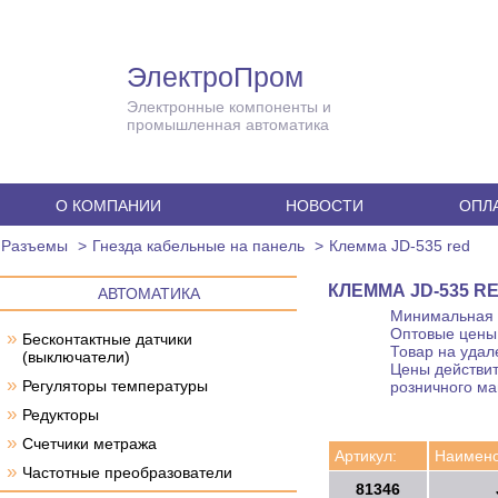
ЭлектроПром
Электронные компоненты и
промышленная автоматика
О КОМПАНИИ
НОВОСТИ
ОПЛА
Разъемы
Гнезда кабельные на панель
Клемма JD-535 red
КЛЕММА JD-535 R
АВТОМАТИКА
Минимальная с
Оптовые цены 
»
Бесконтактные датчики
Товар на удал
(выключатели)
Цены действит
»
Регуляторы температуры
розничного ма
»
Редукторы
»
Счетчики метража
Артикул:
Наимено
»
Частотные преобразователи
81346