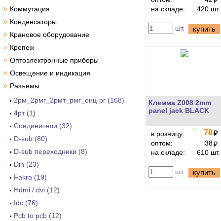
₽
»
Коммутация
на складе:
420 шт.
»
Конденсаторы
шт.
купить
»
Крановое оборудование
»
Крепеж
»
Оптоэлектронные приборы
»
Освещение и индикация
»
Разъемы
2рм_2рмг_2рмт_рмг_онц-рг (168)
Клемма Z008 2mm
panel jack BLACK
4рт (1)
Cоединители (32)
78
₽
в розницу:
D-sub (80)
оптом:
38
₽
D-sub переходники (8)
на складе:
610 шт.
Din (23)
шт.
купить
Fakra (19)
Hdmi / dvi (12)
Idc (76)
Pcb to pcb (12)