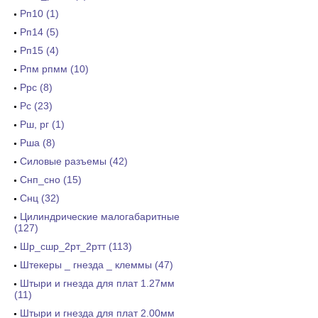
Рп10 (1)
Рп14 (5)
Рп15 (4)
Рпм рпмм (10)
Ррс (8)
Рс (23)
Рш, рг (1)
Рша (8)
Силовые разъемы (42)
Снп_сно (15)
Снц (32)
Цилиндрические малогабаритные
(127)
Шр_сшр_2рт_2ртт (113)
Штекеры _ гнезда _ клеммы (47)
Штыри и гнезда для плат 1.27мм
(11)
Штыри и гнезда для плат 2.00мм