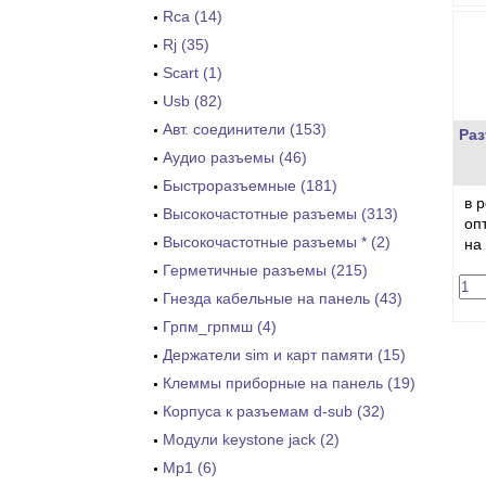
Rca (14)
Rj (35)
Scart (1)
Usb (82)
Авт. соединители (153)
Раз
Аудио разъемы (46)
Быстроразъемные (181)
в 
Высокочастотные разъемы (313)
оп
Высокочастотные разъемы * (2)
на
Герметичные разъемы (215)
Гнезда кабельные на панель (43)
Грпм_грпмш (4)
Держатели sim и карт памяти (15)
Клеммы приборные на панель (19)
Корпуса к разъемам d-sub (32)
Модули keystone jack (2)
Мр1 (6)