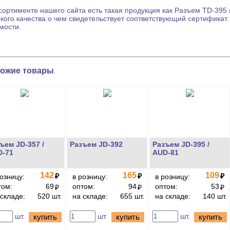
сортименте нашего сайта есть такая продукция как
Разъем
TD-395 
кого качества о чем свидетельствует соответствующий сертификат
мости.
ожие товары
ъем JD-357 /
Разъем JD-392
Разъем JD-395 /
D-71
AUD-81
142
165
109
₽
₽
₽
розницу:
в розницу:
в розницу:
том:
69
оптом:
94
оптом:
53
₽
₽
₽
 складе:
520 шт.
на складе:
655 шт.
на складе:
140 шт.
шт.
шт.
шт.
купить
купить
купить