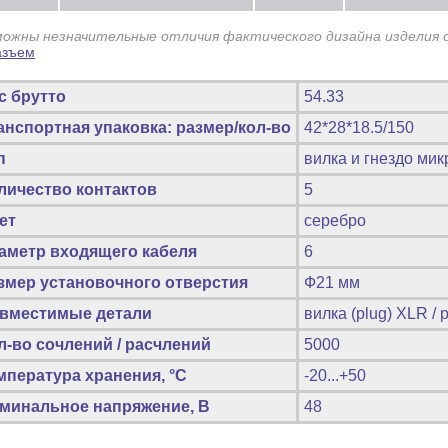
можны незначительные отличия фактического дизайна изделия 
с брутто
54.33
анспортная упаковка: размер/кол-во
42*28*18.5/150
п
вилка и гнездо ми
личество контактов
5
ет
серебро
аметр входящего кабеля
6
змер установочного отверстия
Ф21 мм
вместимые детали
вилка (plug) XLR / 
л-во сочлений / расчлений
5000
мпература хранения, °C
-20...+50
минальное напряжение, В
48