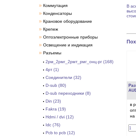
»
Коммутация
В ас
высо
»
Конденсаторы
стои
»
Крановое оборудование
»
Крепеж
»
Оптоэлектронные приборы
Пох
»
Освещение и индикация
»
Разъемы
2рм_2рмг_2рмт_рмг_онц-рг (168)
4рт (1)
Cоединители (32)
D-sub (80)
Раз
AU
D-sub переходники (8)
Din (23)
в 
Fakra (19)
оп
на
Hdmi / dvi (12)
Idc (76)
Pcb to pcb (12)