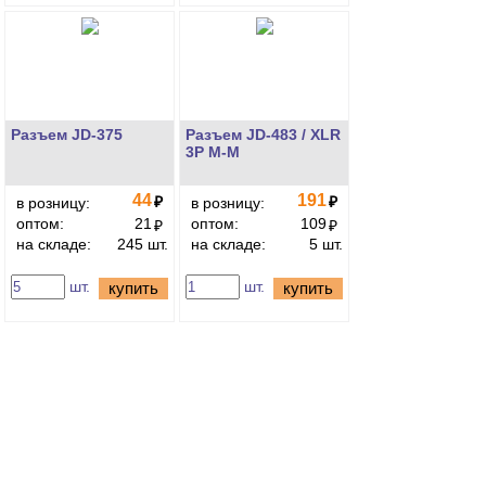
Разъем JD-375
Разъем JD-483 / XLR
3P M-M
44
191
₽
₽
в розницу:
в розницу:
оптом:
21
оптом:
109
₽
₽
на складе:
245 шт.
на складе:
5 шт.
шт.
шт.
купить
купить