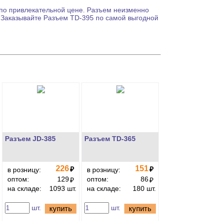
по привлекательной цене.
Разъем
неизменно
. Заказывайте
Разъем
TD-395 по самой выгодной
Разъем JD-385
Разъем TD-365
226
151
₽
₽
в розницу:
в розницу:
оптом:
129
оптом:
86
₽
₽
на складе:
1093 шт.
на складе:
180 шт.
шт.
шт.
купить
купить