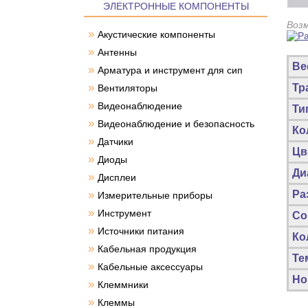
ЭЛЕКТРОННЫЕ КОМПОНЕНТЫ
Воз
»
Акустические компоненты
»
Антенны
Ве
»
Арматура и инструмент для сип
»
Тр
Вентиляторы
»
Видеонаблюдение
Ти
»
Видеонаблюдение и безопасность
Ко
»
Датчики
Цв
»
Диоды
Ди
»
Дисплеи
»
Ра
Измерительные приборы
»
Инструмент
Со
»
Источники питания
Ко
»
Кабельная продукция
Те
»
Кабельные аксессуары
Но
»
Клеммники
»
Клеммы