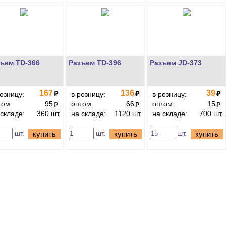
ъем TD-366
Разъем TD-396
Разъем JD-373
167
136
39
₽
₽
₽
розницу:
в розницу:
в розницу:
том:
95
оптом:
66
оптом:
15
₽
₽
₽
 складе:
360 шт.
на складе:
1120 шт.
на складе:
700 шт.
шт.
шт.
шт.
купить
купить
купить