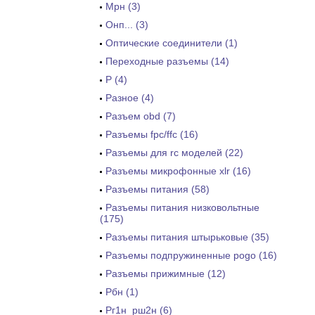
Мрн (3)
Онп... (3)
Оптические соединители (1)
Переходные разъемы (14)
Р (4)
Разное (4)
Разъем obd (7)
Разъемы fpc/ffc (16)
Разъемы для rc моделей (22)
Разъемы микрофонные xlr (16)
Разъемы питания (58)
Разъемы питания низковольтные
(175)
Разъемы питания штырьковые (35)
Разъемы подпружиненные pogo (16)
Разъемы прижимные (12)
Рбн (1)
Рг1н_рш2н (6)