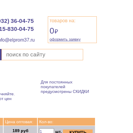
932) 36-04-75
товаров на:
15-830-04-75
0
₽
оформить заявку
nfo@elprom37.ru
Для постоянных
покупателей
предусмотрены СКИДКИ
чняйте.
от цен
Цена оптовая:
Кол-во:
189 руб
шт.
КУПИТЬ