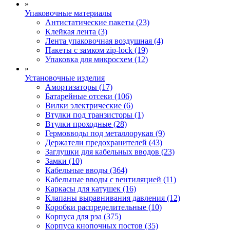
»
Упаковочные материалы
Антистатические пакеты (23)
Клейкая лента (3)
Лента упаковочная воздушная (4)
Пакеты с замком zip-lock (19)
Упаковка для микросхем (12)
»
Установочные изделия
Амортизаторы (17)
Батарейные отсеки (106)
Вилки электрические (6)
Втулки под транзисторы (1)
Втулки проходные (28)
Гермовводы под металлорукав (9)
Держатели предохранителей (43)
Заглушки для кабельных вводов (23)
Замки (10)
Кабельные вводы (364)
Кабельные вводы с вентиляцией (11)
Каркасы для катушек (16)
Клапаны выравнивания давления (12)
Коробки распределительные (10)
Корпуса для рэа (375)
Корпуса кнопочных постов (35)