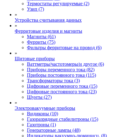
Термостаты регулируемые (2)
Узип (7)
»
Устройства считывания данных
»
Ферритовые изделия и магниты
Магниты (61)
Ферриты (75)
Фильтры ферритовые на провод (6)
»
Щитовые приборы
Ваттметры/частотомеры/и другое (6)
Приборы переменного тока (82)
Приборы постоянного тока (115)
Трансформаторы тока (3)
Цифровые переменного тока (15)
Цифровые постоянного тока (23)
Шунты (27)
»
Электровакуумные приборы
Видиконы (10)
Газоразрядные стабилитроны (15)
Газотроны (1)
Генераторные лампы (48)
Индикаторы вакуумно-люминисц. (8)