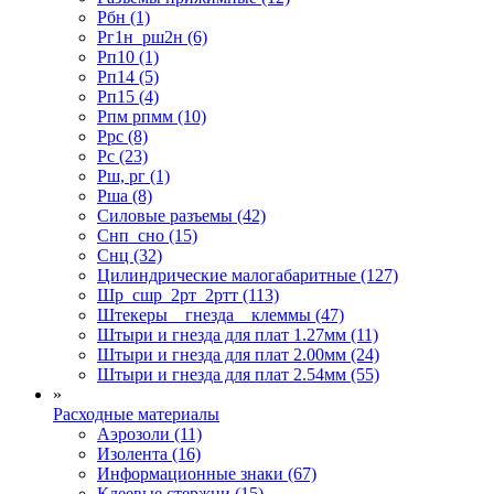
Рбн (1)
Рг1н_рш2н (6)
Рп10 (1)
Рп14 (5)
Рп15 (4)
Рпм рпмм (10)
Ррс (8)
Рс (23)
Рш, рг (1)
Рша (8)
Силовые разъемы (42)
Снп_сно (15)
Снц (32)
Цилиндрические малогабаритные (127)
Шр_сшр_2рт_2ртт (113)
Штекеры _ гнезда _ клеммы (47)
Штыри и гнезда для плат 1.27мм (11)
Штыри и гнезда для плат 2.00мм (24)
Штыри и гнезда для плат 2.54мм (55)
»
Расходные материалы
Аэрозоли (11)
Изолента (16)
Информационные знаки (67)
Клеевые стержни (15)