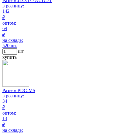
Разъем JD-357 / AUD-71
в розницу:
142
₽
оптом:
69
₽
на складе:
520 шт.
шт.
купить
Разъем PDC-MS
в розницу:
34
₽
оптом:
13
₽
на складе: