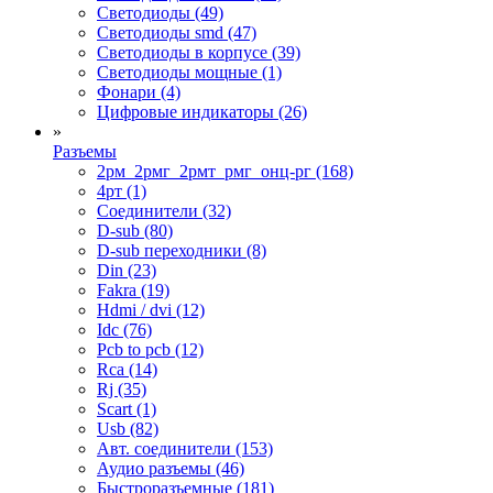
Светодиоды (49)
Светодиоды smd (47)
Светодиоды в корпусе (39)
Светодиоды мощные (1)
Фонари (4)
Цифровые индикаторы (26)
»
Разъемы
2рм_2рмг_2рмт_рмг_онц-рг (168)
4рт (1)
Cоединители (32)
D-sub (80)
D-sub переходники (8)
Din (23)
Fakra (19)
Hdmi / dvi (12)
Idc (76)
Pcb to pcb (12)
Rca (14)
Rj (35)
Scart (1)
Usb (82)
Авт. соединители (153)
Аудио разъемы (46)
Быстроразъемные (181)