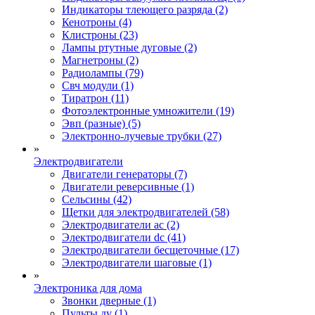
Индикаторы тлеющего разряда (2)
Кенотроны (4)
Клистроны (23)
Лампы ртутные дуговые (2)
Магнетроны (2)
Радиолампы (79)
Свч модули (1)
Тиратрон (11)
Фотоэлектронные умножители (19)
Эвп (разные) (5)
Электронно-лучевые трубки (27)
»
Электродвигатели
Двигатели генераторы (7)
Двигатели реверсивные (1)
Сельсины (42)
Щетки для электродвигателей (58)
Электродвигатели ac (2)
Электродвигатели dc (41)
Электродвигатели бесщеточные (17)
Электродвигатели шаговые (1)
»
Электроника для дома
Звонки дверные (1)
Пульты ду (1)