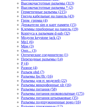
Высокочастотные разъемы (313)
Высокочастотные разъемы * (2)
Герметичные разъемы (215)
Гнезда кабельные на панель (43)
Грпм_грпмш (4)
Держатели sim и карт памяти (15)
Клеммы приборные на панель (19)
Корпуса к разъемам d-sub (32)
Модули keystone jack (2)
Мр1 (6)
Мрн (3)
Онп... (3)
Оптические соединители (1)
Переходные разъемы (14)
Р (4)
Разное (4)
Разъем obd (7)
Разъемы fpc/ffc (16)
Разъемы для rc моделей (22)
Разъемы микрофонные xlr (16)
Разъемы питания (58)
Разъемы питания низковольтные (175)
Разъемы питания штырьковые (35)
Разъемы подпружиненные pogo (16)
Разъемы прижимные (12)