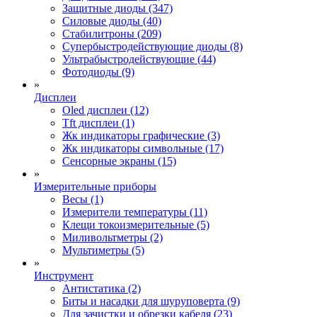
Защитные диоды (347)
Силовые диоды (40)
Стабилитроны (209)
Супербыстродействующие диоды (8)
Ультрабыстродействующие (44)
Фотодиоды (9)
»
Дисплеи
Oled дисплеи (12)
Tft дисплеи (1)
Жк индикаторы графические (3)
Жк индикаторы символьные (17)
Сенсорные экраны (15)
»
Измерительные приборы
Весы (1)
Измерители температуры (11)
Клещи токоизмерительные (5)
Миливольтметры (2)
Мультиметры (5)
»
Инструмент
Антистатика (2)
Биты и насадки для шуруповерта (9)
Для зачистки и обрезки кабеля (23)