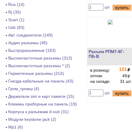
Rca (14)
шт.
купить
Rj (35)
Scart (1)
Usb (83)
Авт. соединители (149)
Аудио разъемы (46)
Быстроразъемные (183)
Разъем РПМ7-8Г-
ПБ-В
Высокочастотные разъемы (313)
Высокочастотные разъемы * (2)
101
₽
в розницу:
Герметичные разъемы (214)
оптом:
49
₽
Гнезда кабельные на панель (43)
на складе:
31 шт.
Грпм_грпмш (4)
шт.
купить
Держатели sim и карт памяти (15)
Клеммы приборные на панель (19)
Корпуса к разъемам d-sub (31)
Модули keystone jack (2)
Мр1 (6)