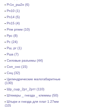
Рг1н_рш2н (6)
Рп10 (1)
Рп14 (5)
Рп15 (4)
Рпм рпмм (10)
Ррс (8)
Рс (24)
Рш, рг (1)
Рша (7)
Силовые разъемы (44)
Снп_сно (15)
Снц (32)
Цилиндрические малогабаритные
(130)
Шр_сшр_2рт_2ртт (110)
Штекеры _ гнезда _ клеммы (50)
Штыри и гнезда для плат 1.27мм
(10)