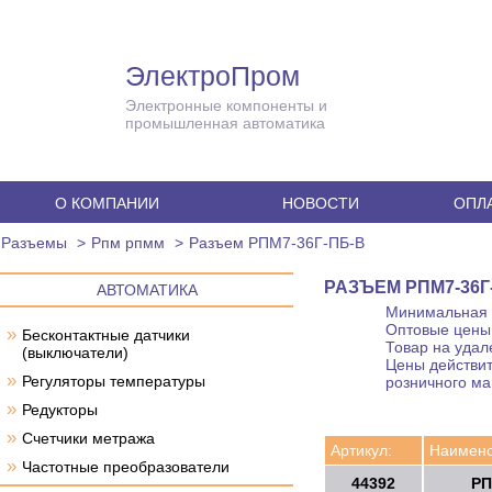
ЭлектроПром
Электронные компоненты и
промышленная автоматика
О КОМПАНИИ
НОВОСТИ
ОПЛА
Разъемы
Рпм рпмм
Разъем РПМ7-36Г-ПБ-В
РАЗЪЕМ РПМ7-36Г
АВТОМАТИКА
Минимальная с
Оптовые цены 
»
Бесконтактные датчики
Товар на удал
(выключатели)
Цены действит
»
Регуляторы температуры
розничного ма
»
Редукторы
»
Счетчики метража
Артикул:
Наимено
»
Частотные преобразователи
44392
РП