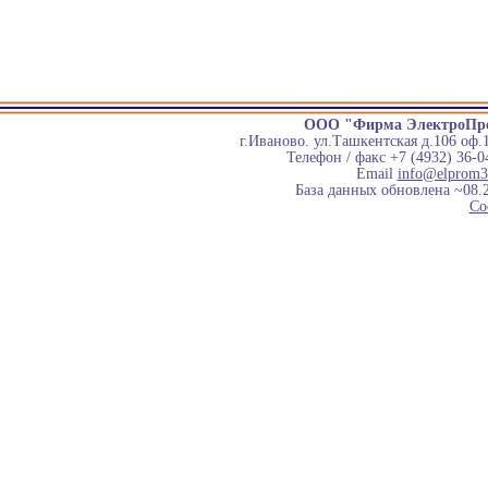
ООО "Фирма ЭлектроПр
г.Иваново. ул.Ташкентская д.106 оф.
Телефон / факс +7 (4932) 36-0
Email
info@elprom3
База данных обновлена ~08.
Co