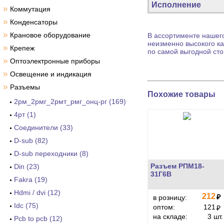
Исполнение
»
Коммутация
»
Конденсаторы
»
Крановое оборудование
В ассортименте нашего
неизменно высокого ка
»
Крепеж
по самой выгодной сто
»
Оптоэлектронные приборы
»
Освещение и индикация
»
Разъемы
Похожие товары
2рм_2рмг_2рмт_рмг_онц-рг (169)
4рт (1)
Cоединители (33)
D-sub (82)
D-sub переходники (8)
Разъем РПМ18-
Din (23)
31Г6В
Fakra (19)
Hdmi / dvi (12)
212
₽
в розницу:
Idc (75)
оптом:
121
₽
на складе:
3 шт.
Pcb to pcb (12)