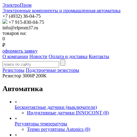
ЭлектроПром
Электронные компоненты и промышленная автоматика
+7 (4932) 36-04-75
+7 915-830-04-75
info@elprom37.ru
товаров на:
0
₽
оформить заявку
О компании
Новости
Оплата и доставка
Контакты
Резисторы
Подстроечные резисторы
Резистор 3006P 200K
Автоматика
»
Бесконтактные датчики (выключатели)
Индуктивные датчики INNOCONT (8)
»
Регуляторы температуры
Термо регуляторы Autonics (8)
»