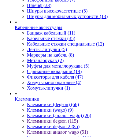
Шлейф (33)
Шнуры высокочастотные (5)
Шнуры для мобильных устройств (13)
»
Кабельные аксессуары
Бандаж кабельный (11)
Кабельные стяжки (35)
Кабельные стяжки специальные (12)
Ленты-липучки (5)
Маркеры на кабель (8)
Металлорукав (2)
Муфты для металлорукава (5)
Сдвижные вкладыши (19)
Фиксаторы для кабеля (47)
Хомуты многоразовые (4)
Хомуты-липучки (1)
»
Клеммники
Клеммники (degson) (66)
Клеммники (wago) (9)
Клеммники (аналог wago) (26)
Клеммники degson (115)
Клеммники degson 2 (85)
Клеммники аналог wago (51)