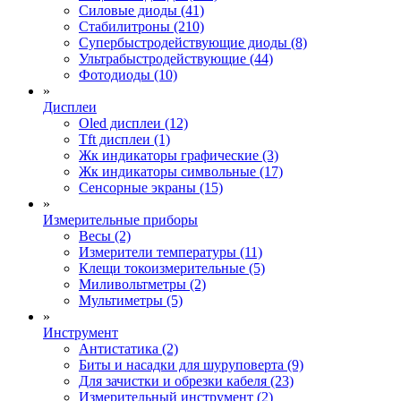
Силовые диоды (41)
Стабилитроны (210)
Супербыстродействующие диоды (8)
Ультрабыстродействующие (44)
Фотодиоды (10)
»
Дисплеи
Oled дисплеи (12)
Tft дисплеи (1)
Жк индикаторы графические (3)
Жк индикаторы символьные (17)
Сенсорные экраны (15)
»
Измерительные приборы
Весы (2)
Измерители температуры (11)
Клещи токоизмерительные (5)
Миливольтметры (2)
Мультиметры (5)
»
Инструмент
Антистатика (2)
Биты и насадки для шуруповерта (9)
Для зачистки и обрезки кабеля (23)
Измерительный инструмент (2)