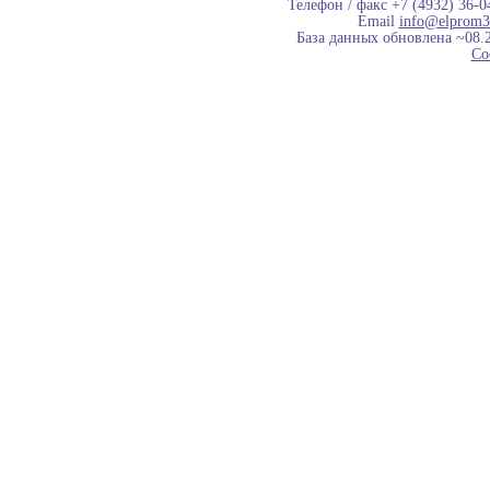
Телефон / факс +7 (4932) 36-0
Email
info@elprom3
База данных обновлена ~08.
Co