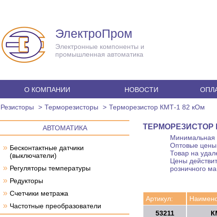
ЭлектроПром
Электронные компоненты и
промышленная автоматика
О КОМПАНИИ
НОВОСТИ
ОПЛА
Резисторы
Терморезисторы
Терморезистор КМТ-1 82 кОм
ТЕРМОРЕЗИСТОР К
АВТОМАТИКА
Минимальная с
Оптовые цены 
»
Бесконтактные датчики
Товар на удал
(выключатели)
Цены действит
»
Регуляторы температуры
розничного ма
»
Редукторы
»
Счетчики метража
Артикул:
Наимено
»
Частотные преобразователи
53211
К