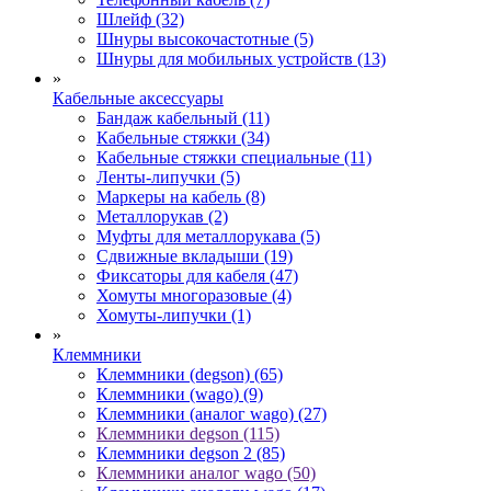
Шлейф (32)
Шнуры высокочастотные (5)
Шнуры для мобильных устройств (13)
»
Кабельные аксессуары
Бандаж кабельный (11)
Кабельные стяжки (34)
Кабельные стяжки специальные (11)
Ленты-липучки (5)
Маркеры на кабель (8)
Металлорукав (2)
Муфты для металлорукава (5)
Сдвижные вкладыши (19)
Фиксаторы для кабеля (47)
Хомуты многоразовые (4)
Хомуты-липучки (1)
»
Клеммники
Клеммники (degson) (65)
Клеммники (wago) (9)
Клеммники (аналог wago) (27)
Клеммники degson (115)
Клеммники degson 2 (85)
Клеммники аналог wago (50)