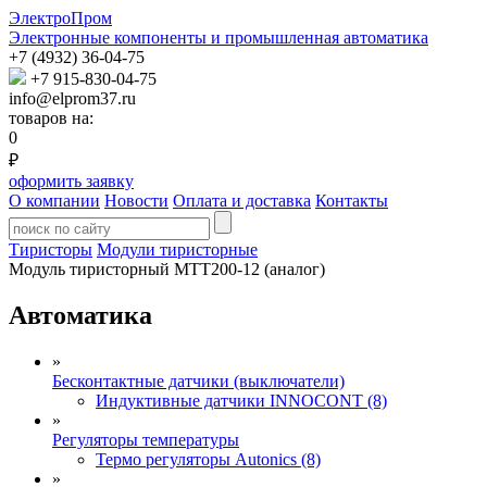
ЭлектроПром
Электронные компоненты и промышленная автоматика
+7 (4932) 36-04-75
+7 915-830-04-75
info@elprom37.ru
товаров на:
0
₽
оформить заявку
О компании
Новости
Оплата и доставка
Контакты
Тиристоры
Модули тиристорные
Модуль тиристорный МТТ200-12 (аналог)
Автоматика
»
Бесконтактные датчики (выключатели)
Индуктивные датчики INNOCONT (8)
»
Регуляторы температуры
Термо регуляторы Autonics (8)
»