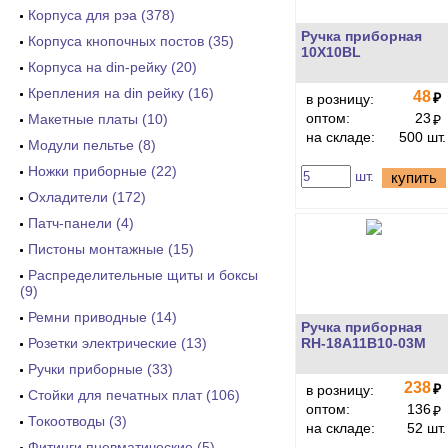
Корпуса для рэа (378)
Ручка приборная
Корпуса кнопочных постов (35)
10X10BL
Корпуса на din-рейку (20)
Крепления на din рейку (16)
48
₽
в розницу:
оптом:
23
Макетные платы (10)
₽
на складе:
500 шт.
Модули пельтье (8)
Ножки приборные (22)
шт.
купить
Охладители (172)
Патч-панели (4)
Пистоны монтажные (15)
Распределительные щиты и боксы
(9)
Ремни приводные (14)
Ручка приборная
Розетки электрические (13)
RH-18A11B10-03M
Ручки приборные (33)
238
₽
в розницу:
Стойки для печатных плат (106)
оптом:
136
₽
Токоотводы (3)
на складе:
52 шт.
Фитинги пневматические (5)