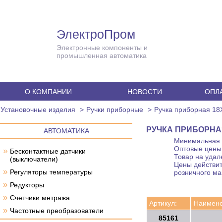
ЭлектроПром
Электронные компоненты и
промышленная автоматика
О КОМПАНИИ
НОВОСТИ
ОПЛА
Установочные изделия
Ручки приборные
Ручка приборная 1
РУЧКА ПРИБОРНА
АВТОМАТИКА
Минимальная с
Оптовые цены 
»
Бесконтактные датчики
Товар на удал
(выключатели)
Цены действит
»
Регуляторы температуры
розничного ма
»
Редукторы
»
Счетчики метража
Артикул:
Наимено
»
Частотные преобразователи
85161