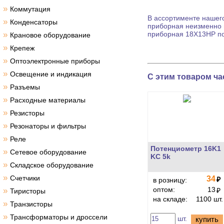
»
Коммутация
В ассортименте нашего
»
Конденсаторы
приборная
неизменно в
»
приборная
18X13HP по
Крановое оборудование
»
Крепеж
»
Оптоэлектронные приборы
»
Освещение и индикация
С этим товаром ча
»
Разъемы
»
Расходные материалы
»
Резисторы
»
Резонаторы и фильтры
»
Реле
Потенциометр 16K1
»
Сетевое оборудование
KC 5k
»
Складское оборудование
»
Счетчики
34
₽
в розницу:
оптом:
13
»
₽
Тиристоры
на складе:
1100 шт.
»
Транзисторы
»
Трансформаторы и дроссели
шт.
купить