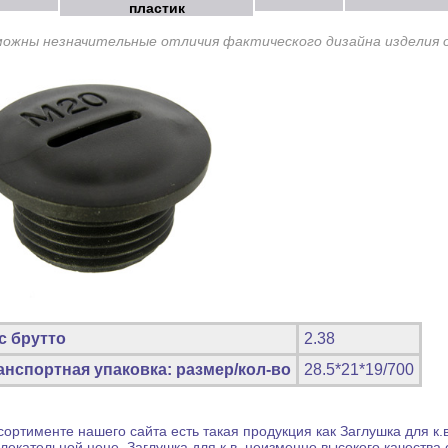
пластик
можны незначительные отличия фактического дизайна изделия 
с брутто
2.38
анспортная упаковка: размер/кол-во
28.5*21*19/700
сортименте нашего сайта есть такая продукция как
Заглушка для к.в
лекательной цене.
Заглушка для к.в.
неизменно высокого качества 