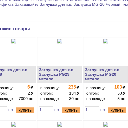
ификат. Заказывайте
Заглушка для к.в.
Заглушка MG-20 Черный плас
ожие товары
лушка для к.в.
Заглушка для к.в.
Заглушка для к.в.
8
Заглушка PG29
Заглушка MG20
металл
металл
6
235
103
₽
₽
₽
розницу:
в розницу:
в розницу:
том:
2
оптом:
134
оптом:
50
₽
₽
₽
 складе:
7000 шт.
на складе:
30 шт.
на складе:
5 шт.
шт.
шт.
шт.
купить
купить
купить