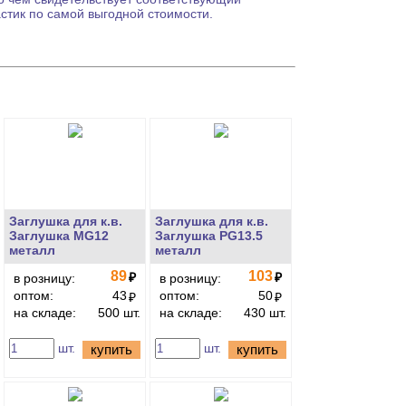
тик по самой выгодной стоимости.
Заглушка для к.в.
Заглушка для к.в.
Заглушка MG12
Заглушка PG13.5
металл
металл
89
103
₽
₽
в розницу:
в розницу:
оптом:
43
оптом:
50
₽
₽
на складе:
500 шт.
на складе:
430 шт.
шт.
шт.
купить
купить