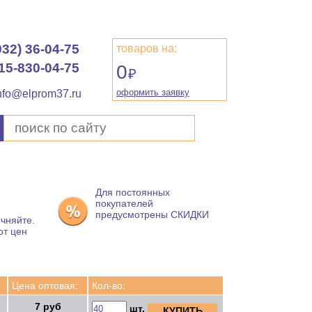
932) 36-04-75
товаров на:
15-830-04-75
0
₽
оформить заявку
nfo@elprom37.ru
Для постоянных
покупателей
предусмотрены СКИДКИ
чняйте.
от цен
Цена оптовая:
Кол-во:
7 руб
шт.
КУПИТЬ