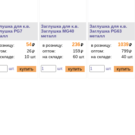
лушка для к.в.
Заглушка для к.в.
Заглушка для к.в.
лушка PG7
Заглушка MG40
Заглушка PG63
талл
металл
металл
54
236
1039
₽
₽
₽
розницу:
в розницу:
в розницу:
том:
26
оптом:
159
оптом:
799
₽
₽
₽
 складе:
10 шт.
на складе:
60 шт.
на складе:
40 шт.
шт.
шт.
шт.
купить
купить
купить