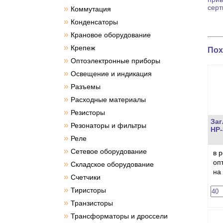
серт
»
Коммутация
»
Конденсаторы
»
Крановое оборудование
»
Крепеж
Пох
»
Оптоэлектронные приборы
»
Освещение и индикация
»
Разъемы
»
Расходные материалы
»
Резисторы
Заг
»
Резонаторы и фильтры
HP-
»
Реле
»
Сетевое оборудование
в 
оп
»
Складское оборудование
на
»
Счетчики
»
Тиристоры
»
Транзисторы
»
Трансформаторы и дроссели