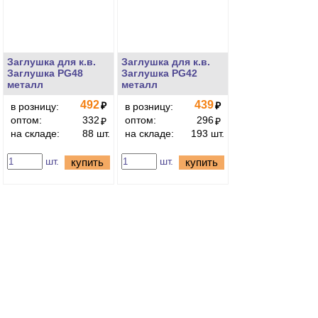
Заглушка для к.в.
Заглушка для к.в.
Заглушка PG48
Заглушка PG42
металл
металл
492
439
₽
₽
в розницу:
в розницу:
оптом:
332
оптом:
296
₽
₽
на складе:
88 шт.
на складе:
193 шт.
шт.
шт.
купить
купить