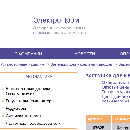
ЭлектроПром
Электронные компоненты и
промышленная автоматика
О КОМПАНИИ
НОВОСТИ
ОПЛА
Установочные изделия
Заглушки для кабельных вводов
Заглу
ЗАГЛУШКА ДЛЯ К.
АВТОМАТИКА
Минимальная с
Оптовые цены 
»
Бесконтактные датчики
Товар на удал
(выключатели)
Цены действит
»
Регуляторы температуры
розничного ма
»
Редукторы
»
Счетчики метража
Артикул:
Наимено
»
Частотные преобразователи
67625
Заглу