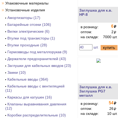
»
Упаковочные материалы
»
Установочные изделия
Заглушка для к.в.
HP-8
Амортизаторы (17)
Батарейные отсеки (106)
6
₽
в розницу:
Вилки электрические (6)
оптом:
2
₽
на складе:
7000 шт.
Втулки под транзисторы (1)
Втулки проходные (28)
шт.
купить
Гермовводы под металлорукав (9)
Держатели предохранителей (43)
Заглушки для кабельных вводов (23)
Замки (10)
Кабельные вводы (364)
Кабельные вводы с вентиляцией
Заглушка для к.в.
(11)
Заглушка PG7
металл
Каркасы для катушек (16)
54
₽
в розницу:
Клапаны выравнивания давления
(12)
оптом:
26
₽
на складе:
10 шт.
Коробки распределительные (10)