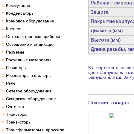
Рабочая темпера
»
Коммутация
Защита
»
Конденсаторы
»
Крановое оборудование
Покрытие корпус
»
Крепеж
Диаметр (мм)
»
Оптоэлектронные приборы
Высота (мм)
»
Освещение и индикация
Длина резьбы, м
»
Разъемы
»
Расходные материалы
»
Резисторы
В ассортименте нашего
цене.
Заглушка для к.в
»
Резонаторы и фильтры
Заглушка для к.в.
Заглу
»
Реле
»
Сетевое оборудование
»
Складское оборудование
Похожие товары
»
Счетчики
»
Тиристоры
»
Транзисторы
»
Трансформаторы и дроссели